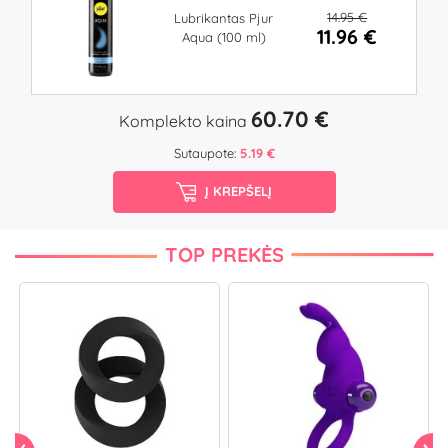
14.95 €
Lubrikantas Pjur
11.96 €
Aqua (100 ml)
60.70 €
Komplekto kaina
Sutaupote:
5.19 €
Į KREPŠELĮ
TOP PREKĖS