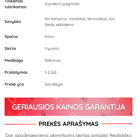
Tinkamas
Vandens pagrindo
lubrikantas
Itin tamprus, minkštas, tikroviškas, turi
Savybės
žiedą sėklidėms
Spalva
Kūno
Skirta
Vyrams
Medžiaga
Silikonas
Pristatymas
1-2 d.d.
Prekė yra
Sandėlyje
PREKĖS APRAŠYMAS
Dar įspūdingesnėms akimirkoms skirtas antgalis!
Realistiško