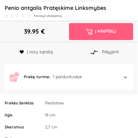
Penio antgalis Pratęskime Linksmybes
Parašyti atsiliepimą
39.95
€
Į KREPŠELĮ
Į norų sąrašą
Palyginti
1 parduotuvėje
Prekę turime:
Prekės ženklas
Realistixxx
Ilgis
19 cm
Skersmuo
2,7 cm