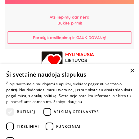
Atsiliepimų dar nėra
Būkite pirmi!
Parašyk atsiliepimą ir GAUK DOVANĄ!
MYLIMIAUSIA
LIETUVOS
ELEKTRONINĖ
×
PARDUOTUVĖ
Ši svetainė naudoja slapukus
Šioje svetainėje naudojami slapukai, siekiant pagerinti vartotojo
NENUSTOK
patirtį. Naudodamiesi mūsų svetaine, jūs sutinkate su visais slapukais
ŽAISTI
pagal mūsų slapukų politiką. Svetainėje pateikta informacija skirta tik
pilnamečiams asmenims.
Skaityti daugiau
BŪTINIEJI
VEIKIMĄ GERINANTYS
+370 600 84088
info@fantazijos.lt
TIKSLINIAI
FUNKCINIAI
P. Lukšio g. 2, Vilnius ("Sigma" teritorija)