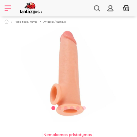
Penio žiedai, movos
Antgaliai / Užmovai
Nemokamas pristatymas