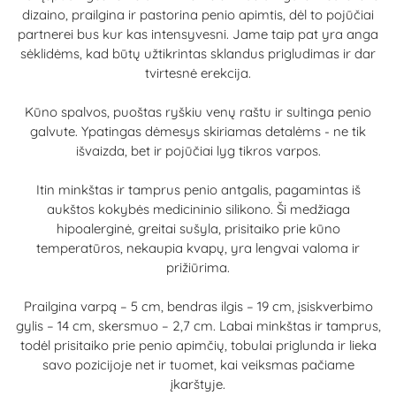
dizaino, prailgina ir pastorina penio apimtis, dėl to pojūčiai
partnerei bus kur kas intensyvesni.
Jame taip pat yra anga
sėklidėms, kad būtų užtikrintas sklandus prigludimas ir dar
tvirtesnė erekcija.
Kūno spalvos
, puoštas ryškiu venų raštu ir sultinga penio
galvute. Ypatingas dėmesys skiriamas detalėms - ne tik
išvaizda, bet ir pojūčiai lyg tikros varpos.
Itin minkštas ir tamprus penio antgalis, pagamintas iš
aukštos kokybės medicininio silikono.
Ši medžiaga
hipoalerginė, greitai sušyla, prisitaiko prie kūno
temperatūros, nekaupia kvapų, yra lengvai valoma ir
prižiūrima.
Prailgina varpą
–
5 cm
, bendras ilgis – 19 cm, įsiskverbimo
gylis – 14 cm, skersmuo – 2,7 cm
. Labai minkštas ir tamprus,
todėl prisitaiko prie penio apimčių, tobulai priglunda ir lieka
savo pozicijoje net ir tuomet, kai veiksmas pačiame
įkarštyje.