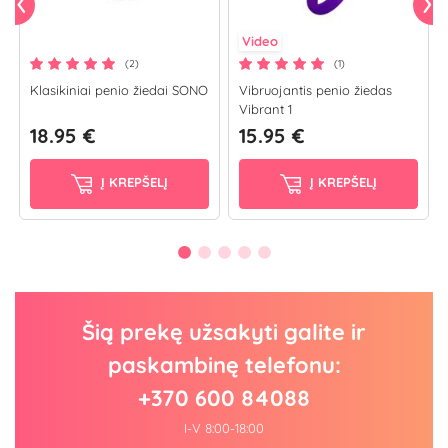
Video
(2)
(1)
Klasikiniai penio žiedai SONO
Vibruojantis penio žiedas
Vibrant 1
18.95 €
15.95 €
Į KREPŠELĮ
Į KREPŠELĮ
Šią prekę užsakyti galite ir
paskambinę telefonu:
+370 600 84088
I-V 8:00-18:00