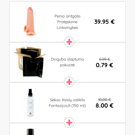
Penio antgalis
39.95 €
Pratęskime
Linksmybes
0.99 €
Dvigubo slaptumo
0.79 €
pakuotė
10.00 €
Sekso žaislų valiklis
8.00 €
Fantazijos.lt (150 ml)