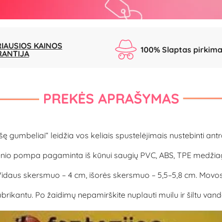
IAUSIOS KAINOS
100% Slaptas pirkim
RANTIJA
PREKĖS APRAŠYMAS
ę gumbeliai“ leidžia vos keliais spustelėjimais nustebinti ant
nio pompa pagaminta iš kūnui saugių PVC, ABS, TPE medžia
m. Vidaus skersmuo – 4 cm, išorės skersmuo – 5,5–5,8 cm. Movo
antu. Po žaidimų nepamirškite nuplauti muilu ir šiltu vanden