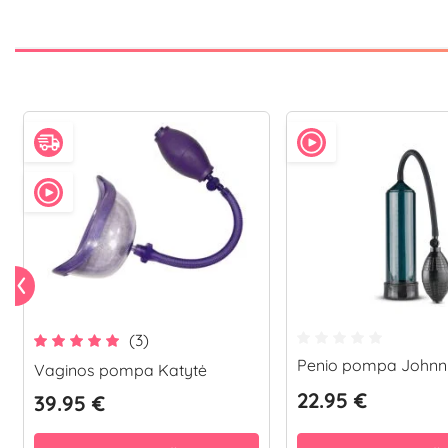
(3)
Penio pompa Johnn
Vaginos pompa Katytė
22.95 €
39.95 €