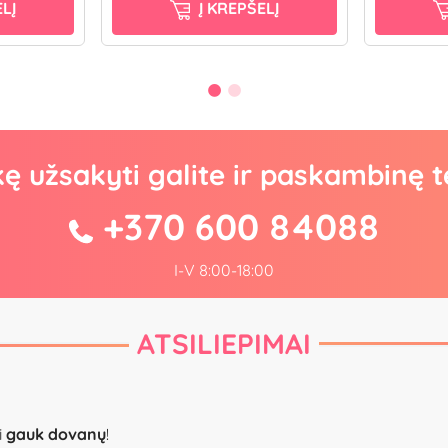
LĮ
Į KREPŠELĮ
kę užsakyti galite ir paskambinę t
+370 600 84088
I-V 8:00-18:00
ATSILIEPIMAI
i
gauk dovanų
!