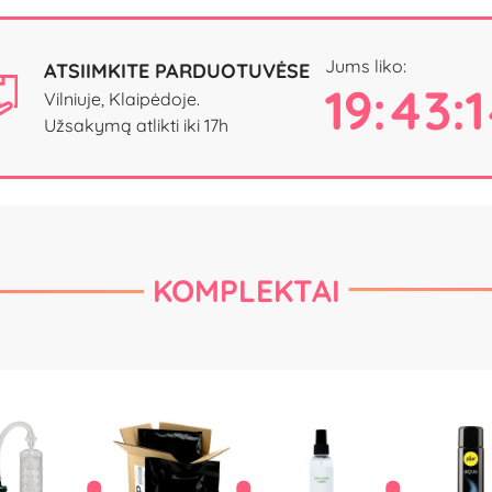
Jums liko:
ATSIIMKITE PARDUOTUVĖSE
19:43:
Vilniuje, Klaipėdoje.
Užsakymą atlikti iki 17h
KOMPLEKTAI