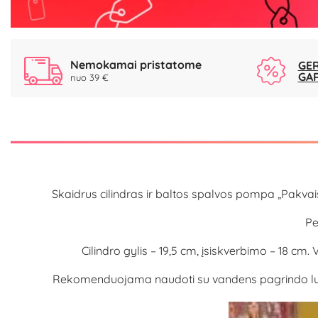
Nemokamai pristatome
GER
GA
nuo 39 €
Skaidrus cilindras ir baltos spalvos pompa „Pakvaiš
Pe
Cilindro gylis – 19,5 cm, įsiskverbimo – 18 c
Rekomenduojama naudoti su vandens pagrindo lubrik