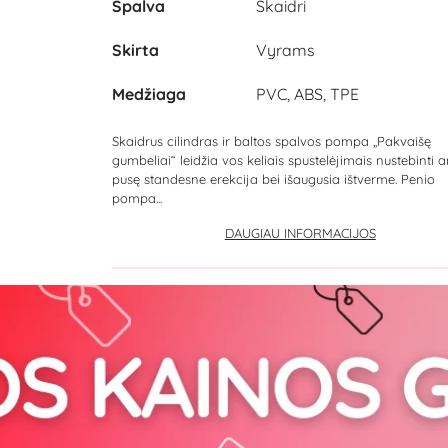
Spalva
Skaidri
Skirta
Vyrams
Medžiaga
PVC, ABS, TPE
Skaidrus cilindras ir baltos spalvos pompa „Pakvaišę
gumbeliai“ leidžia vos keliais spustelėjimais nustebinti 
pusę standesne erekcija bei išaugusia ištverme. Penio
pompa...
DAUGIAU INFORMACIJOS