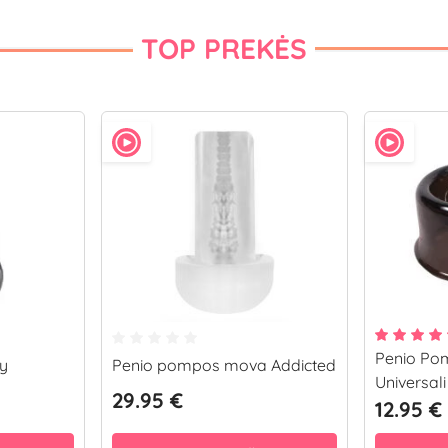
TOP PREKĖS
Penio Po
y
Penio pompos mova Addicted
Universali
29.95 €
12.95 €