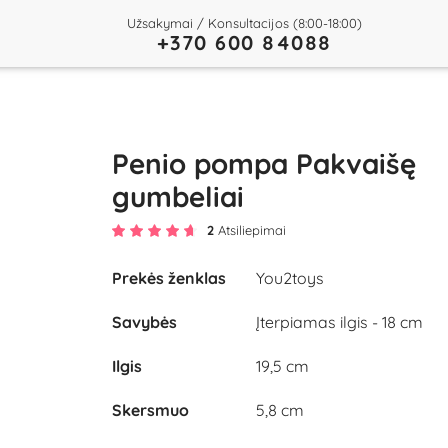
Užsakymai / Konsultacijos (8:00-18:00)
+370 600 84088
Penio pompa Pakvaišę
gumbeliai
2
Atsiliepimai
Prekės ženklas
You2toys
Savybės
Įterpiamas ilgis - 18 cm
Ilgis
19,5 cm
Skersmuo
5,8 cm