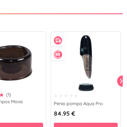
(1)
mpos Mova
Penio pompa Aqua Pro
84.95 €