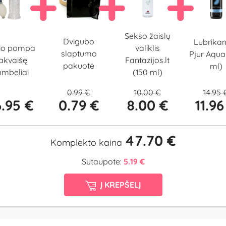
Sekso žaislų
Dvigubo
Lubrikan
io pompa
valiklis
slaptumo
Pjur Aqua
akvaišę
Fantazijos.lt
pakuotė
ml)
mbeliai
(150 ml)
0.99 €
10.00 €
14.95 
.95 €
0.79 €
8.00 €
11.96
47.70 €
Komplekto kaina
Sutaupote:
5.19 €
Į KREPŠELĮ