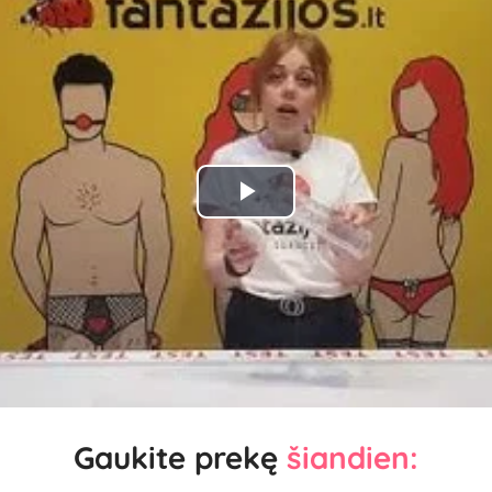
Play
Video
Gaukite prekę
šiandien: