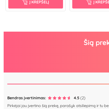
Į KREPŠELĮ
Į KREPŠE
Šią pre
Bendras įvertinimas:
4.5
(2)
Pirkėjai jau įvertino šią prekę, parašyk atsiliepimą ir tu be