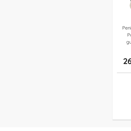
Pen
P
gu
26