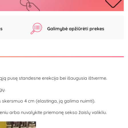
as
Galimybė apžiūrėti prekes
rąją pusę standesne erekcija bei išaugusia ištverme.
gų.
s skersmuo 4 cm (elastinga, ją galima nuimti).
iu arba nuvalykite priemonę sekso žaislų valikliu.