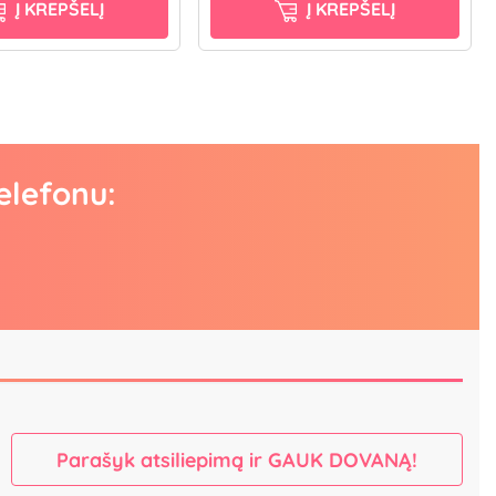
Į KREPŠELĮ
Į KREPŠELĮ
elefonu:
Parašyk atsiliepimą ir GAUK DOVANĄ!