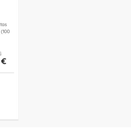
tas
 (100
€
 €