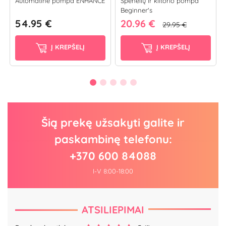
Automatinė pompa ENHANCE
Spenelių ir klitorio pompa
Beginner's
54.95 €
20.96 €
29.95 €
Į KREPŠELĮ
Į KREPŠELĮ
Šią prekę užsakyti galite ir
paskambinę telefonu:
+370 600 84088
I-V 8:00-18:00
ATSILIEPIMAI