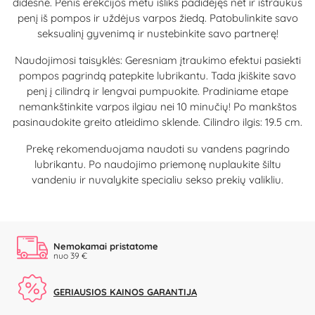
didesnė. Penis erekcijos metu išliks padidėjęs net ir ištraukus
penį iš pompos ir uždėjus varpos žiedą. Patobulinkite savo
seksualinį gyvenimą ir nustebinkite savo partnerę!
Naudojimosi taisyklės: Geresniam įtraukimo efektui pasiekti
pompos pagrindą patepkite lubrikantu. Tada įkiškite savo
penį į cilindrą ir lengvai pumpuokite. Pradiniame etape
nemankštinkite varpos ilgiau nei 10 minučių! Po mankštos
pasinaudokite greito atleidimo sklende. Cilindro ilgis: 19.5 cm.
Prekę rekomenduojama naudoti su vandens pagrindo
lubrikantu. Po naudojimo priemonę nuplaukite šiltu
vandeniu ir nuvalykite specialiu sekso prekių valikliu.
Nemokamai pristatome
nuo 39 €
GERIAUSIOS KAINOS GARANTIJA