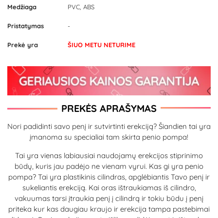
Medžiaga
PVC, ABS
Pristatymas
-
Prekė yra
ŠIUO METU NETURIME
PREKĖS APRAŠYMAS
Nori padidinti savo penį ir sutvirtinti erekciją? Šiandien tai yra
įmanoma su specialiai tam skirta penio pompa!
Tai yra vienas labiausiai naudojamų erekcijos stiprinimo
būdų, kuris jau padėjo ne vienam vyrui. Kas gi yra penio
pompa? Tai yra plastikinis cilindras, apglėbiantis Tavo penį ir
sukeliantis erekciją. Kai oras ištraukiamas iš cilindro,
vakuumas tarsi įtraukia penį į cilindrą ir tokiu būdu į penį
priteka kur kas daugiau kraujo ir erekcija tampa pastebimai