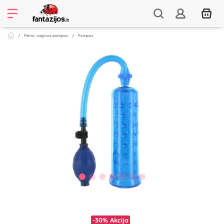
Penio, vaginos pompos
Pompos
-30%
Akcija