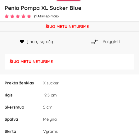
Penio Pompa XL Sucker Blue
(1 Atsiliepimas)
ŠIUO METU NETURIME
Į norų sąrašą
Palyginti
ŠIUO METU NETURIME
Prekės ženklas
Xlsucker
Ilgis
19,5 cm
Skersmuo
5 cm
Spalva
Mėlyna
Skirta
Vyrams