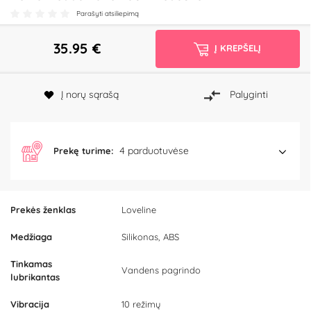
Parašyti atsiliepimą
35.95
€
Į KREPŠELĮ
Į norų sąrašą
Palyginti
4 parduotuvėse
Prekę turime:
Prekės ženklas
Loveline
Medžiaga
Silikonas, ABS
Tinkamas
Vandens pagrindo
lubrikantas
Vibracija
10 režimų