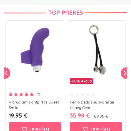
TOP PREKĖS
-60%
Akcija
(3)
Vibruojantis antpirštis Sweet
Penio žiedas su svareliais
Smile
Heavy Gear
19.95 €
35.98 €
89.95 €
Į KREPŠELĮ
Į KREPŠELĮ