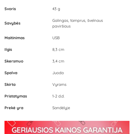
Svoris
43 g
Galingas, tamprus, švelnaus
Savybės
paviršiaus
Maitinimas
USB
Ilgis
8,3 cm
Skersmuo
3,4 cm
Spalva
Juoda
Skirta
Vyrams
Pristatymas
1-2 d.d.
Prekė yra
Sandėlyje