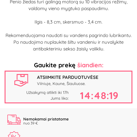
Penio žiedas turi galingą motorą su 10 vibracijos režimų,
valdomų vieno mygtuko paspaudimu.
Ilgis - 8,3 cm, skersmuo - 3,4 cm.
Rekomenduojama naudoti su vandens pagrindo lubrikantu.
Po naudojimo nuplaukite šiltu vandeniu ir nuvalykite
antibakteriniu sekso žaislų valikliu.
Gaukite prekę
šiandien:
ATSIIMKITE PARDUOTUVĖSE
Vilniuje, Kaune, Šiauliuose.
14:48:18
Užsakymą atlikti iki 17h
Jums liko:
Nemokamai pristatome
nuo 39 €