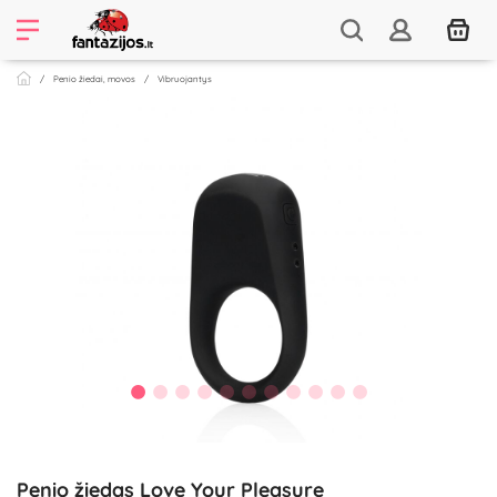
Penio žiedai, movos
Vibruojantys
Penio žiedas Love Your Pleasure