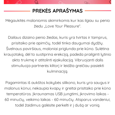
PREKĖS APRAŠYMAS
Mėgaukitės maloniomis akimirkomis kur kas ilgiau su penio
žiedu „Love Your Pleasure“.
Dailaus dizaino penio žiedas, kuris yra tvirtas ir tamprus,
prisitaiko prie apimčių, todėl tinka daugumai dydžių.
Švelnaus paviršiaus, maloniai priglunda prie kūno. Sulėtina
kraujotaką, dėl to sustiprina erekciją, padeda prailginti lytinio
akto trukmę ir atitolinti ejakuliaciją. Vibruojanti dalis
stimuliuoja partnerės klitorį ir leidžia greičiau pasiekti
kulminaciją.
Pagamintas iš aukštos kokybės silikono, kuris yra saugus ir
malonus kūnui, nekaupia kvapų ir greitai prisitaiko prie kūno
temperatūros. Įkraunamas USB jungtimi, įkrovimo laikas -
60 minučių, veikimo laikas - 60 minučių. Atsparus vandeniui,
todėl žaidimus galėsite perkelti ir į dušą ar vonią.