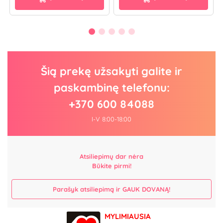
Šią prekę užsakyti galite ir
paskambinę telefonu:
+370 600 84088
I-V 8:00-18:00
Atsiliepimų dar nėra
Būkite pirmi!
Parašyk atsiliepimą ir GAUK DOVANĄ!
MYLIMIAUSIA