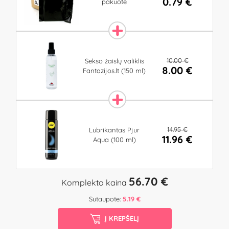
0.79 €
pakuotė
10.00 €
Sekso žaislų valiklis
8.00 €
Fantazijos.lt (150 ml)
14.95 €
Lubrikantas Pjur
11.96 €
Aqua (100 ml)
56.70 €
Komplekto kaina
Sutaupote:
5.19 €
Į KREPŠELĮ