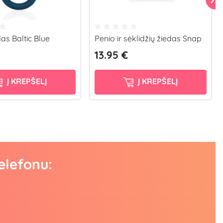
as Baltic Blue
Penio ir sėklidžių žiedas Snap
13.95 €
Į KREPŠELĮ
Į KREPŠELĮ
elefonu: