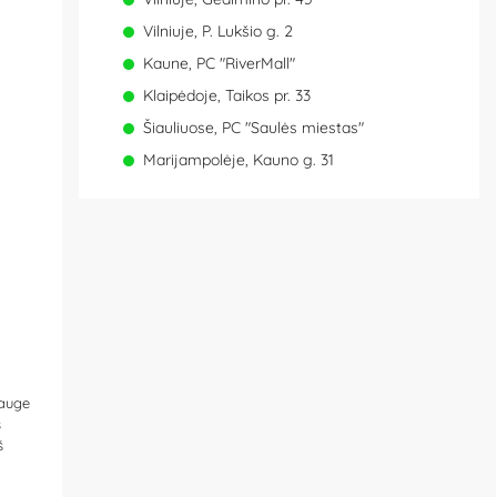
Vilniuje, P. Lukšio g. 2
Kaune, PC "RiverMall"
Klaipėdoje, Taikos pr. 33
Šiauliuose, PC "Saulės miestas"
Marijampolėje, Kauno g. 31
rauge
s
š