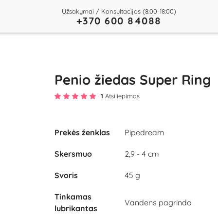
Užsakymai / Konsultacijos (8:00-18:00)
+370 600 84088
Penio žiedas Super Ring
1
Atsiliepimas
Prekės ženklas
Pipedream
Skersmuo
2,9 - 4 cm
Play
Svoris
45 g
Video
Tinkamas
Vandens pagrindo
lubrikantas