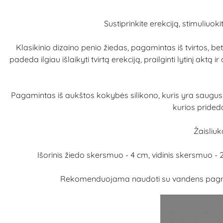
Sustiprinkite erekciją, stimuliuok
Klasikinio dizaino penio žiedas, pagamintas iš tvirtos, b
padeda ilgiau išlaikyti tvirtą erekciją, prailginti lytinį aktą 
Pagamintas iš aukštos kokybės silikono, kuris yra saugus 
kurios prideda
Žaisliu
Išorinis žiedo skersmuo - 4 cm, vidinis skersmuo - 2,
Rekomenduojama naudoti su vandens pagrindo 