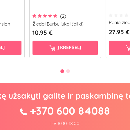
(2)
Penio žied
nsion
Žiedai Burbuliukai (pilki)
27.95 €
10.95 €
LĮ
Į KREPŠELĮ
kę užsakyti galite ir paskambinę t
+370 600 84088
I-V 8:00-18:00