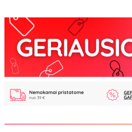
Nemokamai pristatome
GER
GA
nuo 39 €