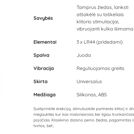
Tamprus žiedas, lanksti
atšakėlė su taškeliais
Savybės
klitorio stimuliacijai,
vibruojanti kulka išimama
Elementai
3 x LR44 (pridedami)
Spalva
Juoda
Vibracija
Reguliuojamas greitis
Skirta
Universalus
Medžiaga
Silikonas, ABS
Sustiprinkite erekciją, stimuliuokite partnerės klitorį ir d
mėgaukitės kur kas malonesniais bei ilgiau trunkančiai
pojūčiais. Klasikinio dizaino penio žiedas, pagamintas i
tvirtos, bet...