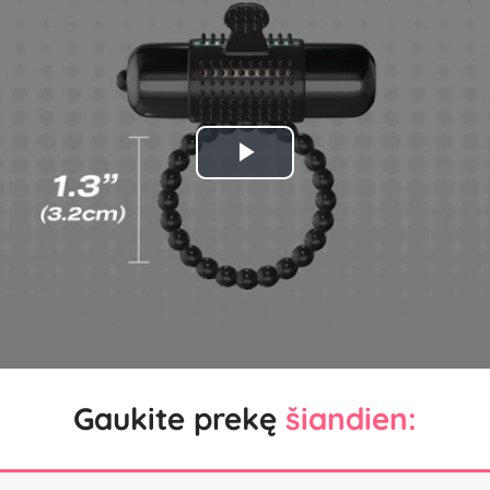
Play
Video
Gaukite prekę
šiandien: