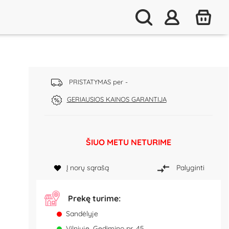
PRISTATYMAS per -
GERIAUSIOS KAINOS GARANTIJA
ŠIUO METU NETURIME
Į norų sąrašą
Palyginti
Prekę turime:
Sandėlyje
Vilniuje, Gedimino pr. 45