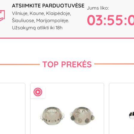
ATSIIMKITE PARDUOTUVĖSE
Jums liko:
Vilniuje, Kaune, Klaipėdoje,
03:55:
Šiauliuose, Marijampolėje.
Užsakymą atlikti iki 18h
TOP PREKĖS