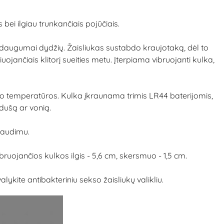
 bei ilgiau trunkančiais pojūčiais.
ka daugumai dydžių. Žaisliukas sustabdo kraujotaką, dėl to
uliuojančiais klitorį sueities metu. Įterpiama vibruojanti kulka,
ūno temperatūros. Kulka įkraunama trimis LR44 baterijomis,
 dušą ar vonią.
paudimu.
ibruojančios kulkos ilgis - 5,6 cm, skersmuo - 1,5 cm.
ite antibakteriniu sekso žaisliukų valikliu.