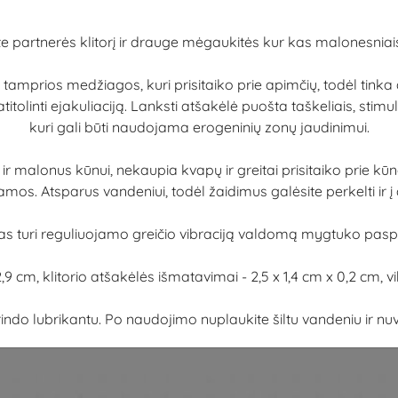
ite partnerės klitorį ir drauge mėgaukitės kur kas malonesniais
et tamprios medžiagos, kuri prisitaiko prie apimčių, todėl tin
ir atitolinti ejakuliaciją. Lanksti atšakėlė puošta taškeliais, stim
kuri gali būti naudojama erogeninių zonų jaudinimui.
ir malonus kūnui, nekaupia kvapų ir greitai prisitaiko prie k
mos. Atsparus vandeniui, todėl žaidimus galėsite perkelti ir į
kas turi reguliuojamo greičio vibraciją valdomą mygtuko pas
9 cm, klitorio atšakėlės išmatavimai - 2,5 x 1,4 cm x 0,2 cm, v
lubrikantu. Po naudojimo nuplaukite šiltu vandeniu ir nuvalyk