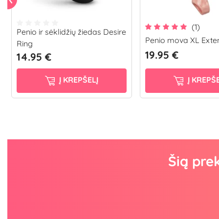
(1)
Penio ir sėklidžių žiedas Desire
Penio mova XL Exte
Ring
19.95 €
14.95 €
Į KREPŠELĮ
Į KREPŠE
Šią pre