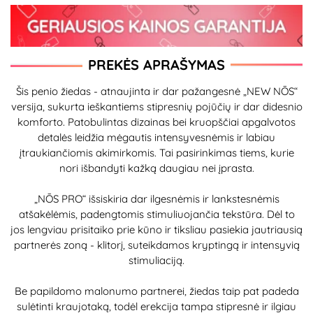
PREKĖS APRAŠYMAS
Šis penio žiedas - atnaujinta ir dar pažangesnė „NEW NŌS“
versija, sukurta ieškantiems stipresnių pojūčių ir dar didesnio
komforto. Patobulintas dizainas bei kruopščiai apgalvotos
detalės leidžia mėgautis intensyvesnėmis ir labiau
įtraukiančiomis akimirkomis. Tai pasirinkimas tiems, kurie
nori išbandyti kažką daugiau nei įprasta.
„NŌS PRO“ išsiskiria dar ilgesnėmis ir lankstesnėmis
atšakėlėmis, padengtomis stimuliuojančia tekstūra. Dėl to
jos lengviau prisitaiko prie kūno ir tiksliau pasiekia jautriausią
partnerės zoną - klitorį, suteikdamos kryptingą ir intensyvią
stimuliaciją.
Be papildomo malonumo partnerei, žiedas taip pat padeda
sulėtinti kraujotaką, todėl erekcija tampa stipresnė ir ilgiau