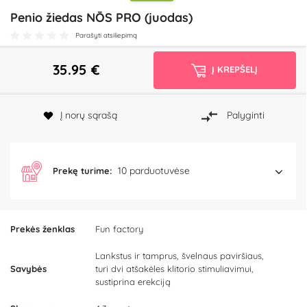
Penio žiedas NŌS PRO (juodas)
Parašyti atsiliepimą
35.95
€
Į KREPŠELĮ
Į norų sąrašą
Palyginti
10 parduotuvėse
Prekę turime:
Prekės ženklas
Fun factory
Lankstus ir tamprus, švelnaus paviršiaus,
Savybės
turi dvi atšakėles klitorio stimuliavimui,
sustiprina erekciją