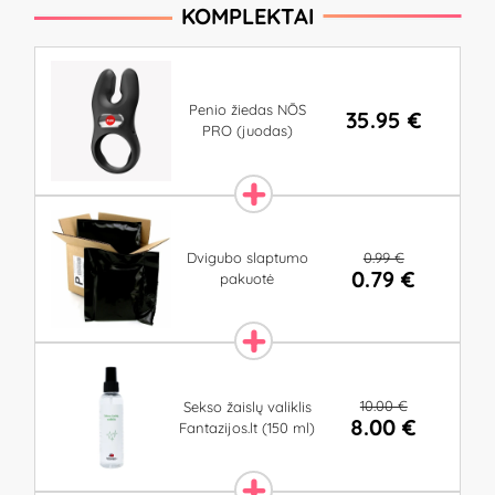
KOMPLEKTAI
Penio žiedas NŌS
35.95 €
PRO (juodas)
0.99 €
Dvigubo slaptumo
0.79 €
pakuotė
10.00 €
Sekso žaislų valiklis
8.00 €
Fantazijos.lt (150 ml)