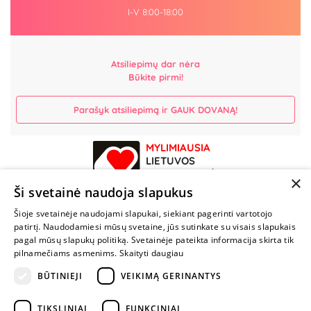
I-V 8:00-18:00
Atsiliepimų dar nėra
Būkite pirmi!
Parašyk atsiliepimą ir GAUK DOVANĄ!
MYLIMIAUSIA
LIETUVOS
ELEKTRONINĖ
×
PARDUOTUVĖ
Ši svetainė naudoja slapukus
Šioje svetainėje naudojami slapukai, siekiant pagerinti vartotojo
NENUSTOK
patirtį. Naudodamiesi mūsų svetaine, jūs sutinkate su visais slapukais
ŽAISTI
pagal mūsų slapukų politiką. Svetainėje pateikta informacija skirta tik
pilnamečiams asmenims.
Skaityti daugiau
BŪTINIEJI
VEIKIMĄ GERINANTYS
+370 600 84088
info@fantazijos.lt
TIKSLINIAI
FUNKCINIAI