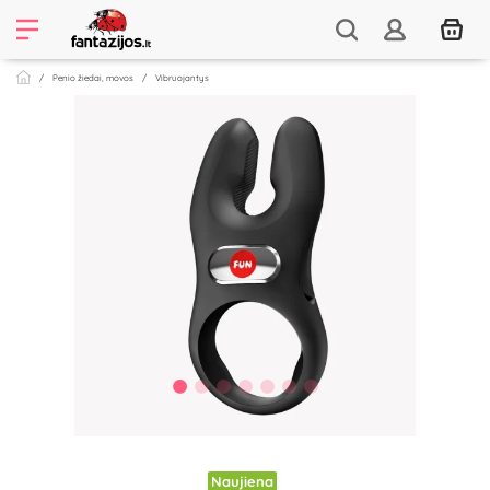
Penio žiedai, movos
Vibruojantys
Naujiena