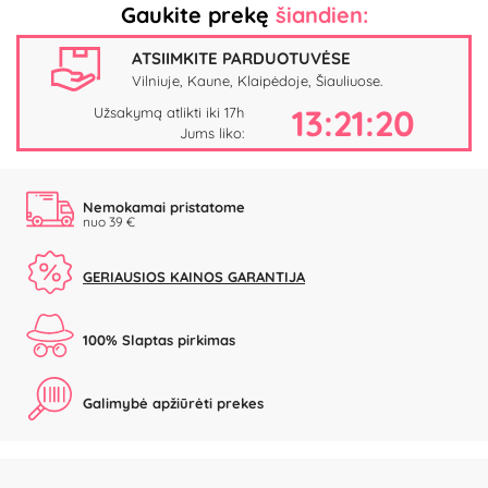
Gaukite prekę
šiandien:
ATSIIMKITE PARDUOTUVĖSE
Vilniuje, Kaune, Klaipėdoje, Šiauliuose.
13:21:20
Užsakymą atlikti iki 17h
Jums liko:
Nemokamai pristatome
nuo 39 €
GERIAUSIOS KAINOS GARANTIJA
100% Slaptas pirkimas
Galimybė apžiūrėti prekes