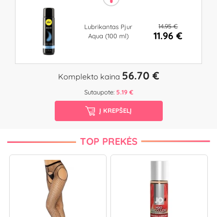
14.95 €
Lubrikantas Pjur
11.96 €
Aqua (100 ml)
56.70 €
Komplekto kaina
Sutaupote:
5.19 €
Į KREPŠELĮ
TOP PREKĖS