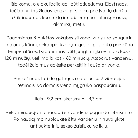
išlaikoma, o ejakuliacija gali būti atidedama. Elastingas,
tačiau tvirtas žiedas lengvai prisitaiko prie įvairių dydžių,
užtikrindamas komfortą ir stabilumą net intensyviausių
akimirkų metu.
Pagamintas iš aukštos kokybės silikono, kuris yra saugus ir
malonus kūnui, nekaupia kvapų ir greitai prisitaiko prie kūno
temperatūros. Įkraunamas USB jungtimi, įkrovimo laikas -
120 minučių, veikimo laikas - 60 minučių. Atsparus vandeniui,
todėl žaidimus galėsite perkelti ir į dušą ar vonią.
Penio žiedas turi du galingus motorus su 7 vibracijos
režimais, valdomais vieno mygtuko paspaudimu.
Ilgis - 9,2 cm, skersmuo - 4,3 cm.
Rekomenduojama naudoti su vandens pagrindo lubrikantu.
Po naudojimo nuplaukite šiltu vandeniu ir nuvalykite
antibakteriniu sekso žaisliukų valikliu.