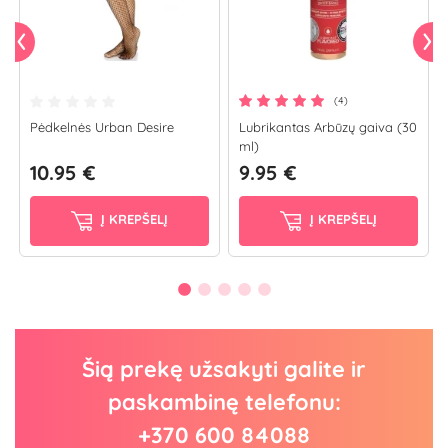
(4)
Pėdkelnės Urban Desire
Lubrikantas Arbūzų gaiva (30
ml)
10.95 €
9.95 €
Į KREPŠELĮ
Į KREPŠELĮ
Šią prekę užsakyti galite ir
paskambinę telefonu:
+370 600 84088