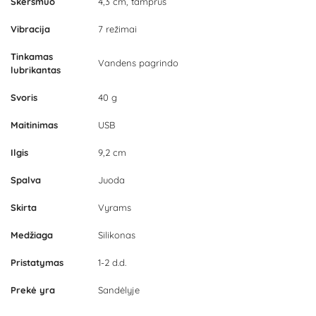
Skersmuo
4,3 cm, tamprus
Vibracija
7 režimai
Tinkamas
Vandens pagrindo
lubrikantas
Svoris
40 g
Maitinimas
USB
Ilgis
9,2 cm
Spalva
Juoda
Skirta
Vyrams
Medžiaga
Silikonas
Pristatymas
1-2 d.d.
Prekė yra
Sandėlyje