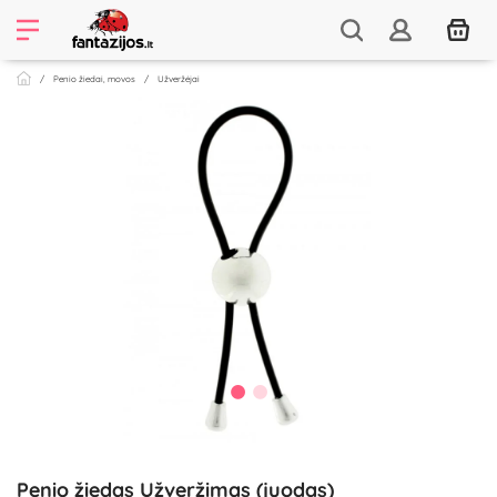
Penio žiedai, movos
Užveržėjai
Penio žiedas Užveržimas (juodas)