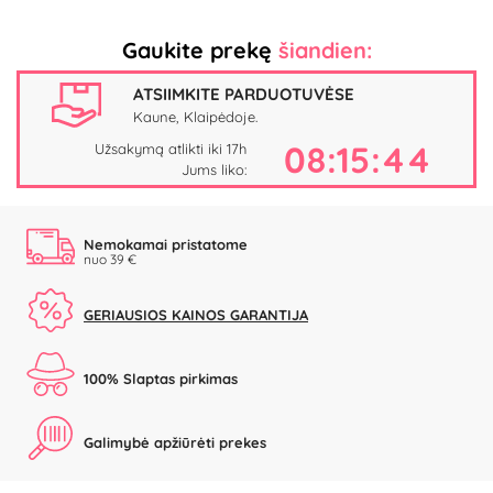
Gaukite prekę
šiandien:
ATSIIMKITE PARDUOTUVĖSE
Kaune, Klaipėdoje.
08:15:44
Užsakymą atlikti iki 17h
Jums liko:
Nemokamai pristatome
nuo 39 €
GERIAUSIOS KAINOS GARANTIJA
100% Slaptas pirkimas
Galimybė apžiūrėti prekes