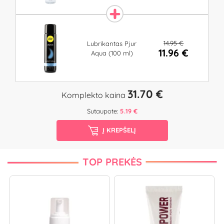
14.95 €
Lubrikantas Pjur
11.96 €
Aqua (100 ml)
31.70 €
Komplekto kaina
Sutaupote:
5.19 €
Į KREPŠELĮ
TOP PREKĖS