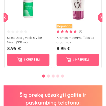
Populiaru
(11)
Sekso žaislų valiklis Vibe
Kremas moterims Tobulas
Wash (100 ml)
orgazmas
8.95 €
8.95 €
Į KREPŠELĮ
Į KREPŠELĮ
Šią prekę užsakyti galite ir
paskambinę telefonu: