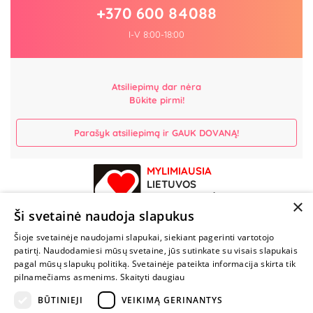
+370 600 84088
I-V 8:00-18:00
Atsiliepimų dar nėra
Būkite pirmi!
Parašyk atsiliepimą ir GAUK DOVANĄ!
MYLIMIAUSIA
LIETUVOS
ELEKTRONINĖ
×
PARDUOTUVĖ
Ši svetainė naudoja slapukus
Šioje svetainėje naudojami slapukai, siekiant pagerinti vartotojo
NENUSTOK
patirtį. Naudodamiesi mūsų svetaine, jūs sutinkate su visais slapukais
ŽAISTI
pagal mūsų slapukų politiką. Svetainėje pateikta informacija skirta tik
pilnamečiams asmenims.
Skaityti daugiau
BŪTINIEJI
VEIKIMĄ GERINANTYS
+370 600 84088