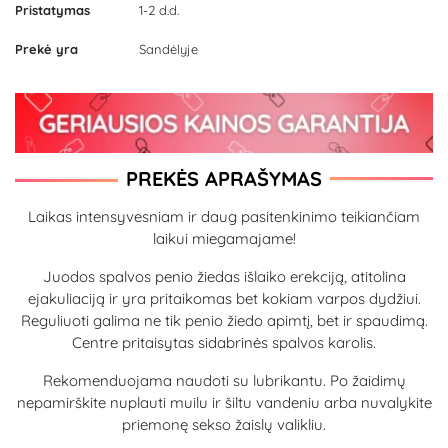
Pristatymas
1-2 d.d.
Prekė yra
Sandėlyje
PREKĖS APRAŠYMAS
Laikas intensyvesniam ir daug pasitenkinimo teikiančiam
laikui miegamajame!
Juodos spalvos penio žiedas išlaiko erekciją, atitolina
ejakuliaciją ir yra pritaikomas bet kokiam varpos dydžiui.
Reguliuoti galima ne tik penio žiedo apimtį, bet ir spaudimą.
Centre pritaisytas sidabrinės spalvos karolis.
Rekomenduojama naudoti su lubrikantu. Po žaidimų
nepamirškite nuplauti muilu ir šiltu vandeniu arba nuvalykite
priemonę sekso žaislų valikliu.