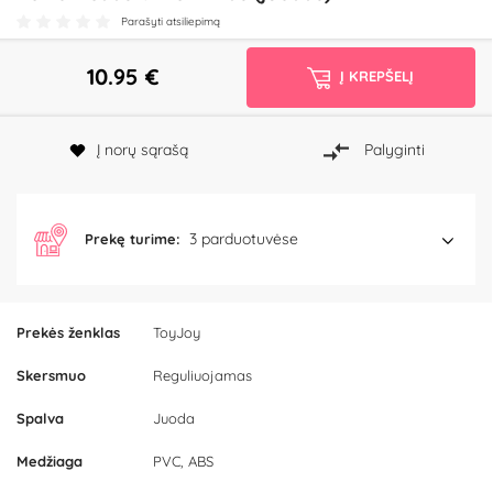
Parašyti atsiliepimą
10.95
€
Į KREPŠELĮ
Į norų sąrašą
Palyginti
3 parduotuvėse
Prekę turime:
Prekės ženklas
ToyJoy
Skersmuo
Reguliuojamas
Spalva
Juoda
Medžiaga
PVC, ABS