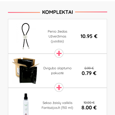
KOMPLEKTAI
Penio žiedas
10.95 €
Užveržimas
(juodas)
0.99 €
Dvigubo slaptumo
0.79 €
pakuotė
10.00 €
Sekso žaislų valiklis
8.00 €
Fantazijos.lt (150 ml)