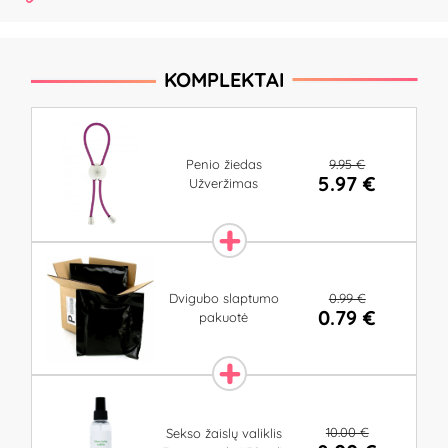
KOMPLEKTAI
9.95 €
Penio žiedas
5.97 €
Užveržimas
0.99 €
Dvigubo slaptumo
0.79 €
pakuotė
10.00 €
Sekso žaislų valiklis