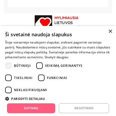
MYLIMIAUSIA
LIETUVOS
ELEKTRONINĖ
×
PARDUOTUVĖ
Ši svetainė naudoja slapukus
Šioje svetainėje naudojami slapukai, siekiant pagerinti vartotojo
NENUSTOK
patirtį. Naudodamiesi mūsų svetaine, jūs sutinkate su visais slapukais
ŽAISTI
pagal mūsų slapukų politiką. Svetainėje pateikta informacija skirta tik
pilnamečiams asmenims.
Skaityti daugiau
BŪTINIEJI
VEIKIMĄ GERINANTYS
+370 600 84088
info@fantazijos.lt
TIKSLINIAI
FUNKCINIAI
P. Lukšio g. 2, Vilnius ("Sigma" teritorija)
NEKLASIFIKUOJAMI
facebook.com/Fantazijos.lt
PARODYTI DETALIAU
instagram.com/fantazijos.lt
SUTINKU
NESUTINKU
Karjera