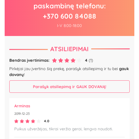
paskambinę telefonu:
+370 600 84088
I-V 8:00-18:00
ATSILIEPIMAI
Bendras įvertinimas:
4
(1)
Pirkėjai jau įvertino šią prekę, parašyk atsiliepimą ir tu bei
gauk
dovanų
!
Parašyk atsiliepimą ir GAUK DOVANĄ!
Arminas
2019-12-23
4.0
Puikus užveržėjas, tikrai veržia gerai, lengva naudoti.