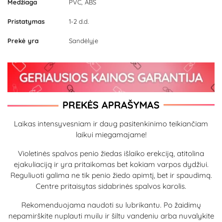
Medžiaga
PVC, ABS
Pristatymas
1-2 d.d.
Prekė yra
Sandėlyje
PREKĖS APRAŠYMAS
Laikas intensyvesniam ir daug pasitenkinimo teikiančiam
laikui miegamajame!
Violetinės spalvos penio žiedas išlaiko erekciją, atitolina
ejakuliaciją ir yra pritaikomas bet kokiam varpos dydžiui.
Reguliuoti galima ne tik penio žiedo apimtį, bet ir spaudimą.
Centre pritaisytas sidabrinės spalvos karolis.
Rekomenduojama naudoti su lubrikantu. Po žaidimų
nepamirškite nuplauti muilu ir šiltu vandeniu arba nuvalykite