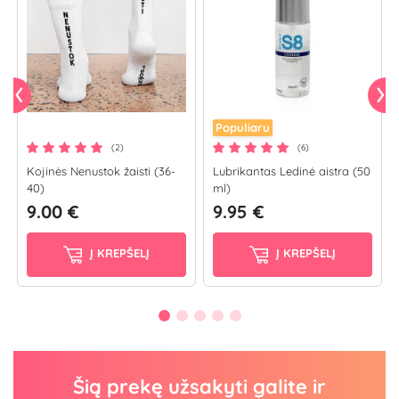
Populiaru
(2)
(6)
Kojinės Nenustok žaisti (36-
Lubrikantas Ledinė aistra (50
40)
ml)
9.00 €
9.95 €
Į KREPŠELĮ
Į KREPŠELĮ
Šią prekę užsakyti galite ir