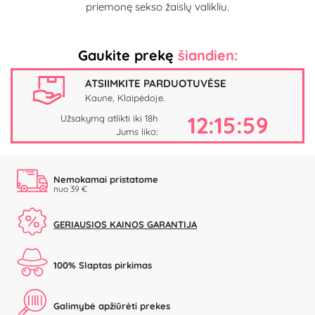
priemonę sekso žaislų valikliu.
Gaukite prekę
šiandien:
ATSIIMKITE PARDUOTUVĖSE
Kaune, Klaipėdoje.
12:15:58
Užsakymą atlikti iki 18h
Jums liko:
Nemokamai pristatome
nuo 39 €
GERIAUSIOS KAINOS GARANTIJA
100% Slaptas pirkimas
Galimybė apžiūrėti prekes