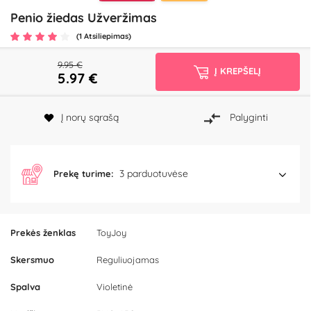
Penio žiedas Užveržimas
(1 Atsiliepimas)
9.95 €
Į KREPŠELĮ
5.97
€
Į norų sąrašą
Palyginti
3 parduotuvėse
Prekę turime:
Prekės ženklas
ToyJoy
Skersmuo
Reguliuojamas
Spalva
Violetinė