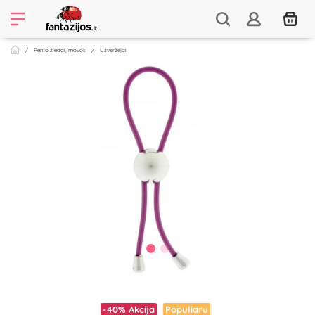
Penio žiedai, movos
Užveržėjai
-40%
Akcija
Populiaru