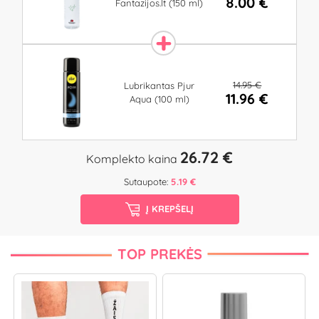
8.00 €
Fantazijos.lt (150 ml)
14.95 €
Lubrikantas Pjur
11.96 €
Aqua (100 ml)
26.72 €
Komplekto kaina
Sutaupote:
5.19 €
Į KREPŠELĮ
TOP PREKĖS