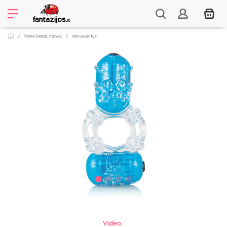
Penio žiedai, movos
Vibruojantys
Video