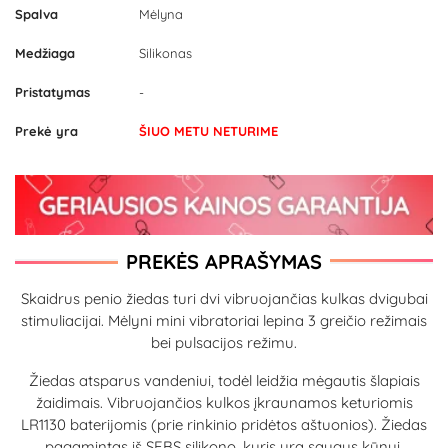
Spalva
Mėlyna
Medžiaga
Silikonas
Pristatymas
-
Prekė yra
ŠIUO METU NETURIME
PREKĖS APRAŠYMAS
Skaidrus penio žiedas turi dvi vibruojančias kulkas dvigubai
stimuliacijai. Mėlyni mini vibratoriai lepina 3 greičio režimais
bei pulsacijos režimu.
Žiedas atsparus vandeniui, todėl leidžia mėgautis šlapiais
žaidimais. Vibruojančios kulkos įkraunamos keturiomis
LR1130 baterijomis (prie rinkinio pridėtos aštuonios). Žiedas
pagamintas iš SEBS silikono, kuris yra saugus kūnui,