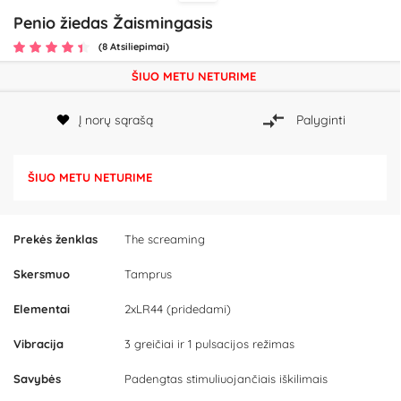
Penio žiedas Žaismingasis
(8 Atsiliepimai)
ŠIUO METU NETURIME
Į norų sąrašą
Palyginti
ŠIUO METU NETURIME
Prekės ženklas
The screaming
Skersmuo
Tamprus
Elementai
2xLR44 (pridedami)
Vibracija
3 greičiai ir 1 pulsacijos režimas
Savybės
Padengtas stimuliuojančiais iškilimais