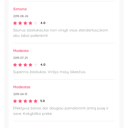
Simona
2019-08-26
4.0
Saunus zaisliukas,kai nori virsyti visus standartus.Likom
abu labai patenkinti
Modesta
2019-07-25
4.0
Superinis žaisliukas. Viršijo mūsų lūkesčius.
Modestas
2019-04-15
5.0
Efektyvus būnas dar daugiau pamaloninti antrą pusę ir
save. Kokybiška prekė.