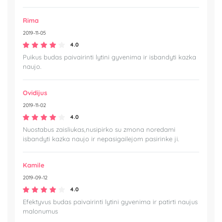
Rima
2019-11-05
4.0
Puikus budas paivairinti lytini gyvenima ir isbandyti kazka
naujo.
Ovidijus
2019-11-02
4.0
Nuostabus zaisliukas,nusipirko su zmona noredami
isbandyti kazka naujo ir nepasigailejom pasirinke ji.
Kamile
2019-09-12
4.0
Efektyvus budas paivairinti lytini gyvenima ir patirti naujus
malonumus