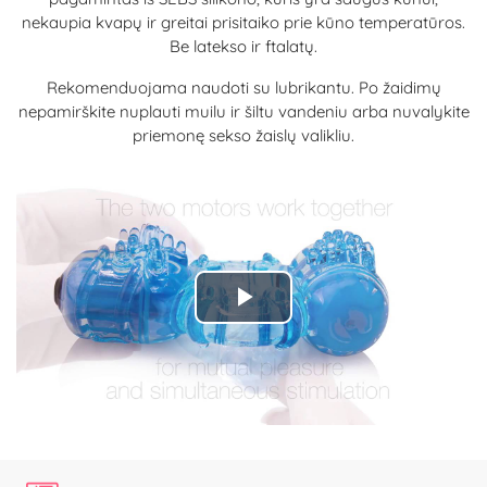
nekaupia kvapų ir greitai prisitaiko prie kūno temperatūros.
Be latekso ir ftalatų.
Rekomenduojama naudoti su lubrikantu. Po žaidimų
nepamirškite nuplauti muilu ir šiltu vandeniu arba nuvalykite
priemonę sekso žaislų valikliu.
Play
Video