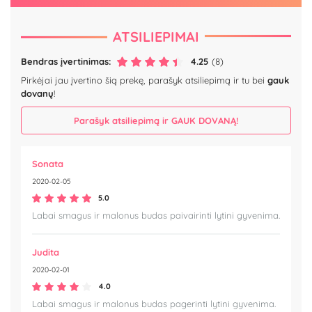
ATSILIEPIMAI
Bendras įvertinimas:
4.25
(8)
Pirkėjai jau įvertino šią prekę, parašyk atsiliepimą ir tu bei
gauk
dovanų
!
Parašyk atsiliepimą ir GAUK DOVANĄ!
Sonata
2020-02-05
5.0
Labai smagus ir malonus budas paivairinti lytini gyvenima.
Judita
2020-02-01
4.0
Labai smagus ir malonus budas pagerinti lytini gyvenima.