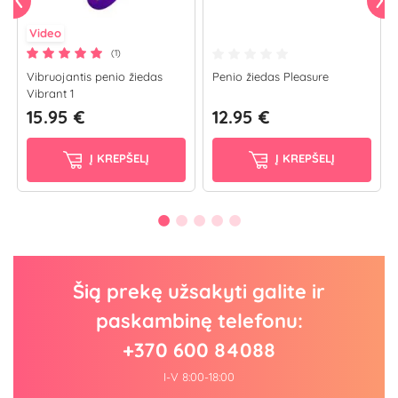
Video
(1)
Vibruojantis penio žiedas
Penio žiedas Pleasure
Vibrant 1
15.95 €
12.95 €
Į KREPŠELĮ
Į KREPŠELĮ
Šią prekę užsakyti galite ir
paskambinę telefonu:
+370 600 84088
I-V 8:00-18:00