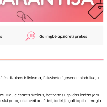
as
Galimybė apžiūrėti prekes
štės dizainas ir linksma, išsiuvinėta šypsena spinduliuoja
. Viduje esantis švelnus, bet tvirtas užpildas leidžia jam
slui patogiai stovėti ar sėdėti, todėl jis gali tapti ir smagia