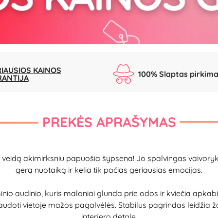
IAUSIOS KAINOS
100% Slaptas pirkim
RANTIJA
PREKĖS APRAŠYMAS
nį, veidą akimirksniu papuošia šypsena! Jo spalvingas vaivoryk
gerą nuotaiką ir kelia tik pačias geriausias emocijas.
 audinio, kuris maloniai glunda prie odos ir kviečia apkabinti
ek naudoti vietoje mažos pagalvėlės. Stabilus pagrindas leidžia žai
interjero detale.