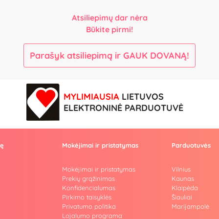
Atsiliepimų dar nėra
Būkite pirmi!
Parašyk atsiliepimą ir GAUK DOVANĄ!
MYLIMIAUSIA
LIETUVOS
ELEKTRONINĖ PARDUOTUVĖ
vę
Mokėjimai ir pristatymas
Parduotuvės
Mokėjimai ir pristatymas
Vilnius
Prekių grąžinimas
Kaunas
Konfidencialumas
Klaipėda
Pirkimo taisyklės
Šiauliai
Privatumo politika
Marijampolė
i
Lojalumo programa