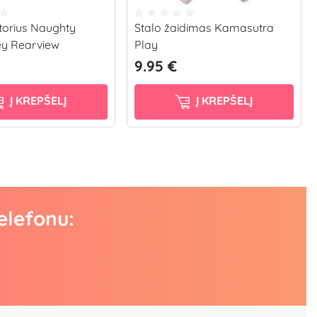
torius Naughty
Stalo žaidimas Kamasutra
ey Rearview
Play
9.95 €
Į KREPŠELĮ
Į KREPŠELĮ
elefonu: