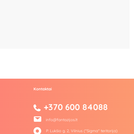
Kontaktai
+370 600 84088
info@fantazijos.lt
P. Lukšio g. 2, Vilnius ("Sigma" teritorija)