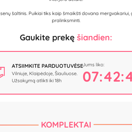
psenų šaltinis. Puikiai tiks kaip šmaikšti dovana mergvakariui, g
pralinksminti.
Gaukite prekę
šiandien:
Jums liko:
ATSIIMKITE PARDUOTUVĖSE
07:42:
Vilniuje, Klaipėdoje, Šiauliuose.
Užsakymą atlikti iki 18h
KOMPLEKTAI