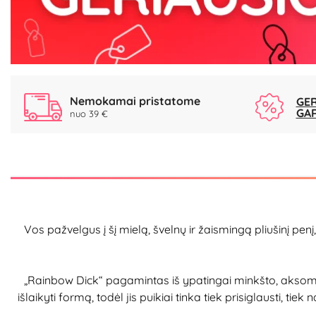
Nemokamai pristatome
GER
GA
nuo 39 €
Vos pažvelgus į šį mielą, švelnų ir žaismingą pliušinį pe
„Rainbow Dick“ pagamintas iš ypatingai minkšto, aksominio
išlaikyti formą, todėl jis puikiai tinka tiek prisiglausti, ti