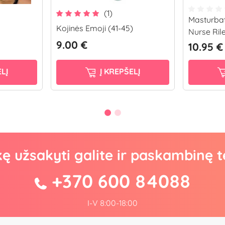
(1)
Masturba
Kojinės Emoji (41-45)
Nurse Ril
9.00 €
10.95 €
LĮ
Į KREPŠELĮ
kę užsakyti galite ir paskambinę t
+370 600 84088
I-V 8:00-18:00