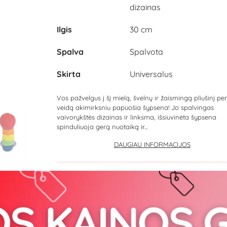
dizainas
Ilgis
30 cm
Spalva
Spalvota
Skirta
Universalus
Vos pažvelgus į šį mielą, švelnų ir žaismingą pliušinį pen
veidą akimirksniu papuošia šypsena! Jo spalvingas
vaivorykštės dizainas ir linksma, išsiuvinėta šypsena
spinduliuoja gerą nuotaiką ir...
DAUGIAU INFORMACIJOS