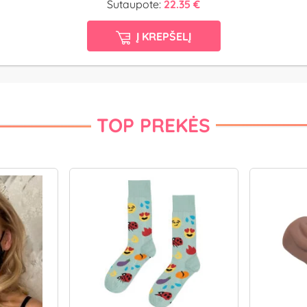
Sutaupote:
22.35 €
Į KREPŠELĮ
TOP PREKĖS