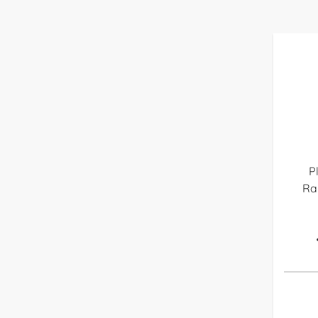
Pl
Ra