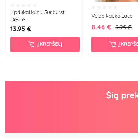
Lipdukai kūnui Sunburst
Veido kaukė Lace
Desire
8.46 €
9.95 €
13.95 €
Į KREPŠELĮ
Į KREPŠE
Šią pre