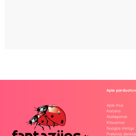
Apie parduotu
Apie mus
Karjera
Atsiliepimai
Klausimai
Nuogos mintys
Prekiniai ženkla