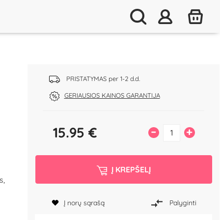
PRISTATYMAS per 1-2 d.d.
GERIAUSIOS KAINOS GARANTIJA
15.95
€
–
+
Į KREPŠELĮ
s,
Į norų sąrašą
Palyginti