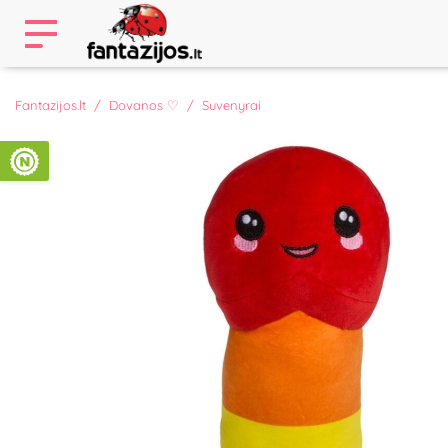
Fantazijos.lt
Dovanos ♡
Suvenyrai