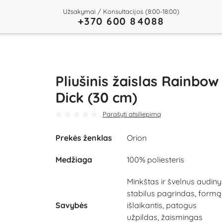
Užsakymai / Konsultacijos (8:00-18:00)
+370 600 84088
Pliušinis žaislas Rainbow
Dick (30 cm)
Parašyti atsiliepimą
Prekės ženklas
Orion
Medžiaga
100% poliesteris
Minkštas ir švelnus audiny
stabilus pagrindas, formą
Savybės
išlaikantis, patogus
užpildas, žaismingas