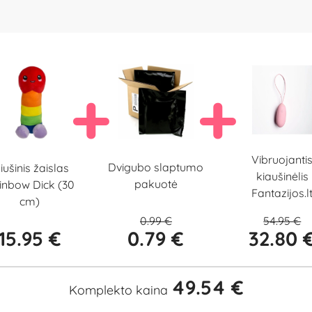
Vibruojanti
Dvigubo slaptumo
iušinis žaislas
kiaušinėlis
pakuotė
inbow Dick (30
Fantazijos.l
cm)
0.99 €
54.95 €
15.95 €
0.79 €
32.80 
49.54 €
Komplekto kaina