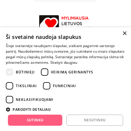
MYLIMIAUSIA
LIETUVOS
ELEKTRONINĖ
×
PARDUOTUVĖ
Ši svetainė naudoja slapukus
Šioje svetainėje naudojami slapukai, siekiant pagerinti vartotojo
NENUSTOK
patirtį. Naudodamiesi mūsų svetaine, jūs sutinkate su visais slapukais
ŽAISTI
pagal mūsų slapukų politiką. Svetainėje pateikta informacija skirta tik
pilnamečiams asmenims.
Skaityti daugiau
BŪTINIEJI
VEIKIMĄ GERINANTYS
+370 600 84088
info@fantazijos.lt
TIKSLINIAI
FUNKCINIAI
P. Lukšio g. 2, Vilnius ("Sigma" teritorija)
NEKLASIFIKUOJAMI
facebook.com/Fantazijos.lt
PARODYTI DETALIAU
instagram.com/fantazijos.lt
SUTINKU
NESUTINKU
Karjera