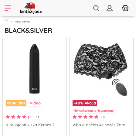
Prekių ženklai
BLACK&SILVER
Populiaru
Video
-40%
Akcija
Nemokamas pristatymas
(4)
(1)
Vibruojanti kulka Kernex 2
Vibruojančios kelnaitės Zara