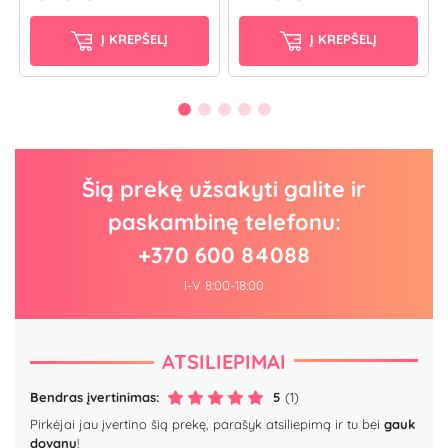
Į KREPŠELĮ
Į KREPŠELĮ
Šią prekę užsakyti galite ir
paskambinę telefonu:
+370 600 84088
I-V 8:00-18:00
ATSILIEPIMAI
Bendras įvertinimas:
5
(1)
Pirkėjai jau įvertino šią prekę, parašyk atsiliepimą ir tu bei
gauk
dovanų
!