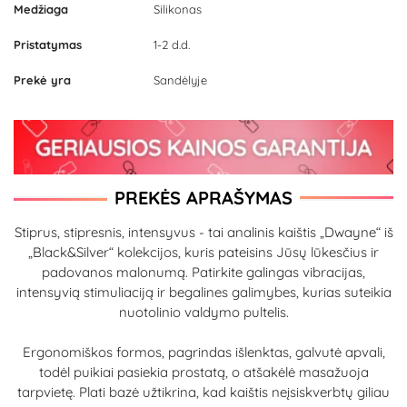
Medžiaga
Silikonas
Pristatymas
1-2 d.d.
Prekė yra
Sandėlyje
PREKĖS APRAŠYMAS
Stiprus, stipresnis, intensyvus - tai analinis kaištis „Dwayne“ iš
„Black&Silver“ kolekcijos, kuris pateisins Jūsų lūkesčius ir
padovanos malonumą. Patirkite galingas vibracijas,
intensyvią stimuliaciją ir begalines galimybes, kurias suteikia
nuotolinio valdymo pultelis.
Ergonomiškos formos, pagrindas išlenktas, galvutė apvali,
todėl puikiai pasiekia prostatą, o atšakėlė masažuoja
tarpvietę. Plati bazė užtikrina, kad kaištis neįsiskverbtų giliau