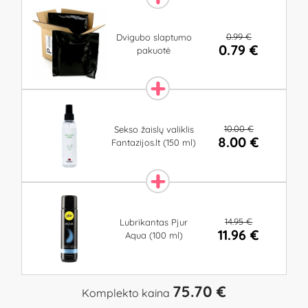
0.99 €
Dvigubo slaptumo
0.79 €
pakuotė
10.00 €
Sekso žaislų valiklis
8.00 €
Fantazijos.lt (150 ml)
14.95 €
Lubrikantas Pjur
11.96 €
Aqua (100 ml)
75.70 €
Komplekto kaina