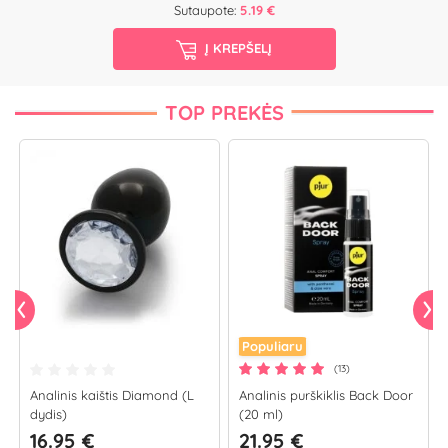
Sutaupote:
5.19 €
Į KREPŠELĮ
TOP PREKĖS
Populiaru
(13)
Analinis kaištis Diamond (L
Analinis purškiklis Back Door
dydis)
(20 ml)
16.95 €
21.95 €