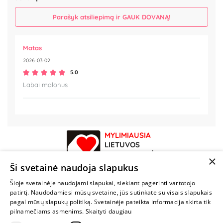
Parašyk atsiliepimą ir GAUK DOVANĄ!
Matas
2026-03-02
5.0
Labai malonus
MYLIMIAUSIA
LIETUVOS
ELEKTRONINĖ
×
PARDUOTUVĖ
Ši svetainė naudoja slapukus
Šioje svetainėje naudojami slapukai, siekiant pagerinti vartotojo
NENUSTOK
patirtį. Naudodamiesi mūsų svetaine, jūs sutinkate su visais slapukais
ŽAISTI
pagal mūsų slapukų politiką. Svetainėje pateikta informacija skirta tik
pilnamečiams asmenims.
Skaityti daugiau