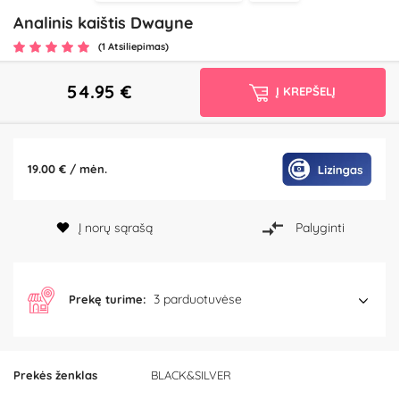
Analinis kaištis Dwayne
(1 Atsiliepimas)
54.95
€
Į KREPŠELĮ
19.00 € / mėn.
Į norų sąrašą
Palyginti
3 parduotuvėse
Prekę turime:
Prekės ženklas
BLACK&SILVER