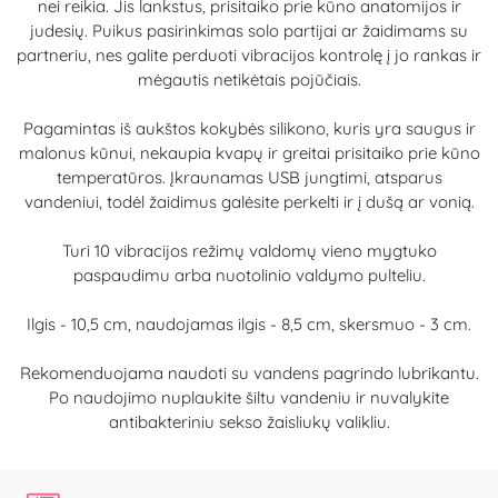
nei reikia. Jis lankstus, prisitaiko prie kūno anatomijos ir
judesių. Puikus pasirinkimas solo partijai ar žaidimams su
partneriu, nes galite perduoti vibracijos kontrolę į jo rankas ir
mėgautis netikėtais pojūčiais.
Pagamintas iš aukštos kokybės silikono, kuris yra saugus ir
malonus kūnui, nekaupia kvapų ir greitai prisitaiko prie kūno
temperatūros. Įkraunamas USB jungtimi, atsparus
vandeniui, todėl žaidimus galėsite perkelti ir į dušą ar vonią.
Turi 10 vibracijos režimų valdomų vieno mygtuko
paspaudimu arba nuotolinio valdymo pulteliu.
Ilgis - 10,5 cm, naudojamas ilgis - 8,5 cm, skersmuo - 3 cm.
Rekomenduojama naudoti su vandens pagrindo lubrikantu.
Po naudojimo nuplaukite šiltu vandeniu ir nuvalykite
antibakteriniu sekso žaisliukų valikliu.