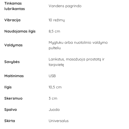
Tinkamas
Vandens pagrindo
lubrikantas
Vibracija
10 režimų
Naudojamas ilgis
8,5 cm
Mygtuku arba nuotolinio valdymo
Valdymas
pulteliu
Lankstus, masažuoja prostatą ir
Savybės
tarpvietę
Maitinimas
USB
Ilgis
10,5 cm
Skersmuo
3 cm
Spalva
Juoda
Skirta
Universalus