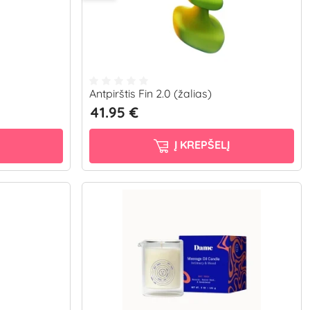
Antpirštis Fin 2.0 (žalias)
41.95 €
Į KREPŠELĮ