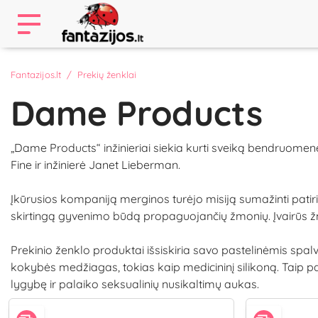
Fantazijos.lt
Prekių ženklai
Dame Products
„Dame Products“ inžinieriai siekia kurti sveiką bendruomen
Fine ir inžinierė Janet Lieberman.
Įkūrusios kompaniją merginos turėjo misiją sumažinti patir
skirtingą gyvenimo būdą propaguojančių žmonių. Įvairūs žmo
Prekinio ženklo produktai išsiskiria savo pastelinėmis spal
kokybės medžiagas, tokias kaip medicininį silikoną. Taip pat
lygybę ir palaiko seksualinių nusikaltimų aukas.