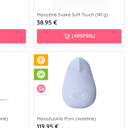
Masažinė žvakė Soft Touch (141 g)
38.95 €
Į KREPŠELĮ
inė)
Masažuoklis Pom (violetinė)
119.95 €