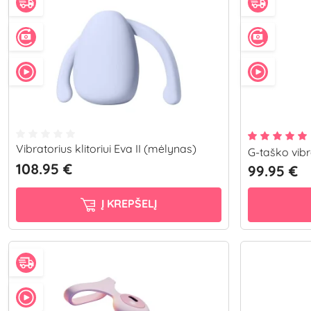
Vibratorius klitoriui Eva II (mėlynas)
G-taško vibr
108.95 €
99.95 €
Į KREPŠELĮ