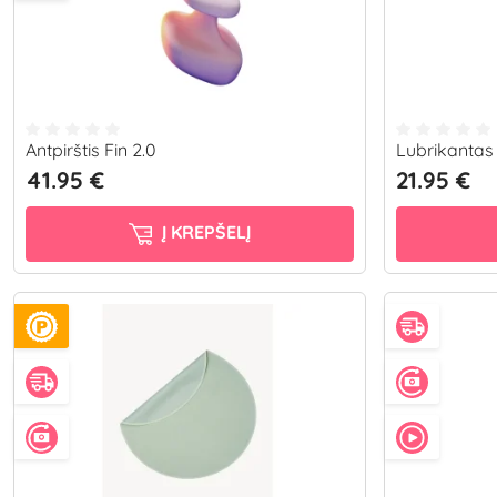
Antpirštis Fin 2.0
Lubrikantas 
41.95 €
21.95 €
Į KREPŠELĮ