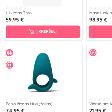
Užklotas Thro
Masažuokli
59.95 €
98.95 €
Į KREPŠELĮ
Penio žiedas Hug (žalias)
Vibruojanti
74.95 €
21.95 €