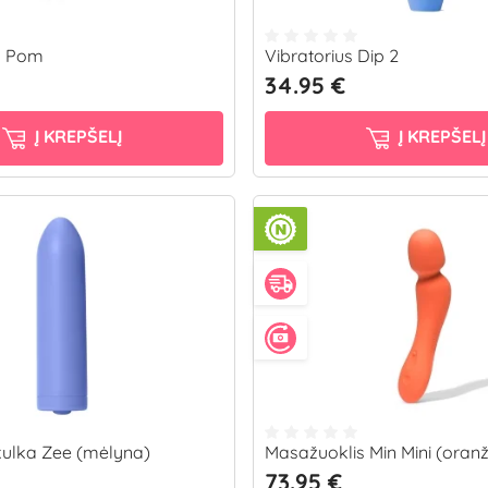
s Pom
Vibratorius Dip 2
34.95 €
Į KREPŠELĮ
Į KREPŠELĮ
 kulka Zee (mėlyna)
Masažuoklis Min Mini (oranž
73.95 €