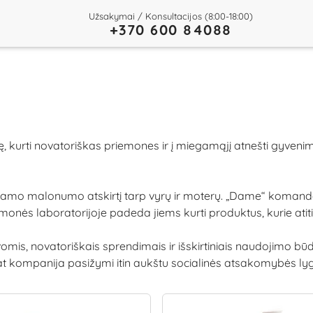
Užsakymai / Konsultacijos (8:00-18:00)
+370 600 84088
ę, kurti novatoriškas priemones ir į miegamąjį atnešti gyven
iamo malonumo atskirtį tarp vyrų ir moterų. „Dame“ komandoje 
nės laboratorijoje padeda jiems kurti produktus, kurie atitik
vomis, novatoriškais sprendimais ir išskirtiniais naudojimo b
 kompanija pasižymi itin aukštu socialinės atsakomybės lygiu - 