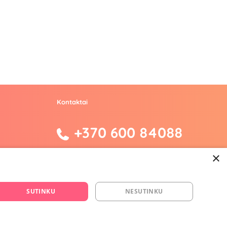
Kontaktai
+370 600 84088
info@fantazijos.lt
×
P. Lukšio g. 2, Vilnius ("Sigma" teritorija)
SUTINKU
NESUTINKU
facebook.com/Fantazijos.lt
instagram.com/fantazijos.lt