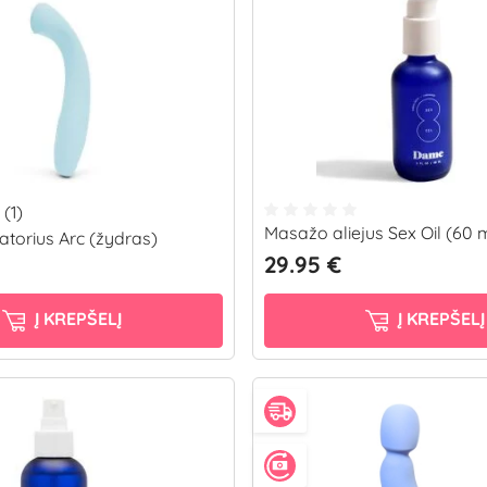
(1)
Masažo aliejus Sex Oil (60 
atorius Arc (žydras)
29.95 €
Į KREPŠELĮ
Į KREPŠELĮ