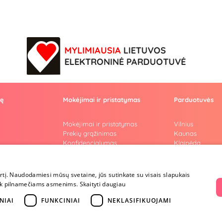
MYLIMIAUSIA
LIETUVOS
ELEKTRONINĖ PARDUOTUVĖ
vę
Mokėjimai ir pristatymas
Parduotuvės
Mokėjimai ir pristatymas
Vilnius
Prekių grąžinimas
Kaunas
Konfidencialumas
Klaipėda
Pirkimo taisyklės
Šiauliai
Privatumo politika
Marijampolė
i
Lojalumo programa
irtį. Naudodamiesi mūsų svetaine, jūs sutinkate su visais slapukais
ai
a tik pilnamečiams asmenims.
Skaityti daugiau
riumi
NIAI
FUNKCINIAI
NEKLASIFIKUOJAMI