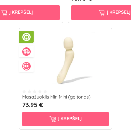
Į KREPŠELĮ
Į KREPŠELĮ
Masažuoklis Min Mini (geltonas)
73.95 €
Į KREPŠELĮ