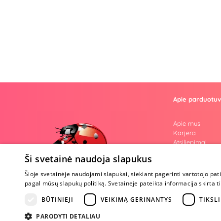
Apie parduotu
Apie mus
Karjera
Atsiliepimai
Klausimai
Ši svetainė naudoja slapukus
Nuogos mintys
Prekiniai ženkla
Šioje svetainėje naudojami slapukai, siekiant pagerinti vartotojo pat
Parama Ukrain
pagal mūsų slapukų politiką. Svetainėje pateikta informacija skirt
Tapk ambasado
BŪTINIEJI
VEIKIMĄ GERINANTYS
TIKSLI
PARODYTI DETALIAU