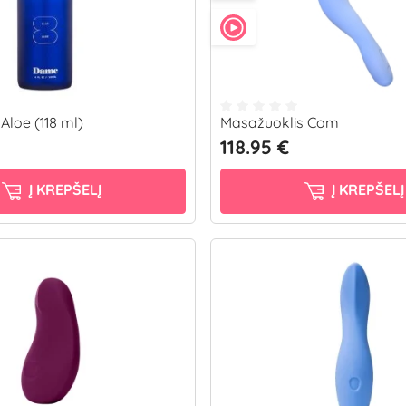
Aloe (118 ml)
Masažuoklis Com
118.95 €
Į KREPŠELĮ
Į KREPŠELĮ