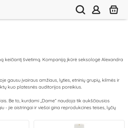
imą keičiantį švietimą. Kompaniją įkūrė seksologė Alexandra
gausu įvairaus amžiaus, lyties, etninių grupių, kilmės ir
tų kuo platesnės auditorijos poreikius.
ūdais. Be to, kurdami „Dame“ naudoja tik aukščiausios
jie aistringai ir viešai gina reprodukcines teises, lyčių