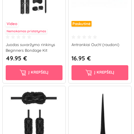
Video
Paskutinė
Nemokamas pristatymas
Juodas suvaržymo rinkinys
Antrankiai Ouch! (raudoni)
Beginners Bondage Kit
49.95 €
16.95 €
Į KREPŠELĮ
Į KREPŠELĮ