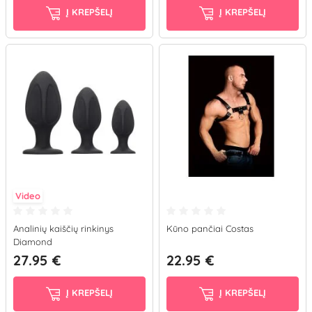
Į KREPŠELĮ
Į KREPŠELĮ
Video
Analinių kaiščių rinkinys
Kūno pančiai Costas
Diamond
27.95 €
22.95 €
Į KREPŠELĮ
Į KREPŠELĮ