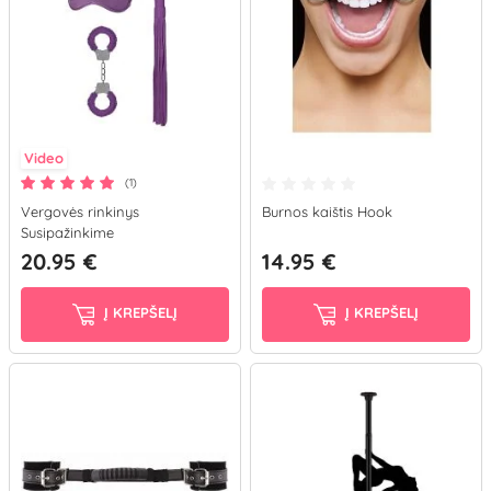
Video
(1)
Vergovės rinkinys
Burnos kaištis Hook
Susipažinkime
20.95 €
14.95 €
Į KREPŠELĮ
Į KREPŠELĮ