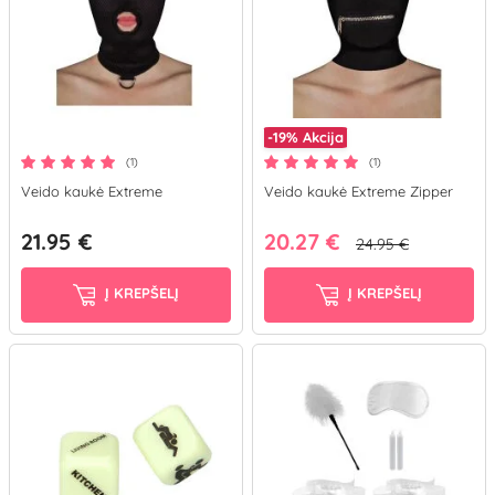
-19%
Akcija
(1)
(1)
Veido kaukė Extreme
Veido kaukė Extreme Zipper
21.95 €
20.27 €
24.95 €
Į KREPŠELĮ
Į KREPŠELĮ