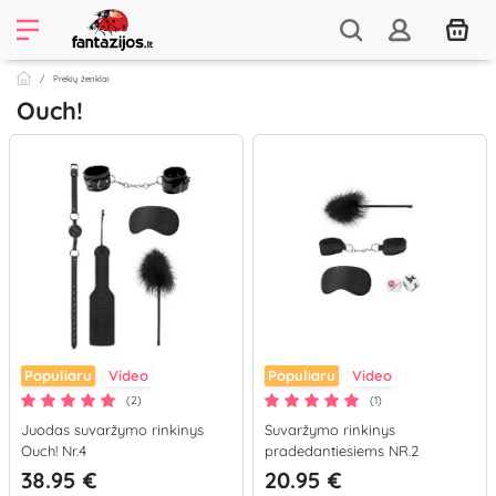
Prekių ženklai
Ouch!
Populiaru
Video
Populiaru
Video
(2)
(1)
Juodas suvaržymo rinkinys
Suvaržymo rinkinys
Ouch! Nr.4
pradedantiesiems NR.2
38.95 €
20.95 €