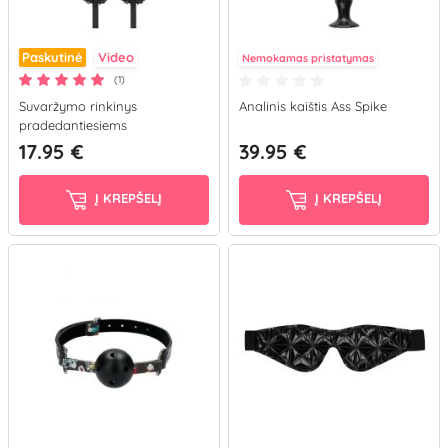
Paskutinė
Video
Nemokamas pristatymas
(1)
Suvaržymo rinkinys
Analinis kaištis Ass Spike
pradedantiesiems
17.95 €
39.95 €
Į KREPŠELĮ
Į KREPŠELĮ