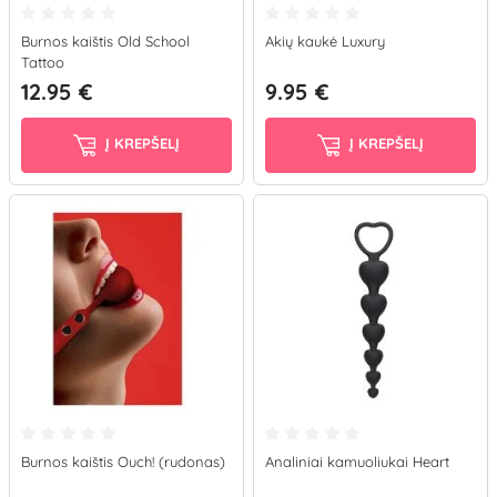
Burnos kaištis Old School
Akių kaukė Luxury
Tattoo
12.95 €
9.95 €
Į KREPŠELĮ
Į KREPŠELĮ
Burnos kaištis Ouch! (rudonas)
Analiniai kamuoliukai Heart