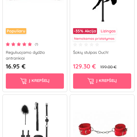
Populiaru
-35%
Akcija
Lizingas
Nemokamas pristatymas
(1)
Reguliuojamo dydžio
Šokių stulpas Ouch!
antrankiai
16.95 €
129.30 €
199.00 €
Į KREPŠELĮ
Į KREPŠELĮ