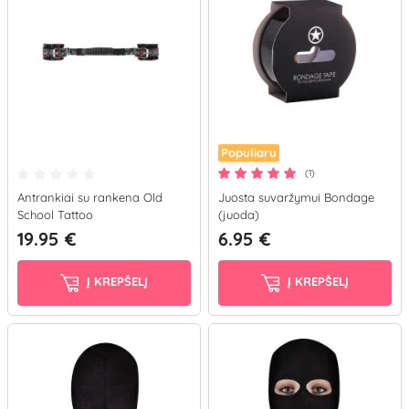
Populiaru
(1)
Antrankiai su rankena Old
Juosta suvaržymui Bondage
School Tattoo
(juoda)
19.95 €
6.95 €
Į KREPŠELĮ
Į KREPŠELĮ