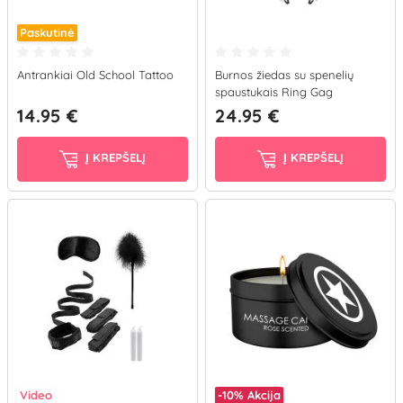
Paskutinė
Antrankiai Old School Tattoo
Burnos žiedas su spenelių
spaustukais Ring Gag
14.95 €
24.95 €
Į KREPŠELĮ
Į KREPŠELĮ
Video
-10%
Akcija