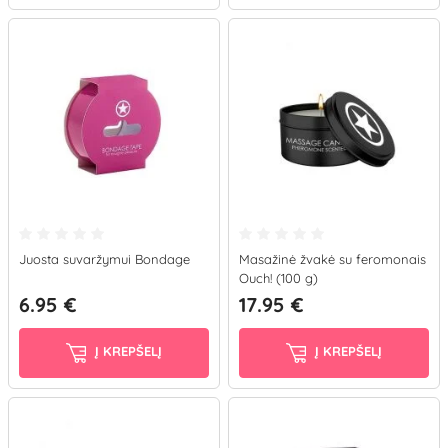
Juosta suvaržymui Bondage
Masažinė žvakė su feromonais
Ouch! (100 g)
6.95 €
17.95 €
Į KREPŠELĮ
Į KREPŠELĮ