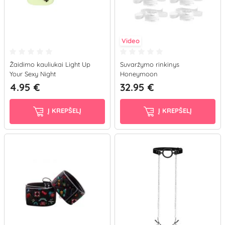
Video
Žaidimo kauliukai Light Up
Suvaržymo rinkinys
Your Sexy Night
Honeymoon
4.95 €
32.95 €
Į KREPŠELĮ
Į KREPŠELĮ