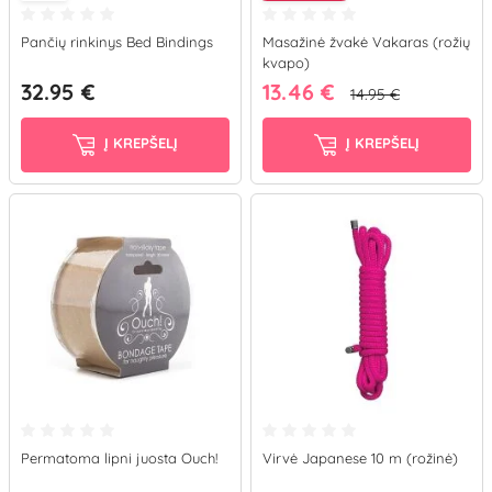
Pančių rinkinys Bed Bindings
Masažinė žvakė Vakaras (rožių
kvapo)
32.95 €
13.46 €
14.95 €
Į KREPŠELĮ
Į KREPŠELĮ
Permatoma lipni juosta Ouch!
Virvė Japanese 10 m (rožinė)