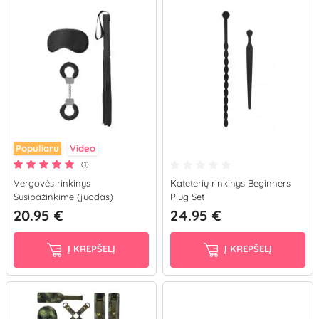
Populiaru
Video
(1)
Vergovės rinkinys
Kateterių rinkinys Beginners
Susipažinkime (juodas)
Plug Set
20.95 €
24.95 €
Į KREPŠELĮ
Į KREPŠELĮ