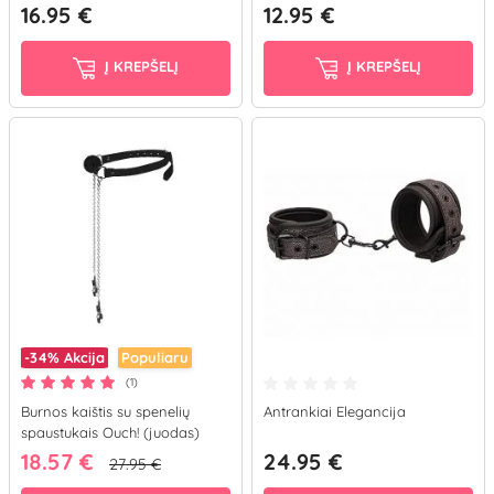
16.95 €
12.95 €
Į KREPŠELĮ
Į KREPŠELĮ
-34%
Akcija
Populiaru
(1)
Burnos kaištis su spenelių
Antrankiai Elegancija
spaustukais Ouch! (juodas)
18.57 €
24.95 €
27.95 €