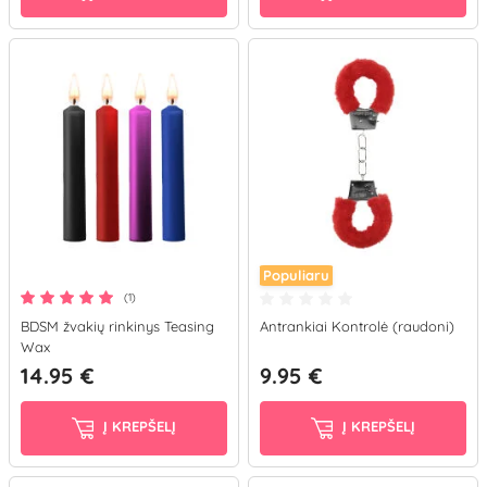
Populiaru
(1)
BDSM žvakių rinkinys Teasing
Antrankiai Kontrolė (raudoni)
Wax
14.95 €
9.95 €
Į KREPŠELĮ
Į KREPŠELĮ