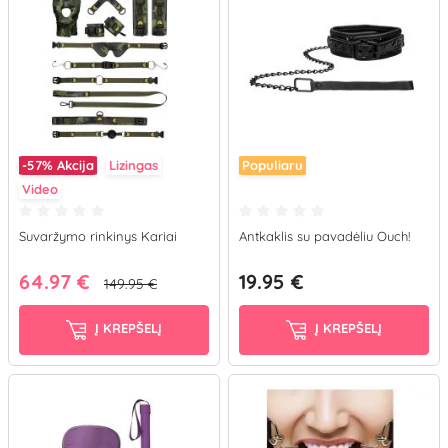
-57%
Akcija
Lizingas
Populiaru
Video
Suvaržymo rinkinys Kariai
Antkaklis su pavadėliu Ouch!
64.97 €
19.95 €
149.95 €
Į KREPŠELĮ
Į KREPŠELĮ