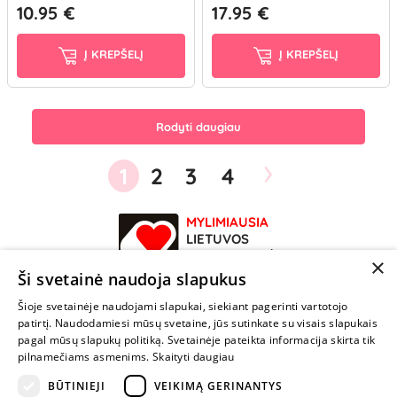
10.95 €
17.95 €
Į KREPŠELĮ
Į KREPŠELĮ
Rodyti daugiau
›
1
2
3
4
MYLIMIAUSIA
LIETUVOS
ELEKTRONINĖ
×
PARDUOTUVĖ
Ši svetainė naudoja slapukus
Šioje svetainėje naudojami slapukai, siekiant pagerinti vartotojo
NENUSTOK
patirtį. Naudodamiesi mūsų svetaine, jūs sutinkate su visais slapukais
ŽAISTI
pagal mūsų slapukų politiką. Svetainėje pateikta informacija skirta tik
pilnamečiams asmenims.
Skaityti daugiau
BŪTINIEJI
VEIKIMĄ GERINANTYS
+370 600 84088