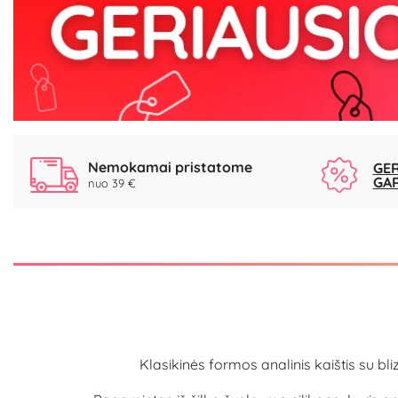
Nemokamai pristatome
GER
GA
nuo 39 €
Klasikinės formos analinis kaištis su bl