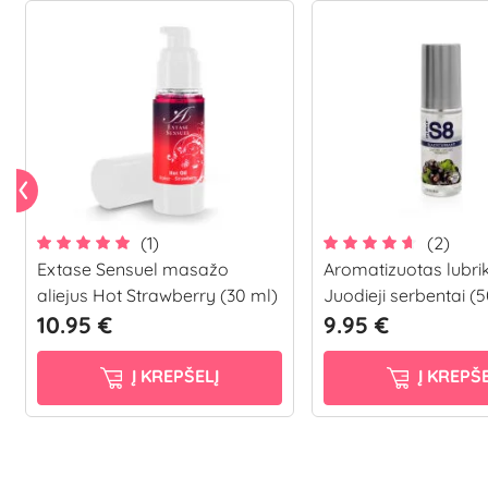
(1)
(2)
Extase Sensuel masažo
Aromatizuotas lubri
aliejus Hot Strawberry (30 ml)
Juodieji serbentai (
10.95 €
9.95 €
Į KREPŠELĮ
Į KREPŠE