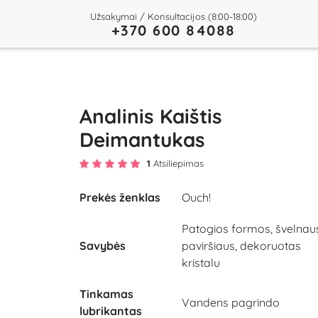
Užsakymai / Konsultacijos (8:00-18:00)
+370 600 84088
Analinis Kaištis
Deimantukas
1
Atsiliepimas
Prekės ženklas
Ouch!
Play
Patogios formos, švelnau
Savybės
paviršiaus, dekoruotas
Video
kristalu
Tinkamas
Vandens pagrindo
lubrikantas