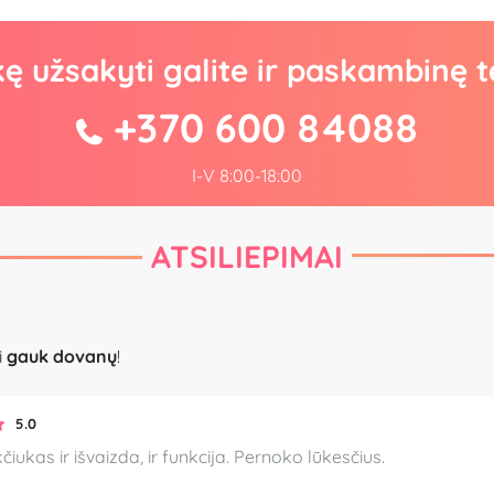
kę užsakyti galite ir paskambinę t
+370 600 84088
I-V 8:00-18:00
ATSILIEPIMAI
i
gauk dovanų
!
5.0
čiukas ir išvaizda, ir funkcija. Pernoko lūkesčius.