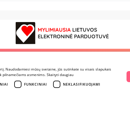
MYLIMIAUSIA
LIETUVOS
ELEKTRONINĖ PARDUOTUVĖ
vę
Mokėjimai ir pristatymas
Parduotuvės
irtį. Naudodamiesi mūsų svetaine, jūs sutinkate su visais slapukais
Mokėjimai ir pristatymas
Vilnius
a tik pilnamečiams asmenims.
Skaityti daugiau
Prekių grąžinimas
Kaunas
Konfidencialumas
Klaipėda
NIAI
FUNKCINIAI
NEKLASIFIKUOJAMI
Pirkimo taisyklės
Šiauliai
Privatumo politika
Marijampolė
i
Lojalumo programa
ai
riumi