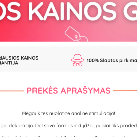
IAUSIOS KAINOS
100% Slaptas pirkim
RANTIJA
PREKĖS APRAŠYMAS
Mėgaukitės nuolatine analine stimuliacija!
izgia dekoracija. Dėl savo formos ir dydžio, puikiai tiks prad