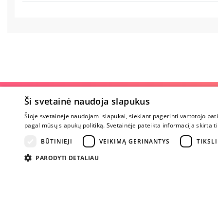
Apie parduotu
Ši svetainė naudoja slapukus
Šioje svetainėje naudojami slapukai, siekiant pagerinti vartotojo pat
Apie mus
pagal mūsų slapukų politiką. Svetainėje pateikta informacija skirt
Karjera
Atsiliepimai
BŪTINIEJI
VEIKIMĄ GERINANTYS
TIKSLI
Klausimai
PARODYTI DETALIAU
Nuogos mintys
Prekiniai ženkla
Parama Ukrain
Tapk ambasado