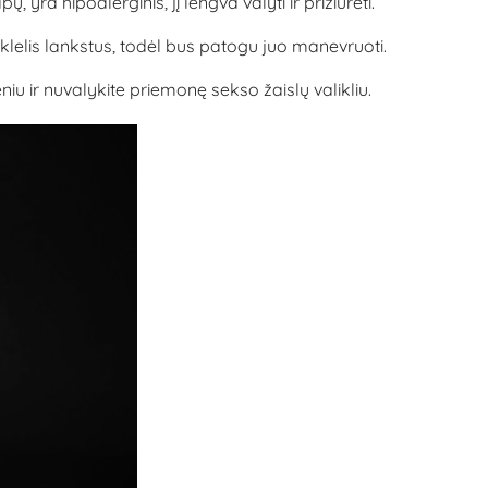
yra hipoalerginis, jį lengva valyti ir prižiūrėti.
aklelis lankstus, todėl bus patogu juo manevruoti.
 ir nuvalykite priemonę sekso žaislų valikliu.