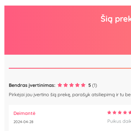
Šią pre
Bendras įvertinimas:
5
(1)
Pirkėjai jau įvertino šią prekę, parašyk atsiliepimą ir tu be
Deimantė
Puikus daik
2024-04-28