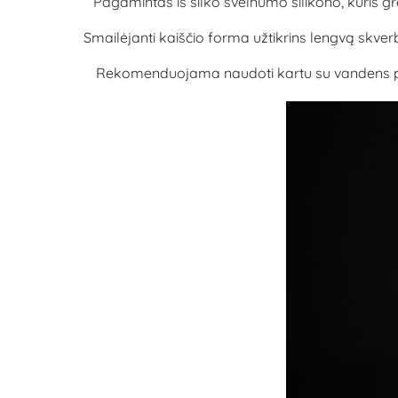
Pagamintas iš šilko švelnumo silikono, kuris grei
Smailėjanti kaiščio forma užtikrins lengvą skverb
Rekomenduojama naudoti kartu su vandens pagri