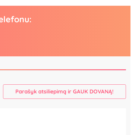
elefonu:
Parašyk atsiliepimą ir GAUK DOVANĄ!