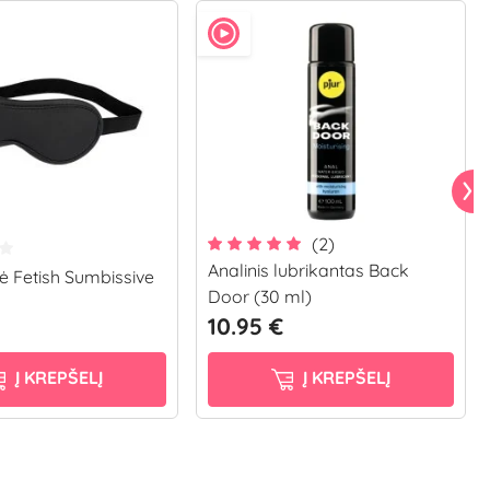
(2)
Analinis lubrikantas Back
ė Fetish Sumbissive
Door (30 ml)
10.95 €
Į KREPŠELĮ
Į KREPŠELĮ