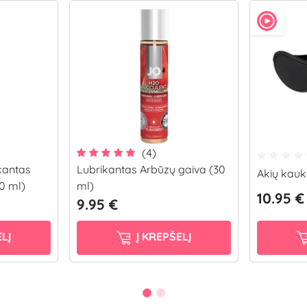
(4)
kantas
Lubrikantas Arbūzų gaiva (30
Akių kauk
50 ml)
ml)
10.95 €
9.95 €
LĮ
Į KREPŠELĮ