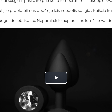
tai sušyla ir prisitaiko prie kūno temperatūros, nekaupia kvapų, 
tų, o praplatėjimas apačioje leis naudotis saugiai. Kaiščio k
ndo lubrikantu. Nepamirškite nuplauti muilu ir šiltu vandeniu
Play
Video