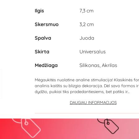
Ilgis
7,3 cm
Skersmuo
3,2 cm
Spalva
Juoda
Skirta
Universalus
Medžiaga
Silikonas, Akrilas
Mėgaukitės nuolatine analine stimuliacija! Klasikinės f
analinis kaištis su blizgia dekoracija. Dėl savo formos ir
dydžio, puikiai tiks pradedantiesiems, bet patiks ir...
DAUGIAU INFORMACIJOS