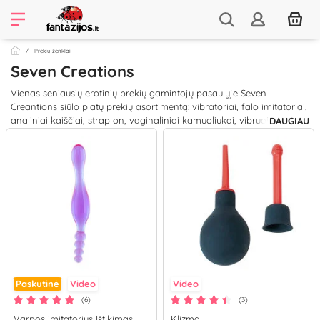
Prekių ženklai
Seven Creations
Vienas seniausių erotinių prekių gamintojų pasaulyje Seven
Creantions siūlo platų prekių asortimentą: vibratoriai, falo imitatoriai,
analiniai kaiščiai, strap on, vaginaliniai kamuoliukai, vibruojantys
DAUGIAU
penio žiedai - rasite visko! Įvairiausi dydžiai, formos, spalvos ir
patikima bei saugi medžiaga. Pirmieji Seven Creations sekso žaislai
įsitvirtinę rinkoje ir mylimi klientų, tačiau įmonė nesustoja - nuolatos
siūlo naujų, patobulintų sekso žaisliukų variantų. Todėl savo žaislą
išsirinks tiek vyras, tiek moteris, tiek nuobodžiu seksualiniu gyvenimu
nesiskundžianti pora!
Paskutinė
Video
Video
(6)
(3)
Varpos imitatorius Ištikimas
Klizma