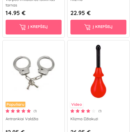
tarnas
14.95 €
22.95 €
Į KREPŠELĮ
Į KREPŠELĮ
Populiaru
Video
(1)
(1)
Antrankiai Valdžia
Klizma Džiakuzi