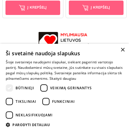
Į KREPŠELĮ
Į KREPŠELĮ
MYLIMIAUSIA
LIETUVOS
ELEKTRONINĖ
×
PARDUOTUVĖ
Ši svetainė naudoja slapukus
Šioje svetainėje naudojami slapukai, siekiant pagerinti vartotojo
NENUSTOK
patirtį. Naudodamiesi mūsų svetaine, jūs sutinkate su visais slapukais
ŽAISTI
pagal mūsų slapukų politiką. Svetainėje pateikta informacija skirta tik
pilnamečiams asmenims.
Skaityti daugiau
BŪTINIEJI
VEIKIMĄ GERINANTYS
+370 600 84088
info@fantazijos.lt
TIKSLINIAI
FUNKCINIAI
P. Lukšio g. 2, Vilnius ("Sigma" teritorija)
NEKLASIFIKUOJAMI
facebook.com/Fantazijos.lt
PARODYTI DETALIAU