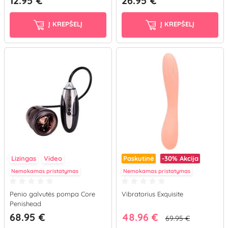
12.95 €
26.95 €
Į KREPŠELĮ
Į KREPŠELĮ
Lizingas
Video
Paskutinė
-30%
Akcija
Nemokamas pristatymas
Nemokamas pristatymas
Penio galvutės pompa Core
Vibratorius Exquisite
Penishead
68.95 €
48.96 €
69.95 €