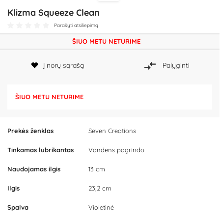
Klizma Squeeze Clean
Parašyti atsiliepimą
ŠIUO METU NETURIME
Į norų sąrašą
Palyginti
ŠIUO METU NETURIME
Prekės ženklas
Seven Creations
Tinkamas lubrikantas
Vandens pagrindo
Naudojamas ilgis
13 cm
Ilgis
23,2 cm
Spalva
Violetinė