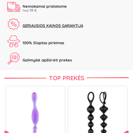
Nemokamai pristatome
nuo 39 €
GERIAUSIOS KAINOS GARANTIJA
100% Slaptas pirkimas
Galimybė apžiūrėti prekes
TOP PREKĖS