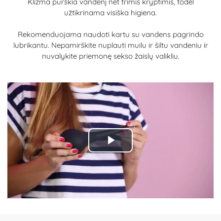
Klizma purškia vandenį net trimis kryptimis, todėl
užtikrinama visiška higiena.
Rekomenduojama naudoti kartu su vandens pagrindo
lubrikantu. Nepamirškite nuplauti muilu ir šiltu vandeniu ir
nuvalykite priemonę sekso žaislų valikliu.
Play
Video