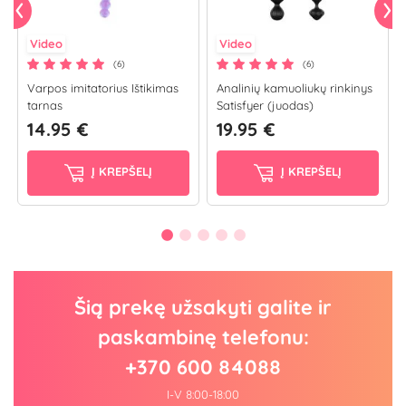
Video
Video
(6)
(6)
Varpos imitatorius Ištikimas
Analinių kamuoliukų rinkinys
tarnas
Satisfyer (juodas)
14.95 €
19.95 €
Į KREPŠELĮ
Į KREPŠELĮ
Šią prekę užsakyti galite ir
paskambinę telefonu:
+370 600 84088
I-V 8:00-18:00