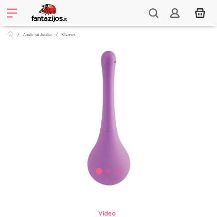
Analiniai žaislai
Klizmos
Video