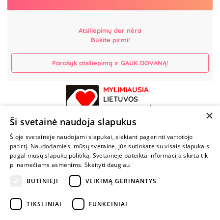
Atsiliepimų dar nėra
Būkite pirmi!
Parašyk atsiliepimą ir GAUK DOVANĄ!
MYLIMIAUSIA
LIETUVOS
ELEKTRONINĖ
×
PARDUOTUVĖ
Ši svetainė naudoja slapukus
Šioje svetainėje naudojami slapukai, siekiant pagerinti vartotojo
NENUSTOK
patirtį. Naudodamiesi mūsų svetaine, jūs sutinkate su visais slapukais
ŽAISTI
pagal mūsų slapukų politiką. Svetainėje pateikta informacija skirta tik
pilnamečiams asmenims.
Skaityti daugiau
+370 600 84088
BŪTINIEJI
VEIKIMĄ GERINANTYS
info@fantazijos.lt
TIKSLINIAI
FUNKCINIAI
P. Lukšio g. 2, Vilnius ("Sigma" teritorija)