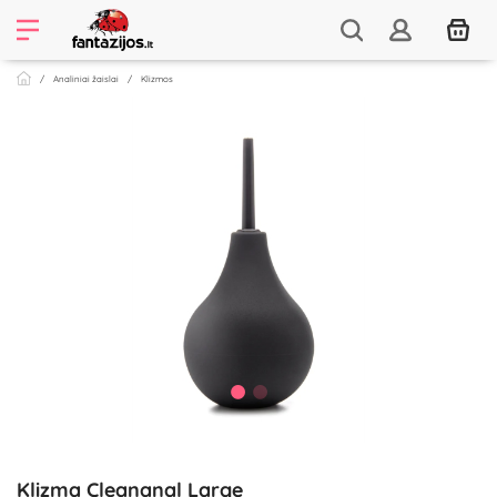
Analiniai žaislai
Klizmos
Klizma Cleananal Large