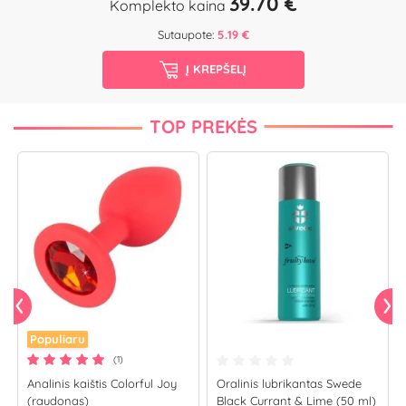
39.70 €
Komplekto kaina
Sutaupote:
5.19 €
Į KREPŠELĮ
TOP PREKĖS
Populiaru
(1)
Analinis kaištis Colorful Joy
Oralinis lubrikantas Swede
(raudonas)
Black Currant & Lime (50 ml)