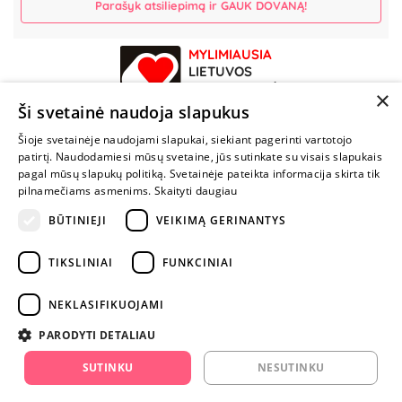
Parašyk atsiliepimą ir GAUK DOVANĄ!
MYLIMIAUSIA
LIETUVOS
ELEKTRONINĖ
×
PARDUOTUVĖ
Ši svetainė naudoja slapukus
Šioje svetainėje naudojami slapukai, siekiant pagerinti vartotojo
NENUSTOK
patirtį. Naudodamiesi mūsų svetaine, jūs sutinkate su visais slapukais
ŽAISTI
pagal mūsų slapukų politiką. Svetainėje pateikta informacija skirta tik
pilnamečiams asmenims.
Skaityti daugiau
BŪTINIEJI
VEIKIMĄ GERINANTYS
+370 600 84088
info@fantazijos.lt
TIKSLINIAI
FUNKCINIAI
P. Lukšio g. 2, Vilnius ("Sigma" teritorija)
NEKLASIFIKUOJAMI
facebook.com/Fantazijos.lt
PARODYTI DETALIAU
instagram.com/fantazijos.lt
SUTINKU
NESUTINKU
Karjera