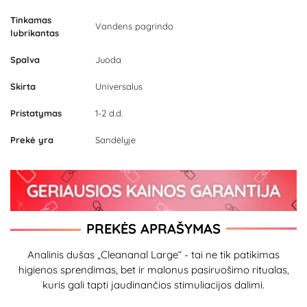
Tinkamas
Vandens pagrindo
lubrikantas
Spalva
Juoda
Skirta
Universalus
Pristatymas
1-2 d.d.
Prekė yra
Sandėlyje
PREKĖS APRAŠYMAS
Analinis dušas „Cleananal Large“ - tai ne tik patikimas
higienos sprendimas, bet ir malonus pasiruošimo ritualas,
kuris gali tapti jaudinančios stimuliacijos dalimi.