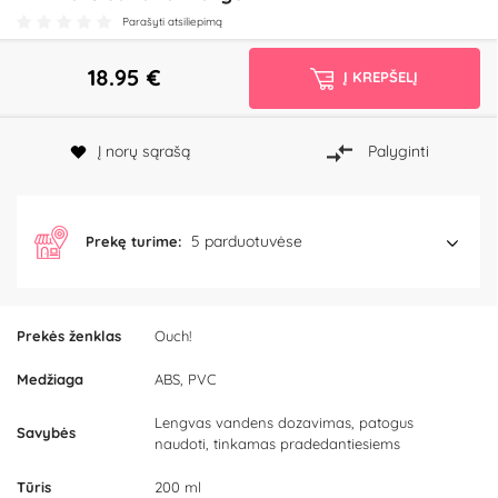
Parašyti atsiliepimą
18.95
€
Į KREPŠELĮ
Į norų sąrašą
Palyginti
5 parduotuvėse
Prekę turime:
Prekės ženklas
Ouch!
Medžiaga
ABS, PVC
Lengvas vandens dozavimas, patogus
Savybės
naudoti, tinkamas pradedantiesiems
Tūris
200 ml