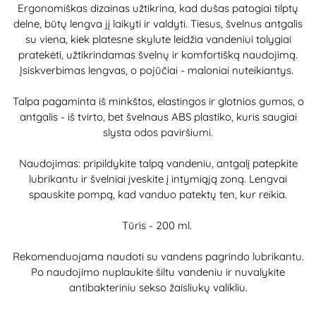
Ergonomiškas dizainas užtikrina, kad dušas patogiai tilptų
delne, būtų lengva jį laikyti ir valdyti. Tiesus, švelnus antgalis
su viena, kiek platesne skylute leidžia vandeniui tolygiai
pratekėti, užtikrindamas švelnų ir komfortišką naudojimą.
Įsiskverbimas lengvas, o pojūčiai - maloniai nuteikiantys.
Talpa pagaminta iš minkštos, elastingos ir glotnios gumos, o
antgalis - iš tvirto, bet švelnaus ABS plastiko, kuris saugiai
slysta odos paviršiumi.
Naudojimas: pripildykite talpą vandeniu, antgalį patepkite
lubrikantu ir švelniai įveskite į intymiąją zoną. Lengvai
spauskite pompą, kad vanduo patektų ten, kur reikia.
Tūris - 200 ml.
Rekomenduojama naudoti su vandens pagrindo lubrikantu.
Po naudojimo nuplaukite šiltu vandeniu ir nuvalykite
antibakteriniu sekso žaisliukų valikliu.