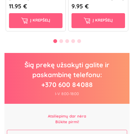
11.95 €
9.95 €
Į KREPŠELĮ
Į KREPŠELĮ
Šią prekę užsakyti galite ir
paskambinę telefonu:
+370 600 84088
I-V 8:00-18:00
Atsiliepimų dar nėra
Būkite pirmi!