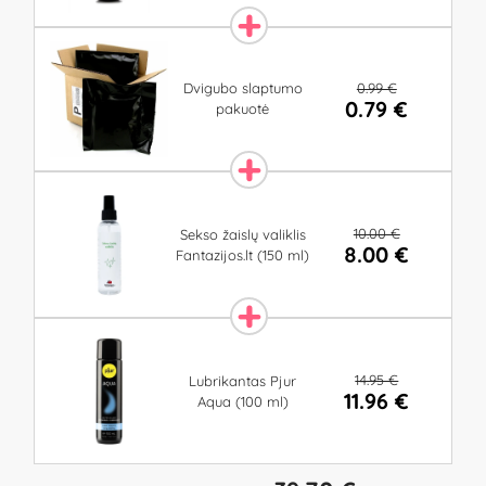
0.99 €
Dvigubo slaptumo
0.79 €
pakuotė
10.00 €
Sekso žaislų valiklis
8.00 €
Fantazijos.lt (150 ml)
14.95 €
Lubrikantas Pjur
11.96 €
Aqua (100 ml)