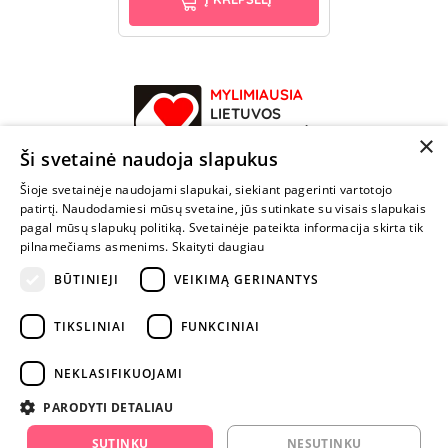
MYLIMIAUSIA
LIETUVOS
ELEKTRONINĖ
×
PARDUOTUVĖ
Ši svetainė naudoja slapukus
Šioje svetainėje naudojami slapukai, siekiant pagerinti vartotojo
NENUSTOK
patirtį. Naudodamiesi mūsų svetaine, jūs sutinkate su visais slapukais
ŽAISTI
pagal mūsų slapukų politiką. Svetainėje pateikta informacija skirta tik
pilnamečiams asmenims.
Skaityti daugiau
BŪTINIEJI
VEIKIMĄ GERINANTYS
+370 600 84088
info@fantazijos.lt
TIKSLINIAI
FUNKCINIAI
P. Lukšio g. 2, Vilnius ("Sigma" teritorija)
NEKLASIFIKUOJAMI
facebook.com/Fantazijos.lt
PARODYTI DETALIAU
instagram.com/fantazijos.lt
SUTINKU
NESUTINKU