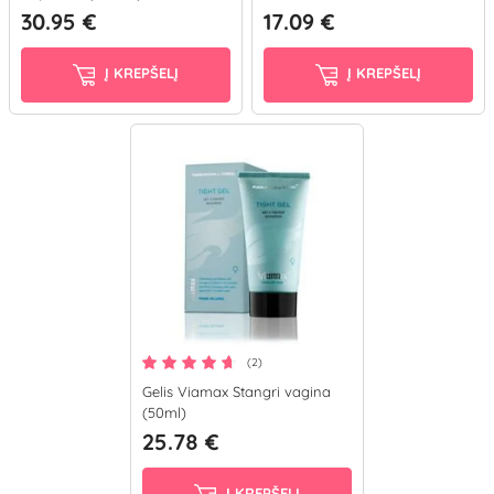
(50 ml)
30.95 €
17.09 €
Į KREPŠELĮ
Į KREPŠELĮ
(2)
Gelis Viamax Stangri vagina
(50ml)
25.78 €
Į KREPŠELĮ