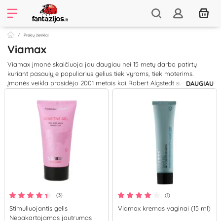
Prekių ženklai
Viamax
Viamax įmonė skaičiuoja jau daugiau nei 15 metų darbo patirtų
kuriant pasaulyje populiarius gelius tiek vyrams, tiek moterims.
Įmonės veikla prasidėjo 2001 metais kai Robert Algstedt sugalvojo,
DAUGIAU
jog mokslo proveržis gali pasitarnauti kuriant produktus intymiam
gyvenimui. Pirmasis, populiarumo sulaukęs produktas buvo Sensitive
Gel. Atradimais pagrįsta formulė greitai tapo bestseleriu, o įtaka
moterų orgazmams - neturinti lygių. Po puikios sėkmės Viamax
įkūrėjai leidosi į kelionę po Aziją, Afriką ir Lotynų Ameriką gilinti
žinias apie įpatingus augalinius ingrediantus visiems gerai žinomus
kaip afrodiziakai. Tuo metu Vakarų pasaulyje apie juos menkai buvo
žinoma ir tai tapo Viamax stiprioji pusė. Skiriant įpatingą dėmesį
detalėms, Viamax įkūrėjai sukūrė kremus, kapsules ir lubrikantus
kokybiškesniams pojūčiams, seksualinei sveikatai ir lytiniam
gyvenimui.
(3)
(1)
Stimuliuojantis gelis
Viamax kremas vaginai (15 ml)
Nepakartojamas jautrumas