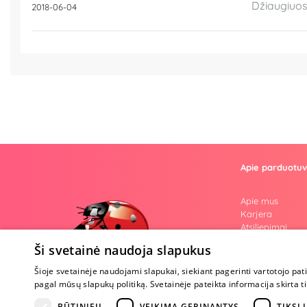
Džiaugiuosi
2018-06-04
Apie parduotu
Apie mus
Karjera
Atsiliepimai
Klausimai
Ši svetainė naudoja slapukus
Nuogos mintys
Prekiniai ženkla
Šioje svetainėje naudojami slapukai, siekiant pagerinti vartotojo pat
Parama Ukrain
pagal mūsų slapukų politiką. Svetainėje pateikta informacija skirt
Tapk ambasado
BŪTINIEJI
VEIKIMĄ GERINANTYS
TIKSLI