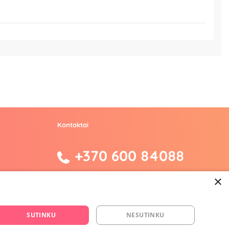
Kontaktai
+370 600 84088
×
info@fantazijos.lt
P. Lukšio g. 2, Vilnius ("Sigma" teritorija)
SUTINKU
NESUTINKU
facebook.com/Fantazijos.lt