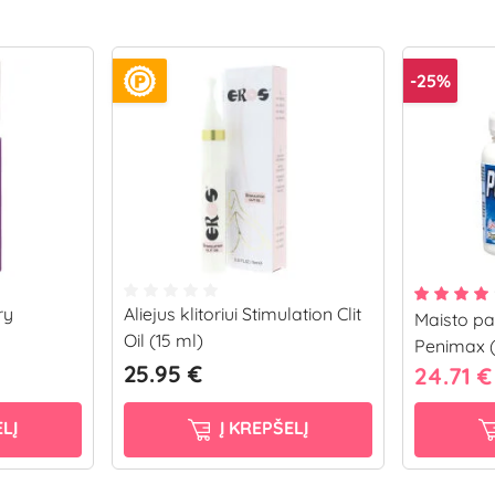
-25%
ry
Aliejus klitoriui Stimulation Clit
Maisto p
Oil (15 ml)
Penimax (
25.95 €
24.71 
LĮ
Į KREPŠELĮ