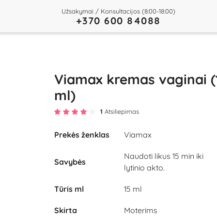
Užsakymai / Konsultacijos (8:00-18:00)
+370 600 84088
Viamax kremas vaginai (
ml)
1
Atsiliepimas
Prekės ženklas
Viamax
Naudoti likus 15 min iki
Savybės
lytinio akto.
Tūris ml
15 ml
Skirta
Moterims