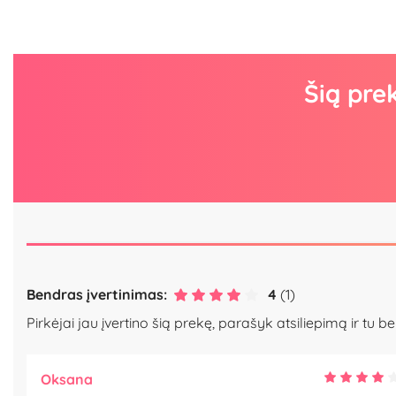
Šią pre
Bendras įvertinimas:
4
(1)
Pirkėjai jau įvertino šią prekę, parašyk atsiliepimą ir tu be
Oksana