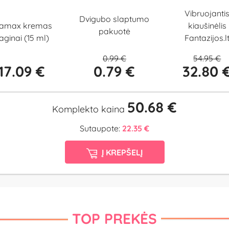
Vibruojanti
Dvigubo slaptumo
iamax kremas
kiaušinėlis
pakuotė
aginai (15 ml)
Fantazijos.l
0.99 €
54.95 €
17.09 €
0.79 €
32.80 
50.68 €
Komplekto kaina
Sutaupote:
22.35 €
Į KREPŠELĮ
TOP PREKĖS