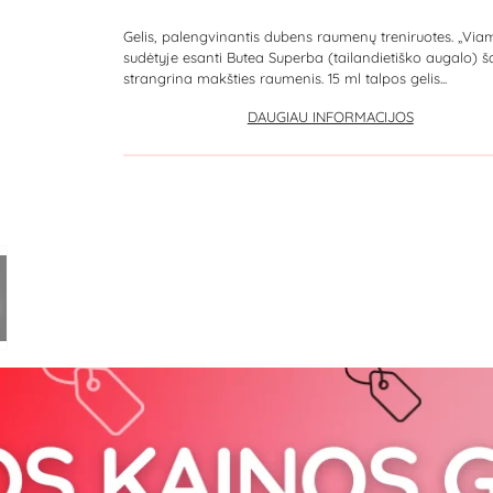
Gelis, palengvinantis dubens raumenų treniruotes. „Via
sudėtyje esanti Butea Superba (tailandietiško augalo) š
strangrina makšties raumenis. 15 ml talpos gelis...
DAUGIAU INFORMACIJOS