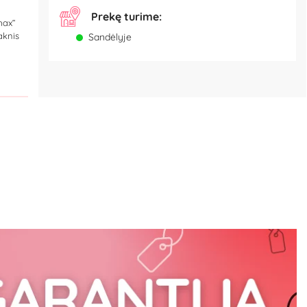
Prekę turime:
max“
aknis
Sandėlyje