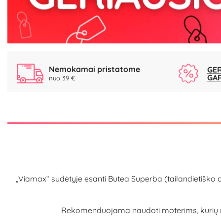
Nemokamai pristatome
GER
GA
nuo 39 €
„Viamax“ sudėtyje esanti Butea Superba (tailandietiško a
Rekomenduojama naudoti moterims, kurių ma