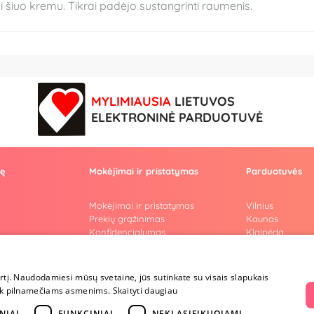
 šiuo kremu. Tikrai padėjo sustangrinti raumenis.
MYLIMIAUSIA
LIETUVOS
ELEKTRONINĖ PARDUOTUVĖ
vę
Mokėjimai ir pristatymas
Parduotuvės
Mokėjimai ir pristatymas
Vilnius
Prekių grąžinimas
Kaunas
Konfidencialumas
Klaipėda
Pirkimo taisyklės
Šiauliai
Privatumo politika
Marijampolė
i
Lojalumo programa
irtį. Naudodamiesi mūsų svetaine, jūs sutinkate su visais slapukais
ai
a tik pilnamečiams asmenims.
Skaityti daugiau
riumi
NIAI
FUNKCINIAI
NEKLASIFIKUOJAMI