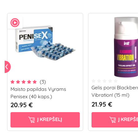
(3)
Gelis porai Blackber
Maisto papildas Vyrams
Vibration! (15 ml)
Penisex (40 kaps.)
21.95 €
20.95 €
Į KREPŠELĮ
Į KREPŠE