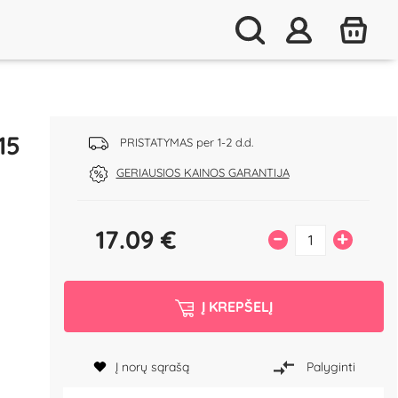
15
PRISTATYMAS per 1-2 d.d.
GERIAUSIOS KAINOS GARANTIJA
17.09
€
–
+
Į KREPŠELĮ
Į norų sąrašą
Palyginti