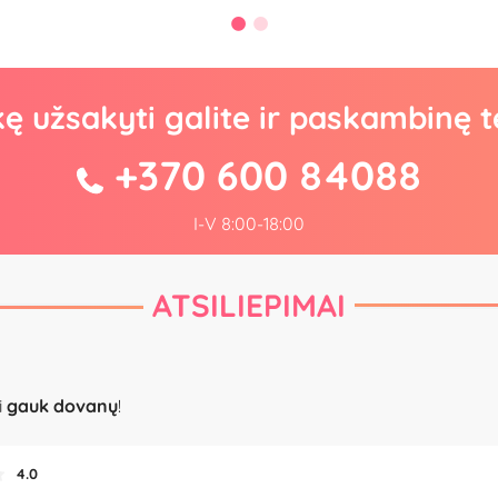
kę užsakyti galite ir paskambinę t
+370 600 84088
I-V 8:00-18:00
ATSILIEPIMAI
i
gauk dovanų
!
4.0