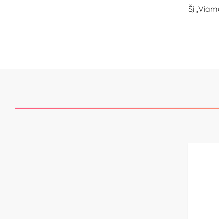
Šį
„Viama