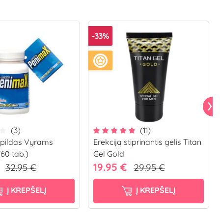
-33%
(3)
(11)
apildas Vyrams
Erekciją stiprinantis gelis Titan
60 tab.)
Gel Gold
€
19.95 €
32.95 €
29.95 €
Į KREPŠELĮ
Į KREPŠELĮ