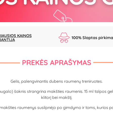
IAUSIOS KAINOS
100% Slaptas pirkim
RANTIJA
PREKĖS APRAŠYMAS
Gelis, palengvinantis dubens raumenų treniruotes.
ugalo) šaknis strangrina makšties raumenis. 15 ml talpos gel
klitorį bei makštį.
kšties raumenys susilpnėjo po gimdymo ir toms, kurios pat