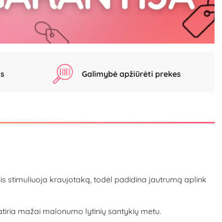
as
Galimybė apžiūrėti prekes
is stimuliuoja kraujotaką, todėl padidina jautrumą aplink
iria mažai malonumo lytinių santykių metu.