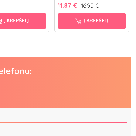
11.87 €
16.95 €
Į KREPŠELĮ
Į KREPŠELĮ
elefonu: