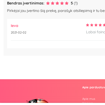
Bendras įvertinimas:
5
(1)
Pirkėjai jau įvertino šią prekę, parašyk atsiliepimą ir tu be
Ieva
Labai fain
2021-02-02
Apie parduotu
Apie mus
Karjera