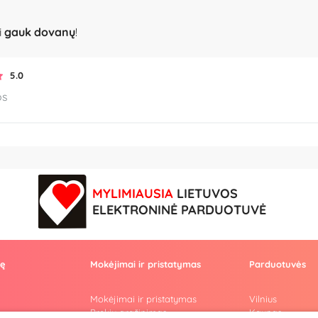
i
gauk dovanų
!
5.0
os
MYLIMIAUSIA
LIETUVOS
ELEKTRONINĖ PARDUOTUVĖ
vę
Mokėjimai ir pristatymas
Parduotuvės
Mokėjimai ir pristatymas
Vilnius
Prekių grąžinimas
Kaunas