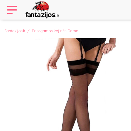
Fantazijos.lt
Prisegamos kojinės Dama