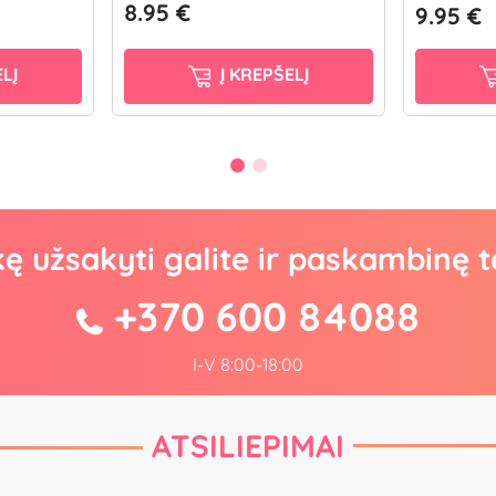
8.95 €
9.95 €
LĮ
Į KREPŠELĮ
kę užsakyti galite ir paskambinę t
+370 600 84088
I-V 8:00-18:00
ATSILIEPIMAI