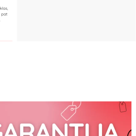
klas,
p pat
.