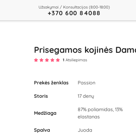
Užsakymai / Konsultacijos (8:00-18:00)
+370 600 84088
Prisegamos kojinės Dam
1
Atsiliepimas
Prekės ženklas
Passion
Storis
17 denų
87% poliamidas, 13%
Medžiaga
elastanas
Spalva
Juoda