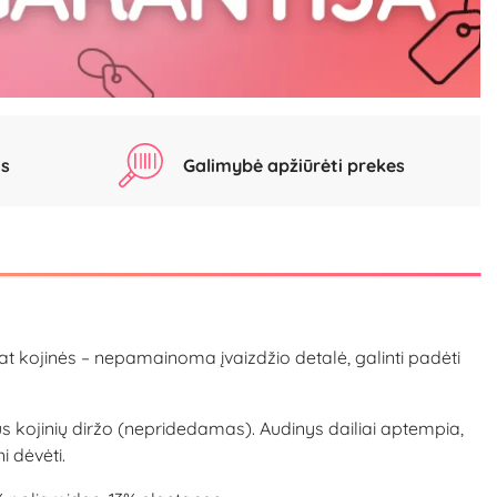
as
Galimybė apžiūrėti prekes
 pat kojinės – nepamainoma įvaizdžio detalė, galinti padėti
 kojinių diržo (nepridedamas). Audinys dailiai aptempia,
i dėvėti.