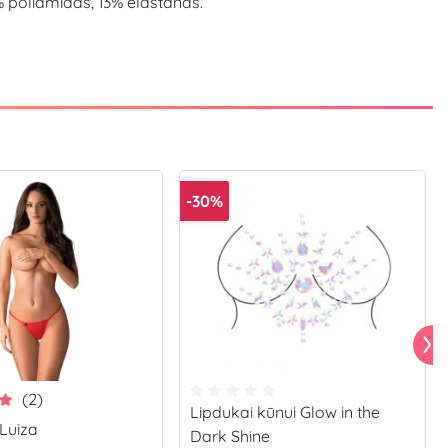
 87% poliamidas, 13% elastanas.
-30%
(2)
Lipdukai kūnui Glow in the
 Luiza
Dark Shine