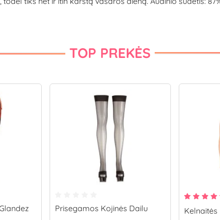
nų, todėl tiks net ir itin karštą vasaros dieną. Audinio sudėtis:
TOP PREKĖS
 Glandez
Prisegamos Kojinės Dailu
Kelnaitės