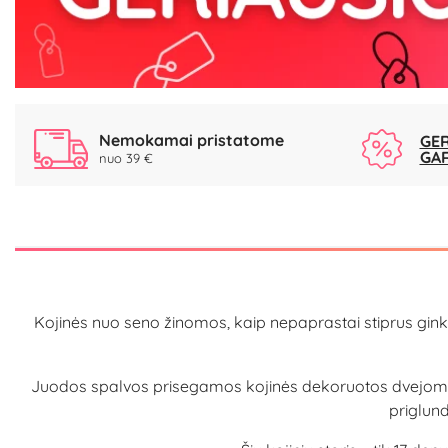
Nemokamai pristatome
GER
GA
nuo 39 €
Kojinės nuo seno žinomos, kaip nepaprastai stiprus ginklas
Juodos spalvos prisegamos kojinės dekoruotos dvejomis h
priglund