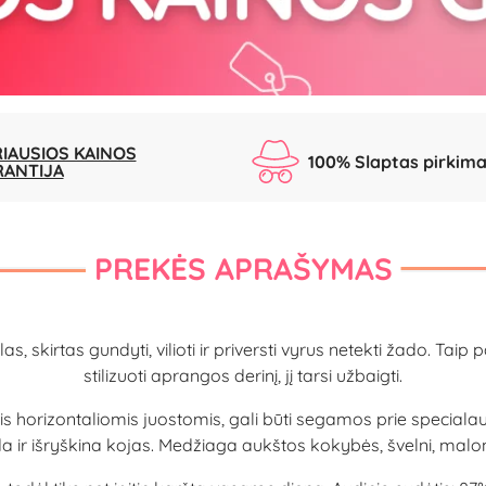
IAUSIOS KAINOS
100% Slaptas pirkim
RANTIJA
PREKĖS APRAŠYMAS
, skirtas gundyti, vilioti ir priversti vyrus netekti žado. Taip
stilizuoti aprangos derinį, jį tarsi užbaigti.
orizontaliomis juostomis, gali būti segamos prie specialaus
a ir išryškina kojas. Medžiaga aukštos kokybės, švelni, malon