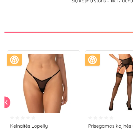
Šių kojinių storis – tik 17 de
Kelnaitės Lopelly
Prisegamos kojinės