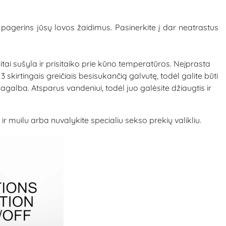
pagerins jūsų lovos žaidimus. Pasinerkite į dar neatrastus
tai sušyla ir prisitaiko prie kūno temperatūros. Neįprasta
3 skirtingais greičiais besisukančią galvutę, todėl galite būti
galba. Atsparus vandeniui, todėl juo galėsite džiaugtis ir
muilu arba nuvalykite specialiu sekso prekių valikliu.