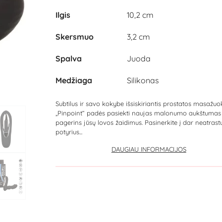
Ilgis
10,2 cm
Skersmuo
3,2 cm
Spalva
Juoda
Medžiaga
Silikonas
Subtilus ir savo kokybe išsiskiriantis prostatos masažuok
„Pinpoint“ padės pasiekti naujas malonumo aukštumas 
pagerins jūsų lovos žaidimus. Pasinerkite į dar neatrast
potyrius...
DAUGIAU INFORMACIJOS