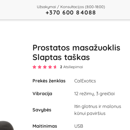
Užsakymai / Konsultacijos (8:00-18:00)
+370 600 84088
Prostatos masažuoklis
Slaptas taškas
2
Atsiliepimai
Prekės ženklas
CalExotics
Play
Vibracija
12 režimų, 3 greičiai
Video
Itin glotnus ir malonus
Savybės
kūnui paviršius
Maitinimas
USB