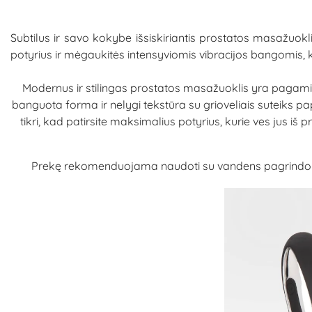
Subtilus ir savo kokybe išsiskiriantis prostatos masažuok
potyrius ir mėgaukitės intensyviomis vibracijos bangomis, k
Modernus ir stilingas prostatos masažuoklis yra pagaminta
banguota forma ir nelygi tekstūra su grioveliais suteiks papil
tikri, kad patirsite maksimalius potyrius, kurie ves jus 
Prekę rekomenduojama naudoti su vandens pagrindo lubr