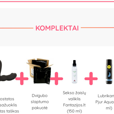
KOMPLEKTAI
Sekso žaislų
Dvigubo
Lubrikan
ostatos
valiklis
slaptumo
Pjur Aqua
ažuoklis
Fantazijos.lt
pakuotė
ml)
tas taškas
(150 ml)