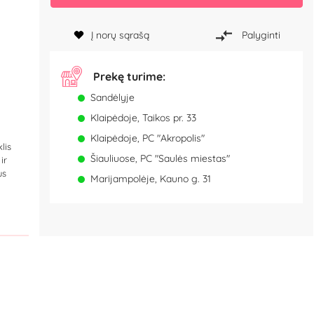
Į norų sąrašą
Palyginti
Prekę turime:
Sandėlyje
Klaipėdoje, Taikos pr. 33
Klaipėdoje, PC "Akropolis"
lis
Šiauliuose, PC "Saulės miestas"
ir
us
Marijampolėje, Kauno g. 31