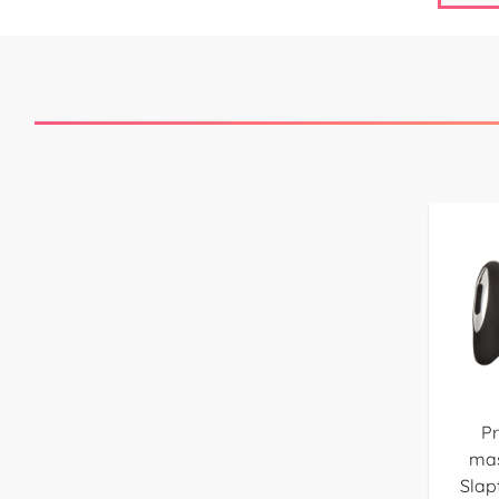
Pr
mas
Slap