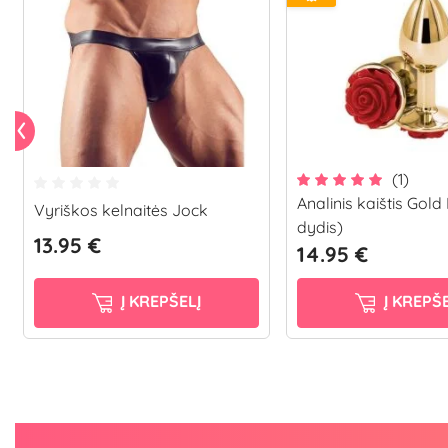
(1)
Analinis kaištis Gold
Vyriškos kelnaitės Jock
dydis)
13.95 €
14.95 €
Į KREPŠELĮ
Į KREPŠE