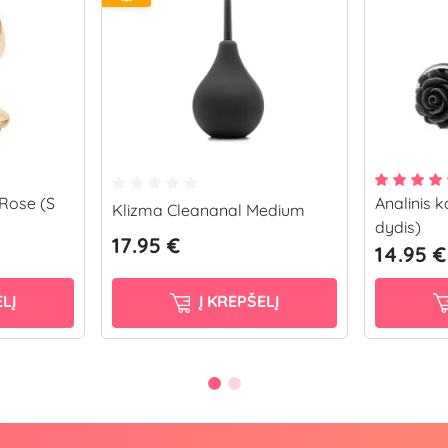
 Rose (S
Analinis k
Klizma Cleananal Medium
dydis)
17.95 €
14.95 €
LĮ
Į KREPŠELĮ