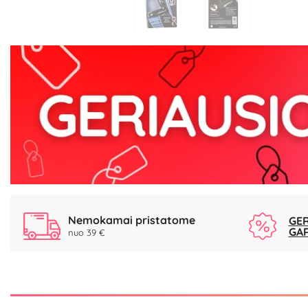
Nemokamai pristatome
GER
GA
nuo 39 €