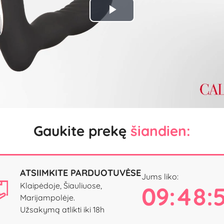
Play
Video
Gaukite prekę
šiandien:
ATSIIMKITE PARDUOTUVĖSE
Jums liko:
Klaipėdoje, Šiauliuose,
09:48:
Marijampolėje.
Užsakymą atlikti iki 18h