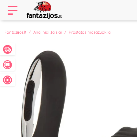
Fantazijos.lt
Analiniai žaislai
Prostatos masažuokliai