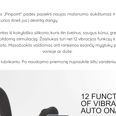
lis „Pinpoint“ padės pasiekti naujas malonumo aukštumas ir 
urios išneš jus į devintą dangų.
s iš kokybiško silikono, kuris itin švelnus, saugus kūnui, grei
domą stimuliaciją. Žaisliukas turi net 12 vibracijos funkcijų ir 
iš proto. Masažuoklis valdomas ant rankenos esančių mygtukų pa
vonioje ar duše.
ikantu. Po naudojimo priemonę nuplaukite šiltu vandeniu ir 