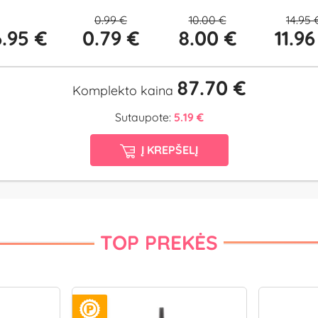
0.99 €
10.00 €
14.95 
.95 €
0.79 €
8.00 €
11.96
87.70 €
Komplekto kaina
Sutaupote:
5.19 €
Į KREPŠELĮ
TOP PREKĖS