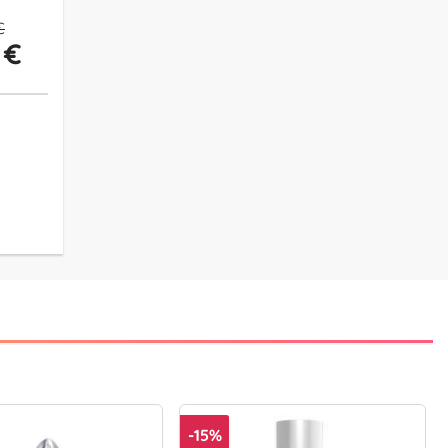
€
 €
-15%