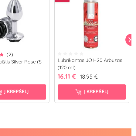
(2)
Lubrikantas JO H20 Arbūzas
aištis Silver Rose (S
(120 ml)
16.11 €
18.95 €
Į KREPŠELĮ
Į KREPŠELĮ