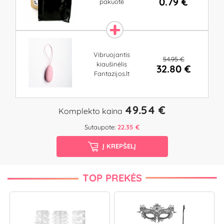
0.79 €
pakuotė
Vibruojantis
54.95 €
kiaušinėlis
32.80 €
Fantazijos.lt
49.54 €
Komplekto kaina
Sutaupote:
22.35 €
Į KREPŠELĮ
TOP PREKĖS