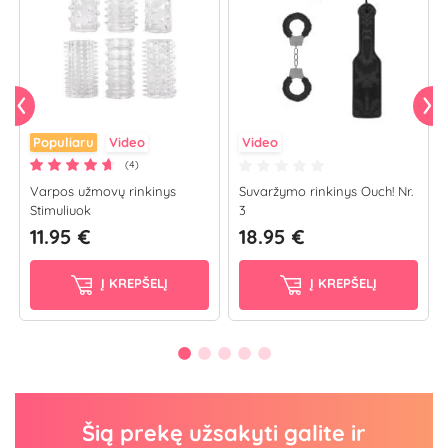
Populiaru
Video
Video
(4)
Varpos užmovų rinkinys
Suvaržymo rinkinys Ouch! Nr.
Stimuliuok
3
11.95 €
18.95 €
Į KREPŠELĮ
Į KREPŠELĮ
Šią prekę užsakyti galite ir