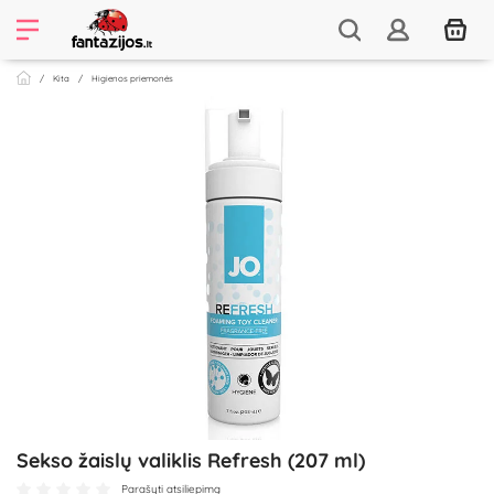
Kita
Higienos priemonės
Sekso žaislų valiklis Refresh (207 ml)
Parašyti atsiliepimą