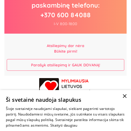
paskambinę telefonu:
+370 600 84088
I-V 8:00-18:00
Atsiliepimų dar nėra
Būkite pirmi!
Parašyk atsiliepimą ir GAUK DOVANĄ!
MYLIMIAUSIA
LIETUVOS
ELEKTRONINĖ
×
PARDUOTUVĖ
Ši svetainė naudoja slapukus
Šioje svetainėje naudojami slapukai, siekiant pagerinti vartotojo
NENUSTOK
patirtį. Naudodamiesi mūsų svetaine, jūs sutinkate su visais slapukais
ŽAISTI
pagal mūsų slapukų politiką. Svetainėje pateikta informacija skirta tik
pilnamečiams asmenims.
Skaityti daugiau