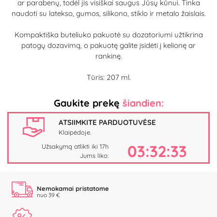
ar parabenų, todėl jis visiškai saugus Jūsų kūnui. Tinka
naudoti su latekso, gumos, silikono, stiklo ir metalo žaislais.
Kompaktiška buteliuko pakuotė su dozatoriumi užtikrina
patogų dozavimą, o pakuotę galite įsidėti į kelionę ar
rankinę.
Tūris: 207 ml.
Gaukite prekę
šiandien:
ATSIIMKITE PARDUOTUVĖSE
Klaipėdoje.
03:32:33
Užsakymą atlikti iki 17h
Jums liko:
Nemokamai pristatome
nuo 39 €