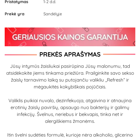
Pristatymas
1-2 d.d.
Prekė yra
Sandėlyje
PREKĖS APRAŠYMAS
Jūsų intymūs žaisliukai pasirūpina Jūsų malonumu, tad
atsidėkokite jiems tinkama priežiūra. Prailginkite savo sekso
žaislų tarnavimo laiką su putojančiu valikliu „Refresh“ ir
mėgaukitės kokybiškais pojūčiais.
Valiklis puikiai nuvalo, dezinfekuoja, atgaivina ir atnaujina
erotinių žaislų paviršių, apsaugo nuo bakterijų ir galimų
infekcijų. Švelnus, neriebus ir bekvapis, tinka net ir
alergiškiems žmonėms.
Itin švelni sudėties formulė, kurioje nėra alkoholio, glicerino