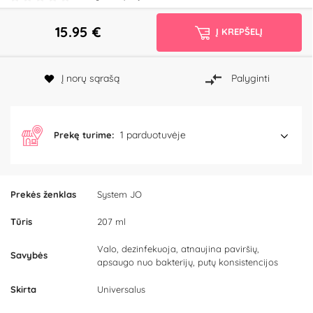
15.95
€
Į KREPŠELĮ
Į norų sąrašą
Palyginti
1 parduotuvėje
Prekę turime:
Prekės ženklas
System JO
Tūris
207 ml
Valo, dezinfekuoja, atnaujina paviršių,
Savybės
apsaugo nuo bakterijų, putų konsistencijos
Skirta
Universalus