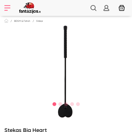
BDSM & Fetish
Stekai
Stekas Big Heart