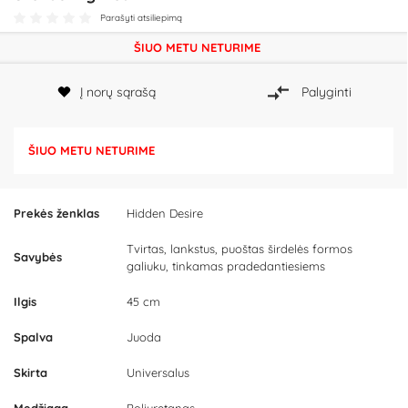
Parašyti atsiliepimą
ŠIUO METU NETURIME
Į norų sąrašą
Palyginti
ŠIUO METU NETURIME
Prekės ženklas
Hidden Desire
Tvirtas, lankstus, puoštas širdelės formos
Savybės
galiuku, tinkamas pradedantiesiems
Ilgis
45 cm
Spalva
Juoda
Skirta
Universalus