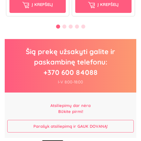
Į KREPŠELĮ
Į KREPŠELĮ
Šią prekę užsakyti galite ir
paskambinę telefonu:
+370 600 84088
I-V 8:00-18:00
Atsiliepimų dar nėra
Būkite pirmi!
Parašyk atsiliepimą ir GAUK DOVANĄ!