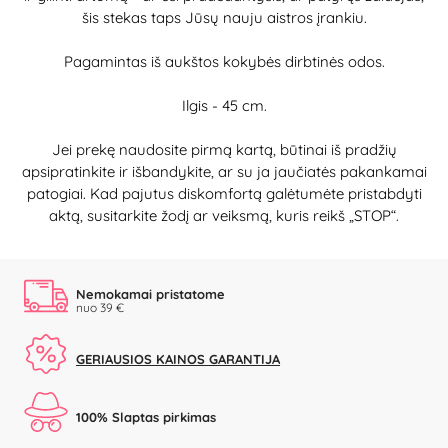
šis stekas taps Jūsų nauju aistros įrankiu.
Pagamintas iš aukštos kokybės dirbtinės odos.
Ilgis - 45 cm.
Jei prekę naudosite pirmą kartą, būtinai iš pradžių
apsipratinkite ir išbandykite, ar su ja jaučiatės pakankamai
patogiai. Kad pajutus diskomfortą galėtumėte pristabdyti
aktą, susitarkite žodį ar veiksmą, kuris reikš „STOP“.
Nemokamai pristatome
nuo 39 €
GERIAUSIOS KAINOS GARANTIJA
100% Slaptas pirkimas