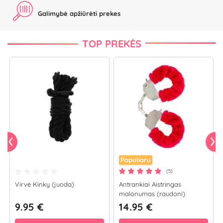
Galimybė apžiūrėti prekes
TOP PREKĖS
Populiaru
(5)
Virvė Kinky (juoda)
Antrankiai Aistringas
malonumas (raudoni)
9.95 €
14.95 €