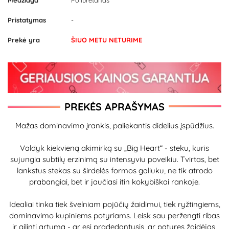
Medžiaga
Poliuretanas
Pristatymas
-
Prekė yra
ŠIUO METU NETURIME
PREKĖS APRAŠYMAS
Mažas dominavimo įrankis, paliekantis didelius įspūdžius.
Valdyk kiekvieną akimirką su „Big Heart“ - steku, kuris
sujungia subtilų erzinimą su intensyviu poveikiu. Tvirtas, bet
lankstus stekas su širdelės formos galiuku, ne tik atrodo
prabangiai, bet ir jaučiasi itin kokybiškai rankoje.
Idealiai tinka tiek švelniam pojūčių žaidimui, tiek ryžtingiems,
dominavimo kupiniems potyriams. Leisk sau peržengti ribas
ir gilinti artumą - ar esi pradedantysis, ar patyręs žaidėjas,