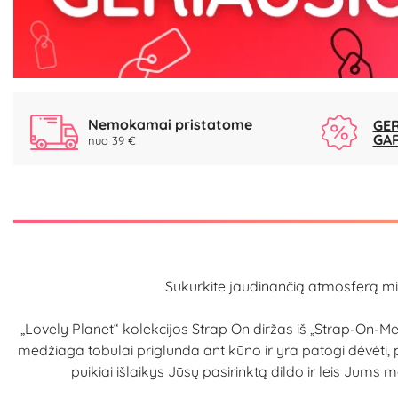
Nemokamai pristatome
GER
GA
nuo 39 €
Sukurkite jaudinančią atmosferą m
„Lovely Planet“ kolekcijos Strap On diržas iš „Strap-On-
medžiaga tobulai priglunda ant kūno ir yra patogi dėvėti, puo
puikiai išlaikys Jūsų pasirinktą dildo ir leis Jum