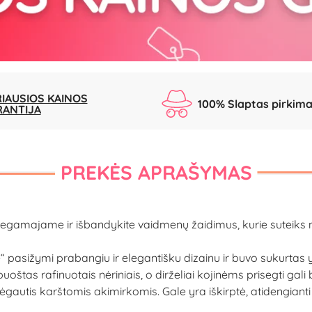
IAUSIOS KAINOS
100% Slaptas pirkim
RANTIJA
PREKĖS APRAŠYMAS
iegamajame ir išbandykite vaidmenų žaidimus, kurie suteiks
Me“ pasižymi prabangiu ir elegantišku dizainu ir buvo sukurta
štas rafinuotais nėriniais, o dirželiai kojinėms prisegti gali b
s mėgautis karštomis akimirkomis. Gale yra iškirptė, atideng