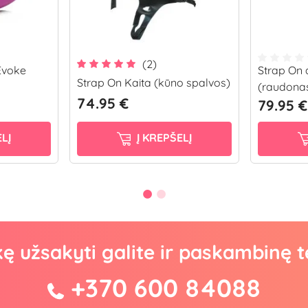
(2)
Evoke
Strap On 
Strap On Kaita (kūno spalvos)
(raudona
74.95 €
79.95 €
LĮ
Į KREPŠELĮ
kę užsakyti galite ir paskambinę t
+370 600 84088