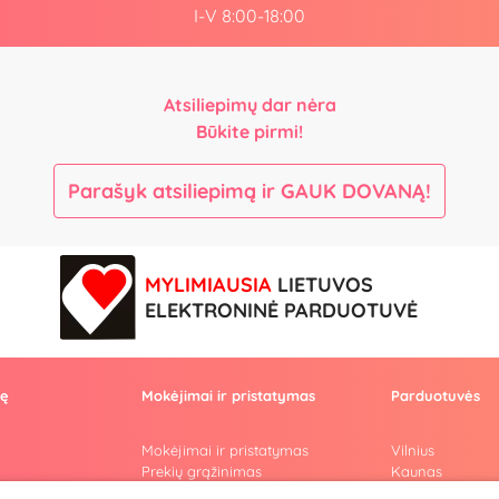
I-V 8:00-18:00
Atsiliepimų dar nėra
Būkite pirmi!
Parašyk atsiliepimą ir GAUK DOVANĄ!
MYLIMIAUSIA
LIETUVOS
ELEKTRONINĖ PARDUOTUVĖ
vę
Mokėjimai ir pristatymas
Parduotuvės
Mokėjimai ir pristatymas
Vilnius
Prekių grąžinimas
Kaunas
Konfidencialumas
Klaipėda