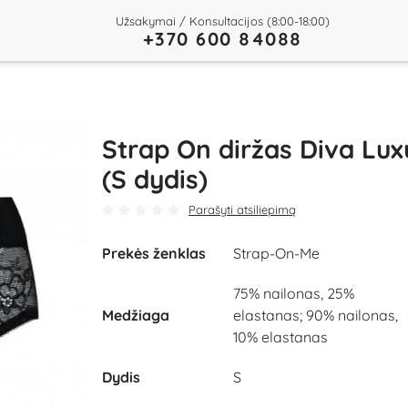
Užsakymai / Konsultacijos (8:00-18:00)
+370 600 84088
Strap On diržas Diva Lux
(S dydis)
Parašyti atsiliepimą
Prekės ženklas
Strap-On-Me
75% nailonas, 25%
Medžiaga
elastanas; 90% nailonas,
10% elastanas
Dydis
S