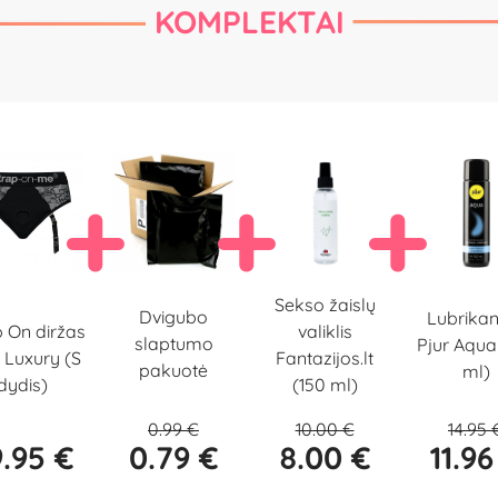
KOMPLEKTAI
Sekso žaislų
Dvigubo
Lubrikan
p On diržas
valiklis
slaptumo
Pjur Aqua
 Luxury (S
Fantazijos.lt
pakuotė
ml)
dydis)
(150 ml)
0.99 €
10.00 €
14.95 
.95 €
0.79 €
8.00 €
11.96