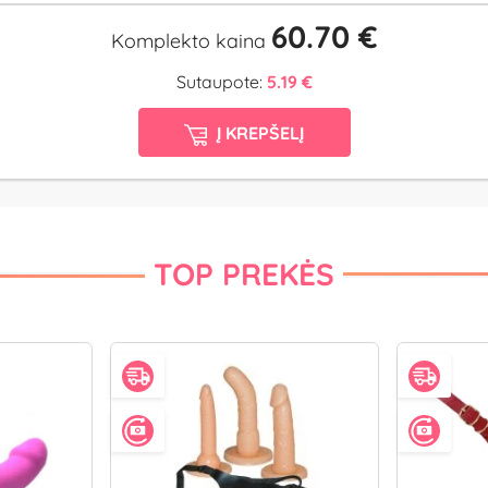
60.70 €
Komplekto kaina
Sutaupote:
5.19 €
Į KREPŠELĮ
TOP PREKĖS