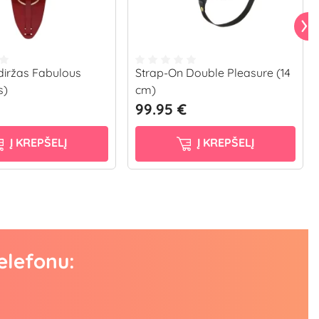
diržas Fabulous
Strap-On Double Pleasure (14
s)
cm)
99.95 €
Į KREPŠELĮ
Į KREPŠELĮ
elefonu: