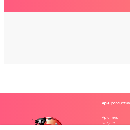
Apie parduotu
Apie mus
Karjera
Atsiliepimai