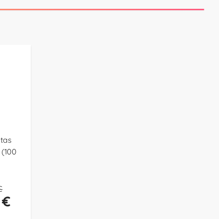
tas
 (100
€
 €