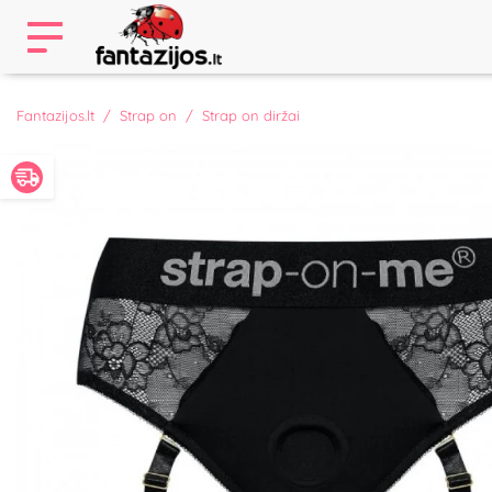
Fantazijos.lt
Strap on
Strap on diržai