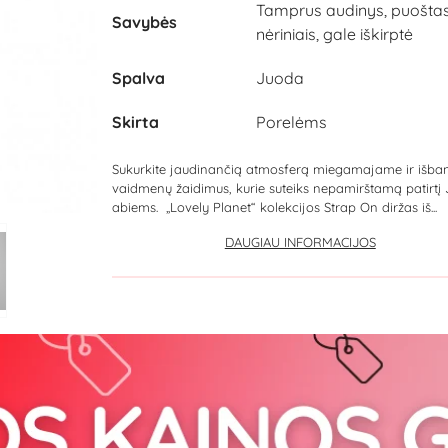
Tamprus audinys, puošta
Savybės
nėriniais, gale iškirptė
Spalva
Juoda
Skirta
Porelėms
Sukurkite jaudinančią atmosferą miegamajame ir išba
vaidmenų žaidimus, kurie suteiks nepamirštamą patirtį
abiems. „Lovely Planet“ kolekcijos Strap On diržas iš...
DAUGIAU INFORMACIJOS