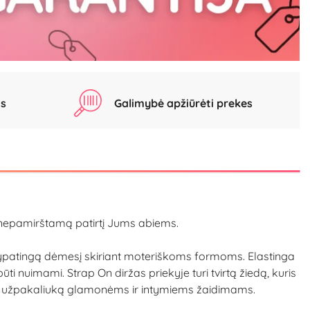
as
Galimybė apžiūrėti prekes
 nepamirštamą patirtį Jums abiems.
s ypatingą dėmesį skiriant moteriškoms formoms. Elastinga
ūti nuimami. Strap On diržas priekyje turi tvirtą žiedą, kuris
ianti užpakaliuką glamonėms ir intymiems žaidimams.