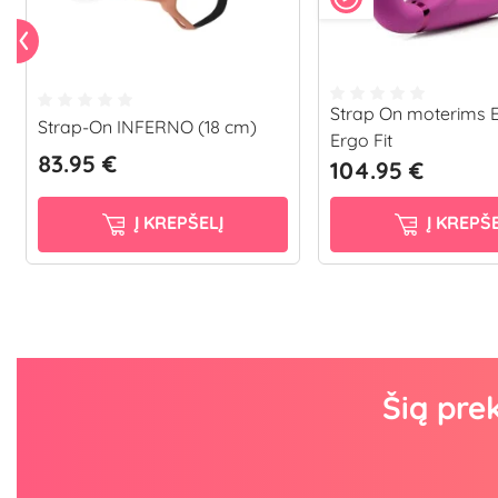
Strap On moterims 
Strap-On INFERNO (18 cm)
Ergo Fit
83.95 €
104.95 €
Į KREPŠELĮ
Į KREPŠE
Šią pre