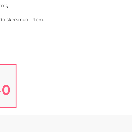
ormą.
edo skersmuo - 4 cm.
39