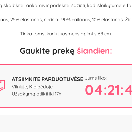
ą skalbkite rankomis ir padėkite išdžiūti, kad išlaikytumėte f
nas, 25% elastanas, nėriniai: 90% nailonas, 10% elastanas. Ži
Tinka toms, kurių juosmens apimtis 68 cm.
Gaukite prekę
šiandien:
Jums liko:
ATSIIMKITE PARDUOTUVĖSE
04:21:
Vilniuje, Klaipėdoje.
Užsakymą atlikti iki 17h