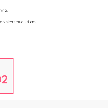
ormą.
iedo skersmuo - 4 cm.
01