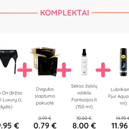
KOMPLEKTAI
Sekso žaislų
Dvigubo
Lubrikan
p On diržas
valiklis
slaptumo
Pjur Aqua
l Luxury (L
Fantazijos.lt
pakuotė
ml)
dydis)
(150 ml)
0.99 €
10.00 €
14.95 
.95 €
0.79 €
8.00 €
11.96