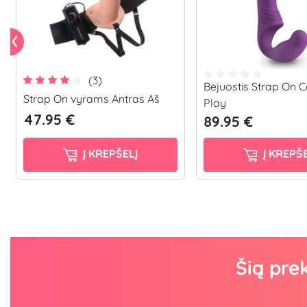
(3)
Bejuostis Strap On 
Strap On vyrams Antras Aš
Play
47.95 €
89.95 €
Į KREPŠELĮ
Į KREPŠE
Šią pre