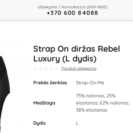
Užsakymai / Konsultacijos (8:00-18:00)
+370 600 84088
Strap On diržas Rebel
Luxury (L dydis)
Parašyti atsiliepimą
Prekės ženklas
Strap-On-Me
75% nailonas, 25%
Medžiaga
elastanas; 62% nailonas,
38% elastanas
Dydis
L