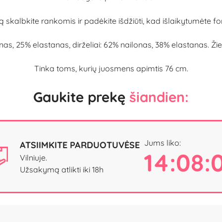
ą skalbkite rankomis ir padėkite išdžiūti, kad išlaikytumėte f
as, 25% elastanas, dirželiai: 62% nailonas, 38% elastanas. Ž
Tinka toms, kurių juosmens apimtis 76 cm.
Gaukite prekę
šiandien:
Jums liko:
ATSIIMKITE PARDUOTUVĖSE
14:08:
Vilniuje.
Užsakymą atlikti iki 18h