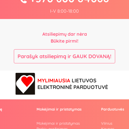
I-V 8:00-18:00
Atsiliepimų dar nėra
Būkite pirmi!
Parašyk atsiliepimą ir GAUK DOVANĄ!
MYLIMIAUSIA
LIETUVOS
ELEKTRONINĖ PARDUOTUVĖ
vę
Mokėjimai ir pristatymas
Parduotuvės
Mokėjimai ir pristatymas
Vilnius
Prekių grąžinimas
Kaunas