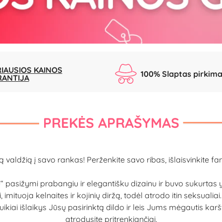
IAUSIOS KAINOS
100% Slaptas pirkim
RANTIJA
PREKĖS APRAŠYMAS
ą valdžią į savo rankas! Perženkite savo ribas, išlaisvinkite fa
Me“ pasižymi prabangiu ir elegantišku dizainu ir buvo sukurta
ituoja kelnaites ir kojinių diržą, todėl atrodo itin seksualiai. 
puikiai išlaikys Jūsų pasirinktą dildo ir leis Jums mėgautis kar
atrodysite pritrenkiančiai.