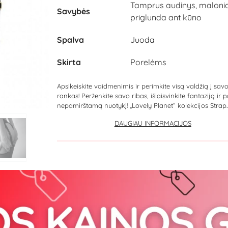
Tamprus audinys, malonia
Savybės
priglunda ant kūno
Spalva
Juoda
Skirta
Porelėms
Apsikeiskite vaidmenimis ir perimkite visą valdžią į sav
rankas! Perženkite savo ribas, išlaisvinkite fantaziją ir pa
nepamirštamą nuotykį! „Lovely Planet“ kolekcijos Strap..
DAUGIAU INFORMACIJOS