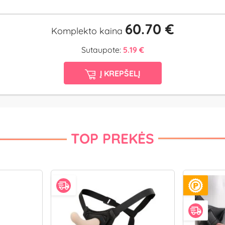
60.70 €
Komplekto kaina
Sutaupote:
5.19 €
Į KREPŠELĮ
TOP PREKĖS