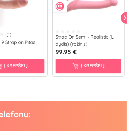
(1)
Strap On Semi - Realistic (L
 9 Strap on Pitas
dydis) (rožinis)
99.95 €
Į KREPŠELĮ
Į KREPŠELĮ
elefonu: