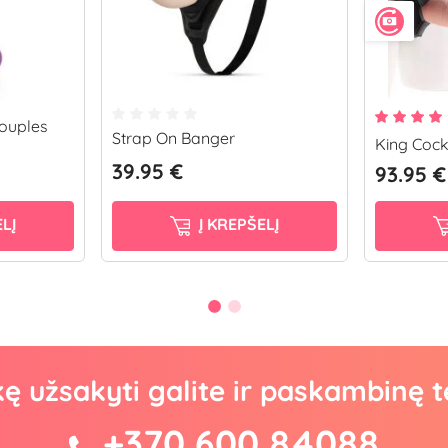
Couples
Strap On Banger
King Cock
39.95 €
93.95 €
LĮ
Į KREPŠELĮ
kę užsakyti galite ir paskambinę t
+370 600 84088