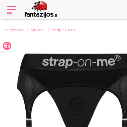
Fantazijos.lt
Strap on
Strap on diržai