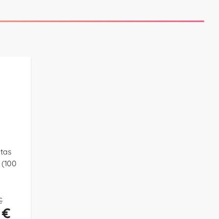
tas
 (100
€
 €