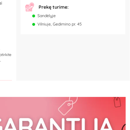
i
Prekę turime:
Sandėlyje
Vilniuje, Gedimino pr. 45
o
tirkite
.