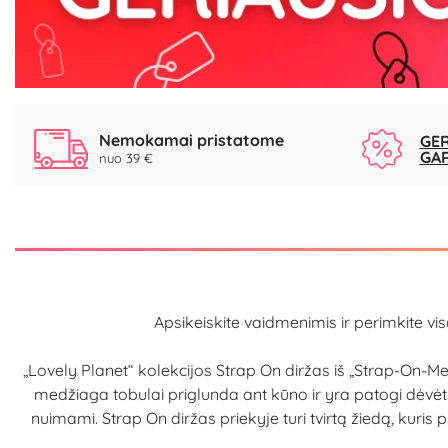
Nemokamai pristatome
GER
GA
nuo 39 €
Apsikeiskite vaidmenimis ir perimkite vis
„Lovely Planet“ kolekcijos Strap On diržas iš „Strap-On-
medžiaga tobulai priglunda ant kūno ir yra patogi dėvėti, im
nuimami. Strap On diržas priekyje turi tvirtą žiedą, kuris 