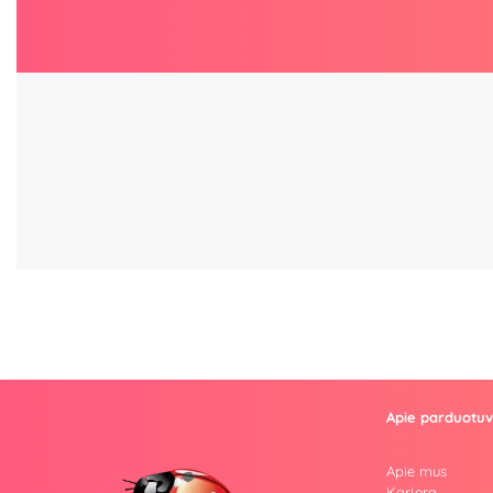
Apie parduotu
Apie mus
Karjera