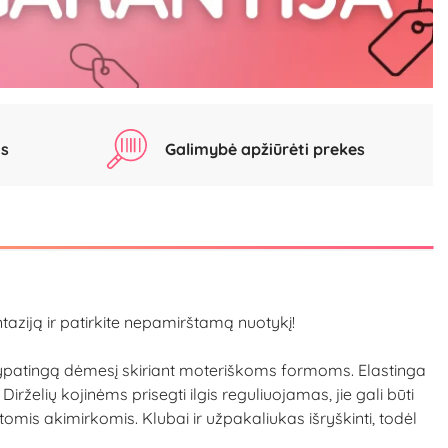
as
Galimybė apžiūrėti prekes
ntaziją ir patirkite nepamirštamą nuotykį!
s ypatingą dėmesį skiriant moteriškoms formoms. Elastinga
Dirželių kojinėms prisegti ilgis reguliuojamas, jie gali būti
štomis akimirkomis. Klubai ir užpakaliukas išryškinti, todėl