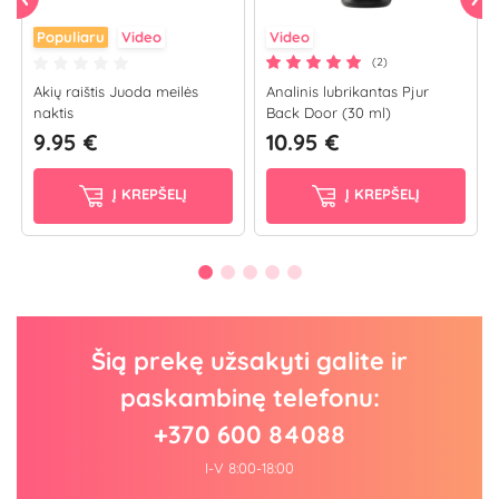
Populiaru
Video
Video
(2)
Akių raištis Juoda meilės
Analinis lubrikantas Pjur
naktis
Back Door (30 ml)
9.95 €
10.95 €
Į KREPŠELĮ
Į KREPŠELĮ
Šią prekę užsakyti galite ir
paskambinę telefonu:
+370 600 84088
I-V 8:00-18:00