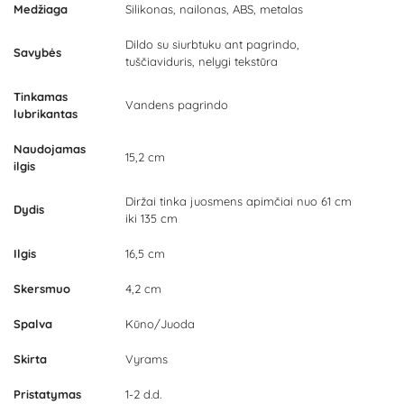
Medžiaga
Silikonas, nailonas, ABS, metalas
Dildo su siurbtuku ant pagrindo,
Savybės
tuščiaviduris, nelygi tekstūra
Tinkamas
Vandens pagrindo
lubrikantas
Naudojamas
15,2 cm
ilgis
Diržai tinka juosmens apimčiai nuo 61 cm
Dydis
iki 135 cm
Ilgis
16,5 cm
Skersmuo
4,2 cm
Spalva
Kūno/Juoda
Skirta
Vyrams
Pristatymas
1-2 d.d.