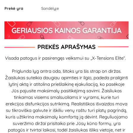
Prekė yra
Sandėlyje
PREKĖS APRAŠYMAS
Visada patogus ir pasirengęs veiksmui su „X-Tensions Elite“.
Priglunda lyg antra oda, šitoks yra šis strap on diržas.
Žaisliukas suteikia daugiau apimties ir ilgio, padeda prailginti
lytinį aktą ir atitolina priešlaikinę ejakuliaciją, ko pasėkoje
Jūs pajusite maksimalų pasitikėjimą savimi. Žaisliukas
tinkamas visiems smalsuoliams ir vyrams, kurie turi
erekcijos disfunkcijos sutrikimą. Realistiškos išvaizdos mova
su tikroviška galvute ir iškiliu venų raštu turi platų pagrindą,
kuris užtikrina maksimalų komfortą ją dėvint. Reguliuojamo
suveržimo diržai prisitaiko prie Jūsų kūno formų, yra
patogūs ir tvirtai laikosi, todėl žaisliukas išliks vietoje, net ir