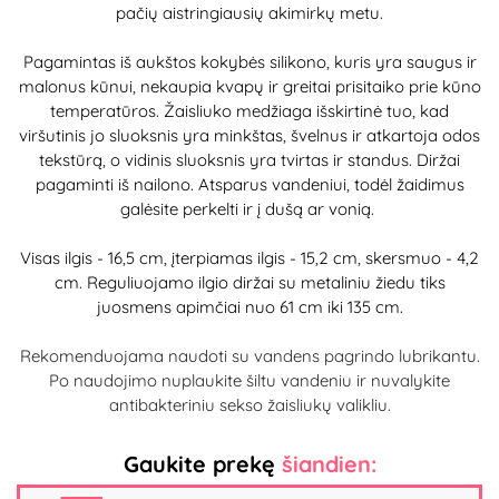
pačių aistringiausių akimirkų metu.
Pagamintas iš aukštos kokybės silikono, kuris yra saugus ir
malonus kūnui, nekaupia kvapų ir greitai prisitaiko prie kūno
temperatūros. Žaisliuko medžiaga išskirtinė tuo, kad
viršutinis jo sluoksnis yra minkštas, švelnus ir atkartoja odos
tekstūrą, o vidinis sluoksnis yra tvirtas ir standus. Diržai
pagaminti iš nailono. Atsparus vandeniui, todėl žaidimus
galėsite perkelti ir į dušą ar vonią.
Visas ilgis - 16,5 cm, įterpiamas ilgis - 15,2 cm, skersmuo - 4,2
cm. Reguliuojamo ilgio diržai su metaliniu žiedu tiks
juosmens apimčiai nuo 61 cm iki 135 cm.
Rekomenduojama naudoti su vandens pagrindo lubrikantu.
Po naudojimo nuplaukite šiltu vandeniu ir nuvalykite
antibakteriniu sekso žaisliukų valikliu.
Gaukite prekę
šiandien: