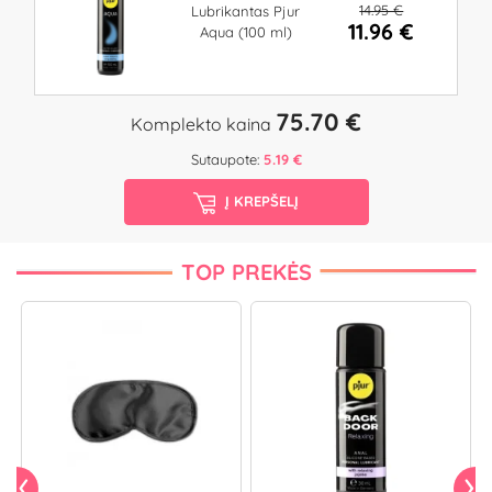
14.95 €
Lubrikantas Pjur
11.96 €
Aqua (100 ml)
75.70 €
Komplekto kaina
Sutaupote:
5.19 €
Į KREPŠELĮ
TOP PREKĖS