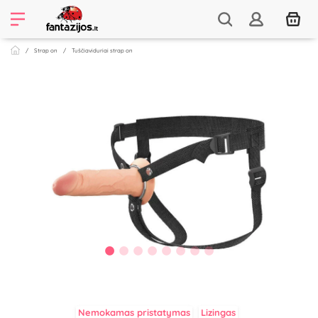
Strap on
Tuščiaviduriai strap on
Nemokamas pristatymas
Lizingas