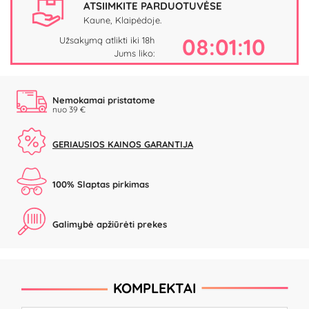
ATSIIMKITE PARDUOTUVĖSE
Kaune, Klaipėdoje.
08:01:10
Užsakymą atlikti iki 18h
Jums liko:
Nemokamai pristatome
nuo 39 €
GERIAUSIOS KAINOS GARANTIJA
100% Slaptas pirkimas
Galimybė apžiūrėti prekes
KOMPLEKTAI