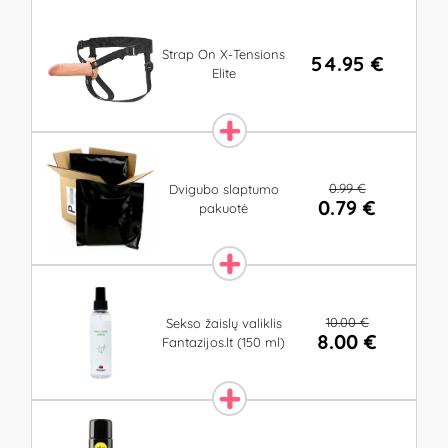
Strap On X-Tensions
54.95 €
Elite
0.99 €
Dvigubo slaptumo
0.79 €
pakuotė
10.00 €
Sekso žaislų valiklis
8.00 €
Fantazijos.lt (150 ml)