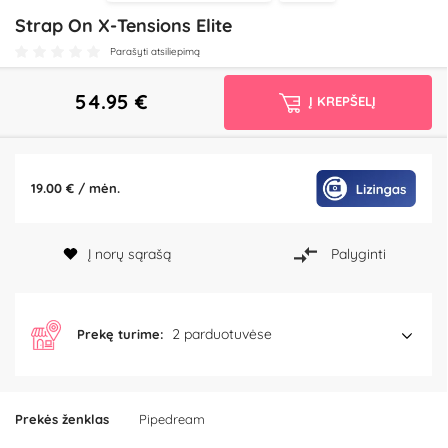
Strap On X-Tensions Elite
Parašyti atsiliepimą
54.95
€
Į KREPŠELĮ
19.00 € / mėn.
Į norų sąrašą
Palyginti
2 parduotuvėse
Prekę turime:
Prekės ženklas
Pipedream