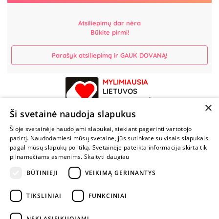
Atsiliepimų dar nėra
Būkite pirmi!
Parašyk atsiliepimą ir GAUK DOVANĄ!
MYLIMIAUSIA
LIETUVOS
ELEKTRONINĖ
×
PARDUOTUVĖ
Ši svetainė naudoja slapukus
Šioje svetainėje naudojami slapukai, siekiant pagerinti vartotojo
NENUSTOK
patirtį. Naudodamiesi mūsų svetaine, jūs sutinkate su visais slapukais
ŽAISTI
pagal mūsų slapukų politiką. Svetainėje pateikta informacija skirta tik
pilnamečiams asmenims.
Skaityti daugiau
+370 600 84088
BŪTINIEJI
VEIKIMĄ GERINANTYS
info@fantazijos.lt
TIKSLINIAI
FUNKCINIAI
P. Lukšio g. 2, Vilnius ("Sigma" teritorija)
NEKLASIFIKUOJAMI