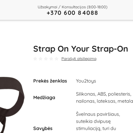
Užsakymai / Konsultacijos (8:00-18:00)
+370 600 84088
Strap On Your Strap-On
Parašyti atsiliepimą
Prekės ženklas
You2toys
Silikonas, ABS, poliesteris,
Medžiaga
nailonas, lateksas, metal
Švelnaus paviršiaus,
suteikia dvipusę
Savybės
stimuliaciją, turi du