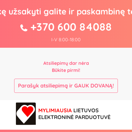
kę užsakyti galite ir paskambinę t
+370 600 84088
I-V 8:00-18:00
Atsiliepimų dar nėra
Būkite pirmi!
Parašyk atsiliepimą ir GAUK DOVANĄ!
MYLIMIAUSIA
LIETUVOS
ELEKTRONINĖ PARDUOTUVĖ