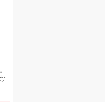
u.
žas,
nio