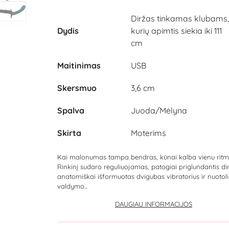
Diržas tinkamas klubams,
Dydis
kurių apimtis siekia iki 111
cm
Maitinimas
USB
Skersmuo
3,6 cm
Spalva
Juoda/Mėlyna
Skirta
Moterims
Kai malonumas tampa bendras, kūnai kalba vienu ritm
Rinkinį sudaro reguliuojamas, patogiai priglundantis dir
anatomiškai išformuotas dvigubas vibratorius ir nuotoli
valdymo...
DAUGIAU INFORMACIJOS