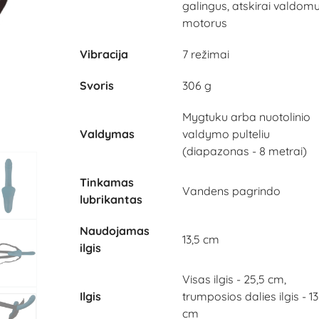
galingus, atskirai valdom
motorus
Vibracija
7 režimai
Svoris
306 g
Mygtuku arba nuotolinio
Valdymas
valdymo pulteliu
(diapazonas - 8 metrai)
Tinkamas
Vandens pagrindo
lubrikantas
Naudojamas
13,5 cm
ilgis
Visas ilgis - 25,5 cm,
Ilgis
trumposios dalies ilgis - 13
cm