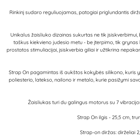
Rinkinį sudaro reguliuojamas, patogiai priglundantis dirža
Unikalus žaisliuko dizainas sukurtas ne tik įsiskverbimui, 
taškus kiekvieno judesio metu - be įterpimo, tik grynas k
prostatos stimuliacijai, įsiskverbia giliai ir užtikrina nepa
Strap On pagamintas iš aukštos kokybės silikono, kuris y
poliesterio, latekso, nailono ir metalo, kurie pasižymi sa
Žaisliukas turi du galingus motorus su 7 vibraci
Strap On ilgis - 25,5 cm, tr
Strap-on diržas: dirželiai 