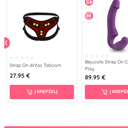
Bejuostis Strap On 
Strap On diržas Taboom
Play
27.95 €
89.95 €
Į KREPŠELĮ
Į KREPŠE