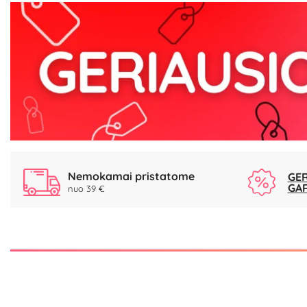
Nemokamai pristatome
GER
GA
nuo 39 €