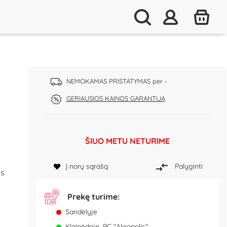
NEMOKAMAS PRISTATYMAS per -
GERIAUSIOS KAINOS GARANTIJA
ŠIUO METU NETURIME
Į norų sąrašą
Palyginti
as
Prekę turime:
Sandėlyje
Klaipėdoje, PC "Akropolis"