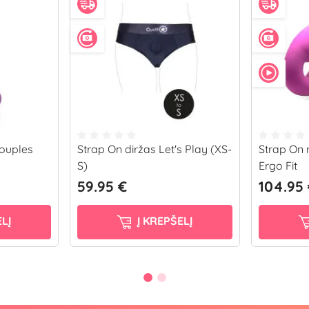
Couples
Strap On diržas Let's Play (XS-
Strap On
S)
Ergo Fit
59.95 €
104.95
LĮ
Į KREPŠELĮ