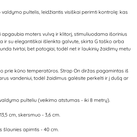
aldymo pultelis, leidžiantis visiškai perimti kontrolę: kas
ai apgaubia moters vulvą ir klitorį, stimuliuodama išorinius
a ir su elegantiškai išlenkta galvute, skirta G taško arba
unda tvirtai, bet patogiai, todėl net ir laukinių žaidimų metu
iko prie kūno temperatūros. Strap On diržas pagamintas iš
us vandeniui, todėl žaidimus galėsite perkelti ir į dušą ar
aldymo pulteliu (veikimo atstumas - iki 8 metrų).
- 13,5 cm, skersmuo - 3,6 cm.
os šlaunies apimtis - 40 cm.