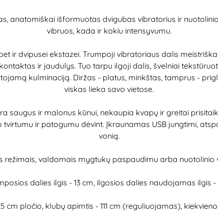
s, anatomiškai išformuotas dvigubas vibratorius ir nuotolinio v
vibruos, kada ir kokiu intensyvumu.
bet ir dvipusei ekstazei. Trumpoji vibratoriaus dalis meistrišk
ontaktas ir jaudulys. Tuo tarpu ilgoji dalis, švelniai tekstūruot
kartojamą kulminaciją. Diržas - platus, minkštas, tamprus - prigl
viskas lieka savo vietose.
ra saugus ir malonus kūnui, nekaupia kvapų ir greitai prisita
vo tvirtumu ir patogumu dėvint. Įkraunamas USB jungtimi, atspar
vonią.
jos režimais, valdomais mygtukų paspaudimu arba nuotolinio v
umposios dalies ilgis - 13 cm, ilgosios dalies naudojamas ilgis 
2,5 cm pločio, klubų apimtis - 111 cm (reguliuojamas), kiekvien