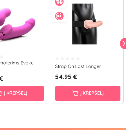
 moterims Evoke
Strap On Last Longer
54.95 €
 €
Į KREPŠELĮ
Į KREPŠELĮ