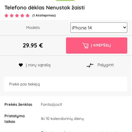
Telefono dėklas Nenustok žaisti
(1 Atsiliepimas)
Modelis
29.95
€
Į KREPŠELĮ
Į norų sąrašą
Palyginti
Prekė pas tiekėją
Prekės ženklas
Fantazijos.lt
Pristatymo
Iki 10 kalendorinių dienų
laikas