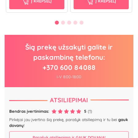
Į KREPŠELĮ
Į KREPŠELĮ
Šią prekę užsakyti galite ir
paskambinę telefonu:
+370 600 84088
I-V 8:00-18:00
ATSILIEPIMAI
Bendras įvertinimas:
5
(1)
Pirkėjai jau įvertino šią prekę, parašyk atsiliepimą ir tu bei
gauk
dovanų
!
Parašyk atsiliepimą ir GAUK DOVANĄ!