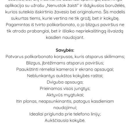
aplikacija su užrašu „Nenustok žaisti“ ir išdykusios boružėlės,
kurios suteikia išskirtinio žavesio bei originalumo. Šis modelis
sukurtas tiems, kurie vertina ne tik grožį, bet ir kokybę.
Pagamintas iš tvirto polikarbonato, o jo blizgus paviršius ne
tik atrodo prabangiai, bet ir išlaiko nepriekaištingą išvaizdą
kasdien naudojant.
Savybės:
Patvarus polikarbonato korpusas, kuris atsparus skilimams;
Blizgus, įbrėžimams atsparus paviršius;
Paaukštinti rėmeliai kameros ir ekrano apsaugai;
Neblunkantys aukštos kokybės raštai;
Dviguba apsauga;
Prieinamos visos jungtys;
Aktyvūs mygtukai;
Itin plonas, neapsunkinantis, patogus kasdieniam
naudojimui;
Idealiai priglunda prie telefono linijų;
Aukščiausia kokybė.