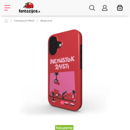
Fantazijos.lt Merch
Aksesuarai
Naujiena