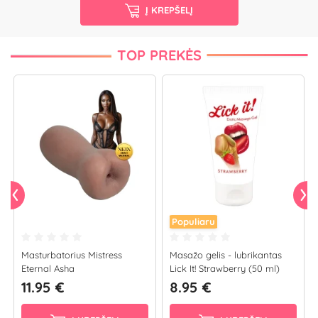
Į KREPŠELĮ
TOP PREKĖS
Populiaru
Masturbatorius Mistress
Masažo gelis - lubrikantas
Eternal Asha
Lick It! Strawberry (50 ml)
11.95 €
8.95 €