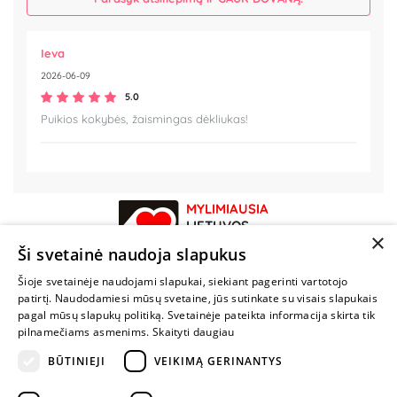
Ieva
2026-06-09
5.0
Puikios kokybės, žaismingas dėkliukas!
MYLIMIAUSIA
LIETUVOS
×
ELEKTRONINĖ
Ši svetainė naudoja slapukus
PARDUOTUVĖ
Šioje svetainėje naudojami slapukai, siekiant pagerinti vartotojo
patirtį. Naudodamiesi mūsų svetaine, jūs sutinkate su visais slapukais
NENUSTOK
pagal mūsų slapukų politiką. Svetainėje pateikta informacija skirta tik
ŽAISTI
pilnamečiams asmenims.
Skaityti daugiau
BŪTINIEJI
VEIKIMĄ GERINANTYS
+370 600 84088