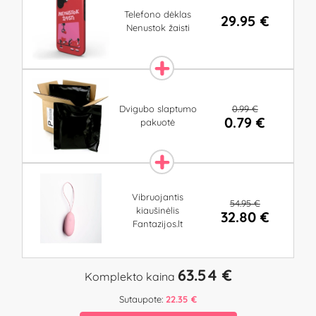
Telefono dėklas
29.95 €
Nenustok žaisti
0.99 €
Dvigubo slaptumo
0.79 €
pakuotė
Vibruojantis
54.95 €
kiaušinėlis
32.80 €
Fantazijos.lt
63.54 €
Komplekto kaina
Sutaupote:
22.35 €