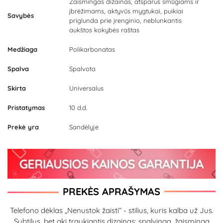
Žaismingas dizainas, atsparus smūgiams ir
įbrėžimams, aktyvūs mygtukai, puikiai
Savybės
priglunda prie įrenginio, neblunkantis
aukštos kokybės raštas
Medžiaga
Polikarbonatas
Spalva
Spalvota
Skirta
Universalus
Pristatymas
10 d.d.
Prekė yra
Sandėlyje
PREKĖS APRAŠYMAS
Telefono dėklas „Nenustok žaisti“ - stilius, kuris kalba už Jus.
Subtilus, bet akį traukiantis dizainas: spalvinga, žaisminga