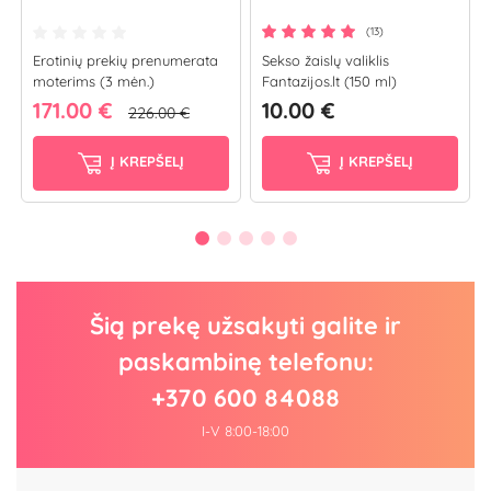
(13)
Erotinių prekių prenumerata
Sekso žaislų valiklis
moterims (3 mėn.)
Fantazijos.lt (150 ml)
171.00 €
10.00 €
226.00 €
Į KREPŠELĮ
Į KREPŠELĮ
Šią prekę užsakyti galite ir
paskambinę telefonu:
+370 600 84088
I-V 8:00-18:00