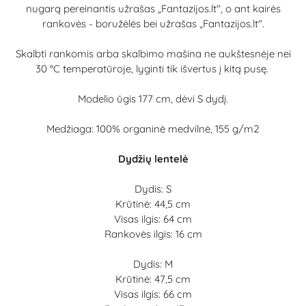
nugarą pereinantis užrašas „Fantazijos.lt", o ant kairės
rankovės - boružėlės bei užrašas „Fantazijos.lt".
Skalbti rankomis arba skalbimo mašina ne aukštesnėje nei
30 °C temperatūroje, lyginti tik išvertus į kitą pusę.
Modelio ūgis 177 cm, dėvi S dydį.
Medžiaga: 100% organinė medvilnė, 155 g/m2
Dydžių lentelė
Dydis: S
Krūtinė: 44,5 cm
Visas ilgis: 64 cm
Rankovės ilgis: 16 cm
Dydis: M
Krūtinė: 47,5 cm
Visas ilgis: 66 cm