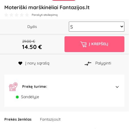
​Moteriški marškinėliai Fantazijos.lt
Parašyti atsiliepimą
Dydis
29.00 €
Į KREPŠELĮ
14.50
€
Į norų sąrašą
Palyginti
Prekę turime:
Sandėlyje
Prekės ženklas
Fantazijos.lt