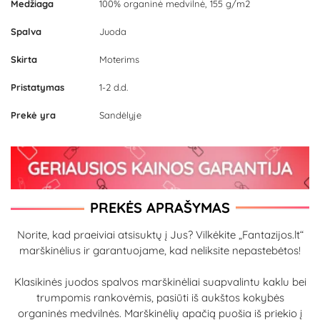
Medžiaga
100% organinė medvilnė, 155 g/m2
Spalva
Juoda
Skirta
Moterims
Pristatymas
1-2 d.d.
Prekė yra
Sandėlyje
PREKĖS APRAŠYMAS
Norite, kad praeiviai atsisuktų į Jus? Vilkėkite „Fantazijos.lt“
marškinėlius ir garantuojame, kad neliksite nepastebėtos!
Klasikinės juodos spalvos marškinėliai suapvalintu kaklu bei
trumpomis rankovėmis, pasiūti iš aukštos kokybės
organinės medvilnės. Marškinėlių apačią puošia iš priekio į