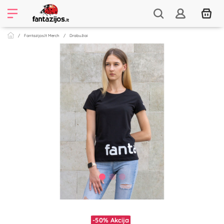
Fantazijos.lt Merch
Drabužiai
-50%
Akcija