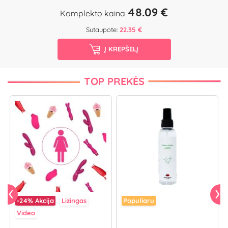
48.09 €
Komplekto kaina
Sutaupote:
22.35 €
Į KREPŠELĮ
TOP PREKĖS
-24%
Akcija
Lizingas
Populiaru
Video