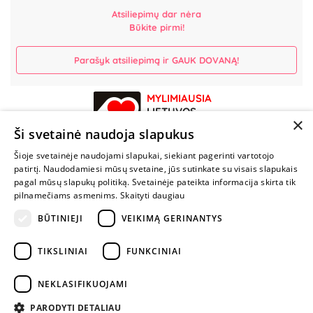
Atsiliepimų dar nėra
Būkite pirmi!
Parašyk atsiliepimą ir GAUK DOVANĄ!
MYLIMIAUSIA
LIETUVOS
×
ELEKTRONINĖ
Ši svetainė naudoja slapukus
PARDUOTUVĖ
Šioje svetainėje naudojami slapukai, siekiant pagerinti vartotojo
patirtį. Naudodamiesi mūsų svetaine, jūs sutinkate su visais slapukais
NENUSTOK
pagal mūsų slapukų politiką. Svetainėje pateikta informacija skirta tik
ŽAISTI
pilnamečiams asmenims.
Skaityti daugiau
BŪTINIEJI
VEIKIMĄ GERINANTYS
+370 600 84088
TIKSLINIAI
FUNKCINIAI
info@fantazijos.lt
P. Lukšio g. 2, Vilnius ("Sigma" teritorija)
NEKLASIFIKUOJAMI
facebook.com/Fantazijos.lt
PARODYTI DETALIAU