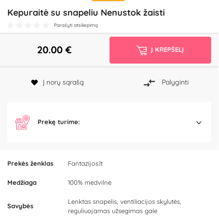
Kepuraitė su snapeliu Nenustok žaisti
Parašyti atsiliepimą
20.00
€
Į KREPŠELĮ
Į norų sąrašą
Palyginti
Prekę turime:
Prekės ženklas
Fantazijos.lt
Medžiaga
100% medvilnė
Lenktas snapelis, ventiliacijos skylutės,
Savybės
reguliuojamas užsegimas gale