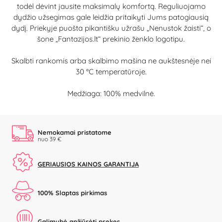
todėl dėvint jausite maksimalų komfortą. Reguliuojamo
dydžio užsegimas gale leidžia pritaikyti Jums patogiausią
dydį. Priekyje puošta pikantišku užrašu „Nenustok žaisti“, o
šone „Fantazijos.lt“ prekinio ženklo logotipu.
Skalbti rankomis arba skalbimo mašina ne aukštesnėje nei
30 °C temperatūroje.
Medžiaga: 100% medvilnė.
Nemokamai pristatome
nuo 39 €
GERIAUSIOS KAINOS GARANTIJA
100% Slaptas pirkimas
Galimybė apžiūrėti prekes