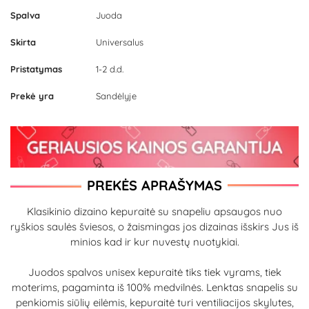
Spalva
Juoda
Skirta
Universalus
Pristatymas
1-2 d.d.
Prekė yra
Sandėlyje
PREKĖS APRAŠYMAS
Klasikinio dizaino kepuraitė su snapeliu apsaugos nuo
ryškios saulės šviesos, o žaismingas jos dizainas išskirs Jus iš
minios kad ir kur nuvestų nuotykiai.
Juodos spalvos unisex kepuraitė tiks tiek vyrams, tiek
moterims, pagaminta iš 100% medvilnės. Lenktas snapelis su
penkiomis siūlių eilėmis, kepuraitė turi ventiliacijos skylutes,