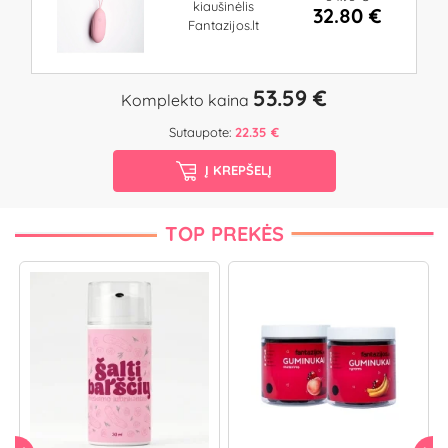
kiaušinėlis
32.80 €
Fantazijos.lt
53.59 €
Komplekto kaina
Sutaupote:
22.35 €
Į KREPŠELĮ
TOP PREKĖS