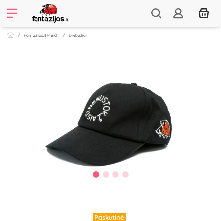
Fantazijos.lt Merch
Drabužiai
Paskutinė