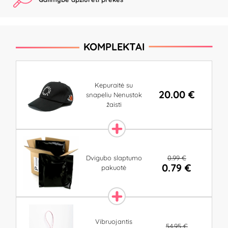
KOMPLEKTAI
Kepuraitė su
20.00 €
snapeliu Nenustok
žaisti
0.99 €
Dvigubo slaptumo
0.79 €
pakuotė
Vibruojantis
54.95 €