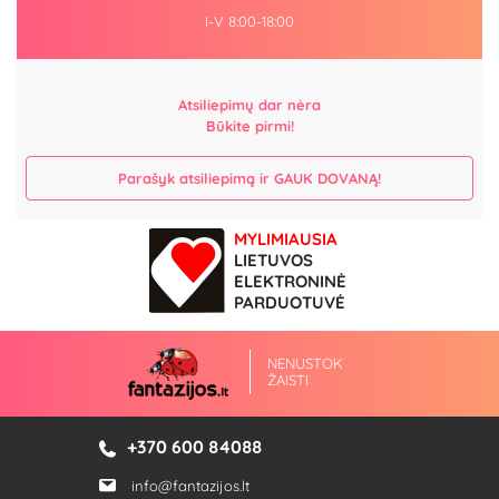
I-V 8:00-18:00
Atsiliepimų dar nėra
Būkite pirmi!
Parašyk atsiliepimą ir GAUK DOVANĄ!
MYLIMIAUSIA
LIETUVOS
ELEKTRONINĖ
PARDUOTUVĖ
NENUSTOK
ŽAISTI
+370 600 84088
info@fantazijos.lt