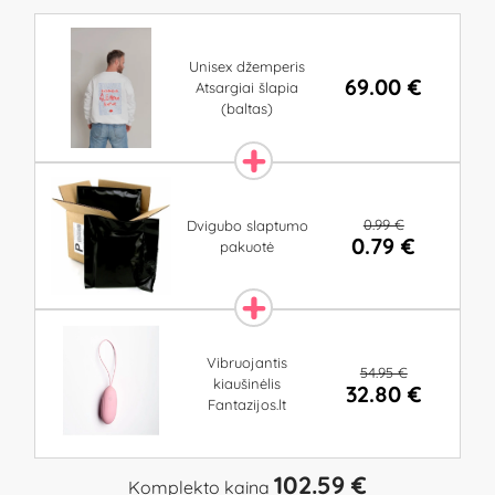
Unisex džemperis
69.00 €
Atsargiai šlapia
(baltas)
0.99 €
Dvigubo slaptumo
0.79 €
pakuotė
Vibruojantis
54.95 €
kiaušinėlis
32.80 €
Fantazijos.lt
102.59 €
Komplekto kaina