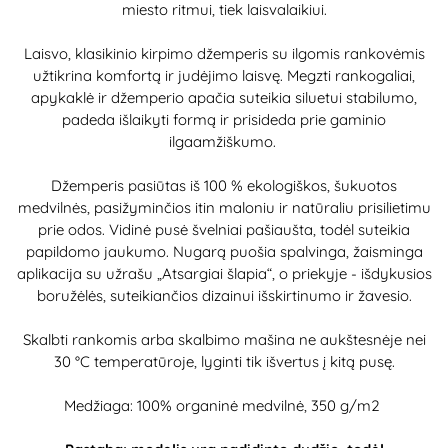
miesto ritmui, tiek laisvalaikiui.
Laisvo, klasikinio kirpimo džemperis su ilgomis rankovėmis
užtikrina komfortą ir judėjimo laisvę. Megzti rankogaliai,
apykaklė ir džemperio apačia suteikia siluetui stabilumo,
padeda išlaikyti formą ir prisideda prie gaminio
ilgaamžiškumo.
Džemperis pasiūtas iš 100 % ekologiškos, šukuotos
medvilnės, pasižyminčios itin maloniu ir natūraliu prisilietimu
prie odos. Vidinė pusė švelniai pašiaušta, todėl suteikia
papildomo jaukumo. Nugarą puošia spalvinga, žaisminga
aplikacija su užrašu „Atsargiai šlapia“, o priekyje - išdykusios
boružėlės, suteikiančios dizainui išskirtinumo ir žavesio.
Skalbti rankomis arba skalbimo mašina ne aukštesnėje nei
30 °C temperatūroje, lyginti tik išvertus į kitą pusę.
Medžiaga: 100% organinė medvilnė, 350 g/m2