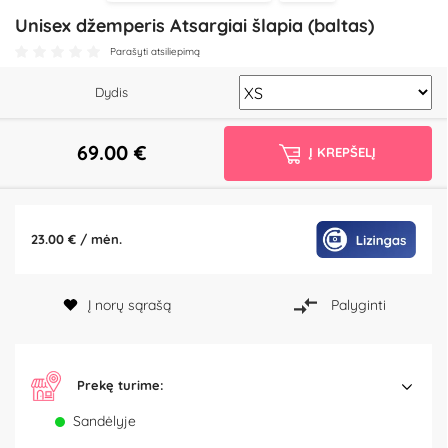
Unisex džemperis Atsargiai šlapia (baltas)
Parašyti atsiliepimą
Dydis
69.00
€
Į KREPŠELĮ
23.00 € / mėn.
Į norų sąrašą
Palyginti
Prekę turime:
Sandėlyje