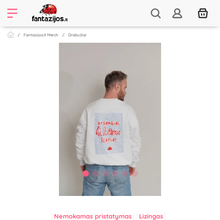
Fantazijos.lt Merch
Drabužiai
Nemokamas pristatymas
Lizingas