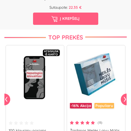
Sutaupote:
22.35 €
Į KREPŠELĮ
TOP PREKĖS
-16%
Akcija
Populiaru
(13)
100 klausimų poroms
Žaidimas Meilės Laivų Mūšis