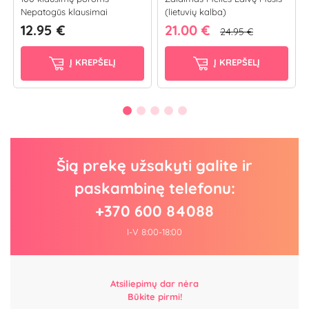
Nepatogūs klausimai
(lietuvių kalba)
12.95 €
21.00 €
24.95 €
Į KREPŠELĮ
Į KREPŠELĮ
Šią prekę užsakyti galite ir
paskambinę telefonu:
+370 600 84088
I-V 8:00-18:00
Atsiliepimų dar nėra
Būkite pirmi!