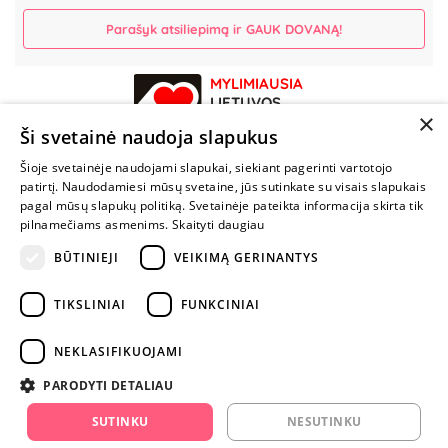
Parašyk atsiliepimą ir GAUK DOVANĄ!
MYLIMIAUSIA
LIETUVOS
×
ELEKTRONINĖ
Ši svetainė naudoja slapukus
PARDUOTUVĖ
Šioje svetainėje naudojami slapukai, siekiant pagerinti vartotojo
patirtį. Naudodamiesi mūsų svetaine, jūs sutinkate su visais slapukais
NENUSTOK
pagal mūsų slapukų politiką. Svetainėje pateikta informacija skirta tik
ŽAISTI
pilnamečiams asmenims.
Skaityti daugiau
BŪTINIEJI
VEIKIMĄ GERINANTYS
+370 600 84088
TIKSLINIAI
FUNKCINIAI
info@fantazijos.lt
P. Lukšio g. 2, Vilnius ("Sigma" teritorija)
NEKLASIFIKUOJAMI
facebook.com/Fantazijos.lt
PARODYTI DETALIAU
instagram.com/fantazijos.lt
SUTINKU
NESUTINKU