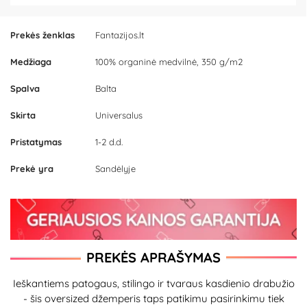
Prekės ženklas
Fantazijos.lt
Medžiaga
100% organinė medvilnė, 350 g/m2
Spalva
Balta
Skirta
Universalus
Pristatymas
1-2 d.d.
Prekė yra
Sandėlyje
PREKĖS APRAŠYMAS
Ieškantiems patogaus, stilingo ir tvaraus kasdienio drabužio
- šis oversized džemperis taps patikimu pasirinkimu tiek