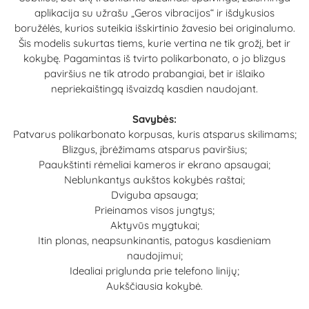
aplikacija su užrašu „Geros vibracijos“ ir išdykusios
boružėlės, kurios suteikia išskirtinio žavesio bei originalumo.
Šis modelis sukurtas tiems, kurie vertina ne tik grožį, bet ir
kokybę. Pagamintas iš tvirto polikarbonato, o jo blizgus
paviršius ne tik atrodo prabangiai, bet ir išlaiko
nepriekaištingą išvaizdą kasdien naudojant.
Savybės:
Patvarus polikarbonato korpusas, kuris atsparus skilimams;
Blizgus, įbrėžimams atsparus paviršius;
Paaukštinti rėmeliai kameros ir ekrano apsaugai;
Neblunkantys aukštos kokybės raštai;
Dviguba apsauga;
Prieinamos visos jungtys;
Aktyvūs mygtukai;
Itin plonas, neapsunkinantis, patogus kasdieniam
naudojimui;
Idealiai priglunda prie telefono linijų;
Aukščiausia kokybė.