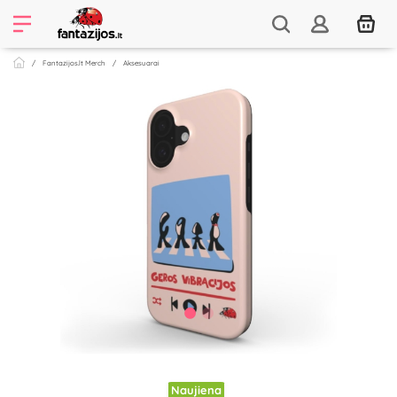
Fantazijos.lt Merch
Aksesuarai
Naujiena