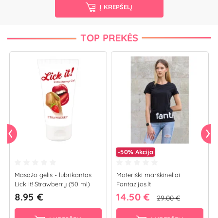
Į KREPŠELĮ
TOP PREKĖS
-50%
Akcija
Masažo gelis - lubrikantas
​Moteriški marškinėliai
Lick It! Strawberry (50 ml)
Fantazijos.lt
8.95 €
14.50 €
29.00 €