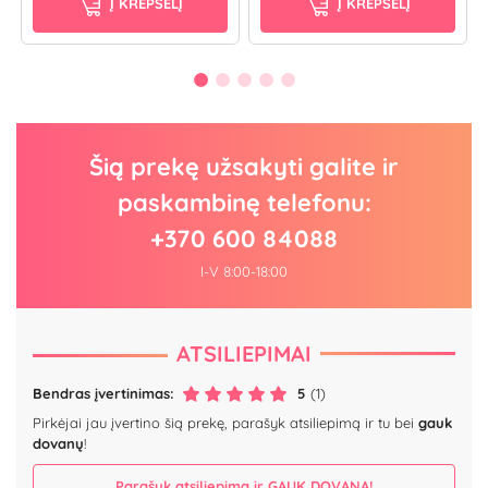
Į KREPŠELĮ
Į KREPŠELĮ
Šią prekę užsakyti galite ir
paskambinę telefonu:
+370 600 84088
I-V 8:00-18:00
ATSILIEPIMAI
Bendras įvertinimas:
5
(1)
Pirkėjai jau įvertino šią prekę, parašyk atsiliepimą ir tu bei
gauk
dovanų
!
Parašyk atsiliepimą ir GAUK DOVANĄ!