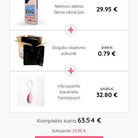
Telefono dėklas
29.95 €
Geros vibracijos
0.99 €
Dvigubo slaptumo
0.79 €
pakuotė
Vibruojantis
54.95 €
kiaušinėlis
32.80 €
Fantazijos.lt
63.54 €
Komplekto kaina
Sutaupote:
22.35 €