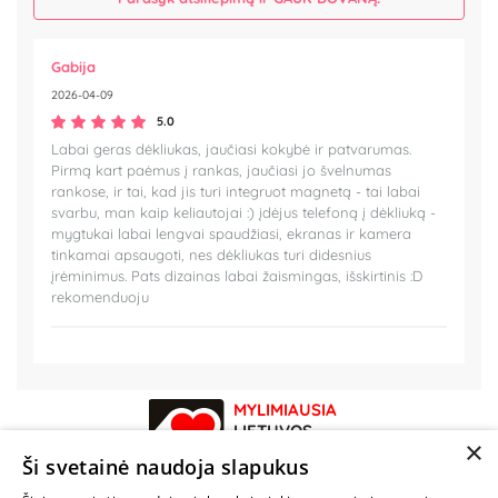
Gabija
2026-04-09
5.0
Labai geras dėkliukas, jaučiasi kokybė ir patvarumas.
Pirmą kart paėmus į rankas, jaučiasi jo švelnumas
rankose, ir tai, kad jis turi integruot magnetą - tai labai
svarbu, man kaip keliautojai :) įdėjus telefoną į dėkliuką -
mygtukai labai lengvai spaudžiasi, ekranas ir kamera
tinkamai apsaugoti, nes dėkliukas turi didesnius
įrėminimus. Pats dizainas labai žaismingas, išskirtinis :D
rekomenduoju
MYLIMIAUSIA
LIETUVOS
×
ELEKTRONINĖ
Ši svetainė naudoja slapukus
PARDUOTUVĖ