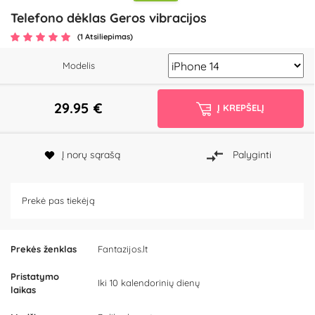
Telefono dėklas Geros vibracijos
(1 Atsiliepimas)
Modelis
29.95
€
Į KREPŠELĮ
Į norų sąrašą
Palyginti
Prekė pas tiekėją
Prekės ženklas
Fantazijos.lt
Pristatymo
Iki 10 kalendorinių dienų
laikas