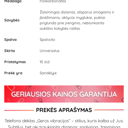
Medžiaga
Polikarbonatas
Žaismingas dizainas, atsparus smūgiams ir
įbrėžimams, aktyvūs mygtukai, puikiai
Savybės
priglunda prie įrenginio, neblunkantis
aukštos kokybės raštas
Spalva
Spalvota
Skirta
Universalus
Pristatymas
10 d.d.
Prekė yra
Sandėlyje
PREKĖS APRAŠYMAS
Telefono dėklas „Geros vibracijos“ – stilius, kuris kalba už Jus.
Subtilus, bet akį traukiantis dizainas: spalvinga, žaisminga