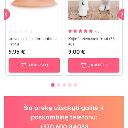
(2)
Universalus telefono laikiklis
Kojinės Nenustok žaisti (36-
Krūtys
40)
9.95 €
9.00 €
Į KREPŠELĮ
Į KREPŠELĮ
Šią prekę užsakyti galite ir
paskambinę telefonu:
+370 600 84088