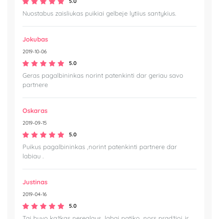
5.0
Nuostabus zaisliukas puikiai gelbeje lytiius santykius.
Jokubas
2019-10-06
5.0
Geras pagalbininkas norint patenkinti dar geriau savo
partnere
Oskaras
2019-09-15
5.0
Puikus pagalbininkas ,norint patenkinti partnere dar
labiau .
Justinas
2019-04-16
5.0
Tai buvo kažkas nerealaus, labai patiko, nors pradžioj ir