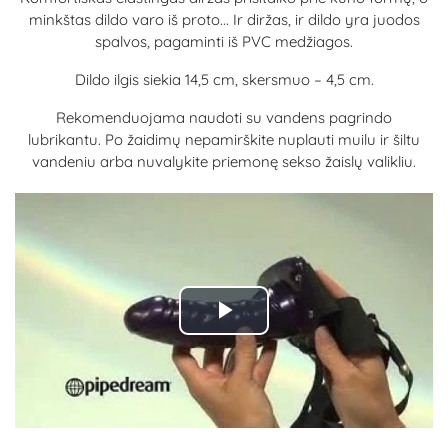
minkštas dildo varo iš proto... Ir diržas, ir dildo yra juodos
spalvos, pagaminti iš PVC medžiagos.
Dildo ilgis siekia 14,5 cm, skersmuo – 4,5 cm.
Rekomenduojama naudoti su vandens pagrindo
lubrikantu. Po žaidimų nepamirškite nuplauti muilu ir šiltu
vandeniu arba nuvalykite priemonę sekso žaislų valikliu.
Play
Video