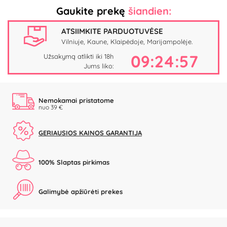
Gaukite prekę
šiandien:
ATSIIMKITE PARDUOTUVĖSE
Vilniuje, Kaune, Klaipėdoje, Marijampolėje.
09:24:57
Užsakymą atlikti iki 18h
Jums liko:
Nemokamai pristatome
nuo 39 €
GERIAUSIOS KAINOS GARANTIJA
100% Slaptas pirkimas
Galimybė apžiūrėti prekes