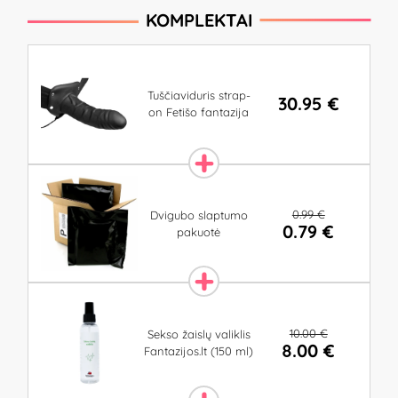
KOMPLEKTAI
Tuščiaviduris strap-
30.95 €
on Fetišo fantazija
0.99 €
Dvigubo slaptumo
0.79 €
pakuotė
10.00 €
Sekso žaislų valiklis
8.00 €
Fantazijos.lt (150 ml)