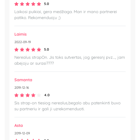
5.0
Laikosi puikiai, gera medžiaga. Man ir mano partnerei
patiko. Rekomenduoju ;)
Laimis
2022-09-19
5.0
Nerealus strapOn. Jis toks sutvertas, jog geresnį pvz…., jam
abejoju ar surasi????
Samanta
2019-12-16
4.0
Sis strap-on tiesiog nerealus,begalo abu patenkinti buvo
su partneriu ir gali ji uzrekomenduoti.
Asta
2019-12-09