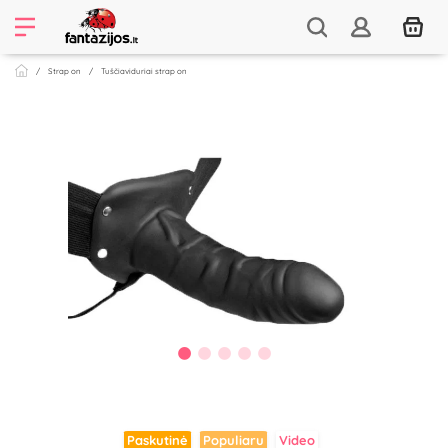
Strap on
Tuščiaviduriai strap on
Paskutinė
Populiaru
Video