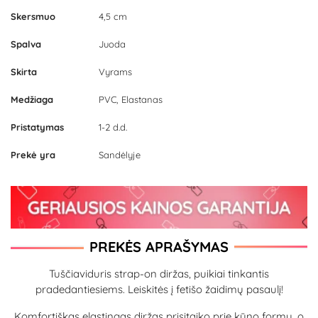
Skersmuo
4,5 cm
Spalva
Juoda
Skirta
Vyrams
Medžiaga
PVC, Elastanas
Pristatymas
1-2 d.d.
Prekė yra
Sandėlyje
PREKĖS APRAŠYMAS
Tuščiaviduris strap-on diržas, puikiai tinkantis
pradedantiesiems. Leiskitės į fetišo žaidimų pasaulį!
Komfortiškas elastingas diržas prisitaiko prie kūno formų, o