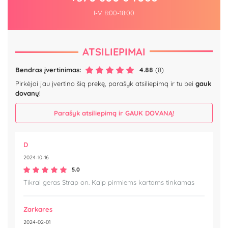
I-V 8:00-18:00
ATSILIEPIMAI
Bendras įvertinimas:
4.88
(8)
Pirkėjai jau įvertino šią prekę, parašyk atsiliepimą ir tu bei
gauk
dovanų
!
Parašyk atsiliepimą ir GAUK DOVANĄ!
D
2024-10-16
5.0
Tikrai geras Strap on. Kaip pirmiems kartams tinkamas
Zarkares
2024-02-01