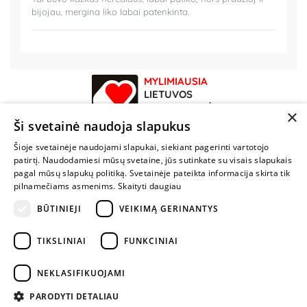
bijojau, mergina liko labai patenkinta.
MYLIMIAUSIA
LIETUVOS
ELEKTRONINĖ
×
PARDUOTUVĖ
Ši svetainė naudoja slapukus
Šioje svetainėje naudojami slapukai, siekiant pagerinti vartotojo
NENUSTOK
patirtį. Naudodamiesi mūsų svetaine, jūs sutinkate su visais slapukais
ŽAISTI
pagal mūsų slapukų politiką. Svetainėje pateikta informacija skirta tik
pilnamečiams asmenims.
Skaityti daugiau
+370 600 84088
BŪTINIEJI
VEIKIMĄ GERINANTYS
info@fantazijos.lt
TIKSLINIAI
FUNKCINIAI
P. Lukšio g. 2, Vilnius ("Sigma" teritorija)
NEKLASIFIKUOJAMI
facebook.com/Fantazijos.lt
PARODYTI DETALIAU