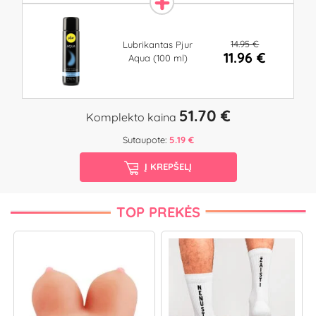
14.95 €
Lubrikantas Pjur
11.96 €
Aqua (100 ml)
51.70 €
Komplekto kaina
Sutaupote:
5.19 €
Į KREPŠELĮ
TOP PREKĖS