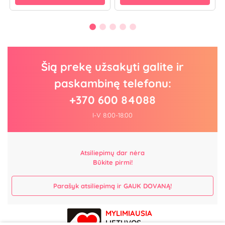
Šią prekę užsakyti galite ir
paskambinę telefonu:
+370 600 84088
I-V 8:00-18:00
Atsiliepimų dar nėra
Būkite pirmi!
Parašyk atsiliepimą ir GAUK DOVANĄ!
MYLIMIAUSIA
LIETUVOS