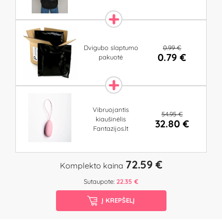
0.99 €
Dvigubo slaptumo
0.79 €
pakuotė
Vibruojantis
54.95 €
kiaušinėlis
32.80 €
Fantazijos.lt
72.59 €
Komplekto kaina
Sutaupote:
22.35 €
Į KREPŠELĮ