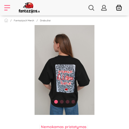
Fantazijos.lt Merch
Drabužiai
Nemokamas pristatymas