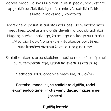
gatvės madą. Laisvas kirpimas, nuleisti pečiai, paaukštinta
apykaklė bei šiek tiek ilgesnės rankovės suteikia išskirtinį
siluetą ir maksimalų komfortą.
Marškinėliai pasiūti iš aukštos kokybės 100 % ekologiškos
medvilnės, todėl yra malonūs dėvėti ir draugiški aplinkai.
Nugarą puošia spalvinga, žaisminga aplikacija su užrašu
„Atsargiai šlapia“, o priekyje - išdykusios boružėlės,
suteikiančios dizainui žavesio ir originalumo.
Skalbti rankomis arba skalbimo mašina ne aukštesnėje nei
30 °C temperatūroje, lyginti tik išvertus į kitą pusę.
Medžiaga: 100% organinė medvilnė, 200 g/m2
Pastaba: modelis yra padidinto dydžio, todėl
rekomenduojame rinktis vienu dydžiu mažesnį nei
įprastai.
Dydžių lentelė