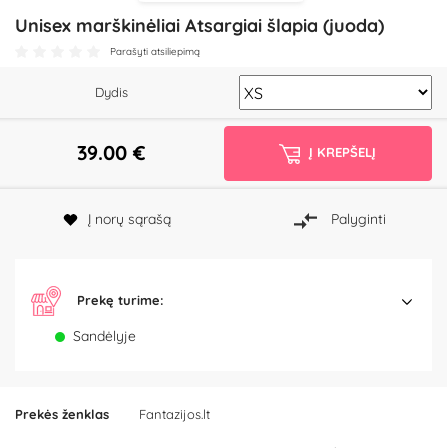
Unisex marškinėliai Atsargiai šlapia (juoda)
Parašyti atsiliepimą
Dydis
39.00
€
Į KREPŠELĮ
Į norų sąrašą
Palyginti
Prekę turime:
Sandėlyje
Prekės ženklas
Fantazijos.lt