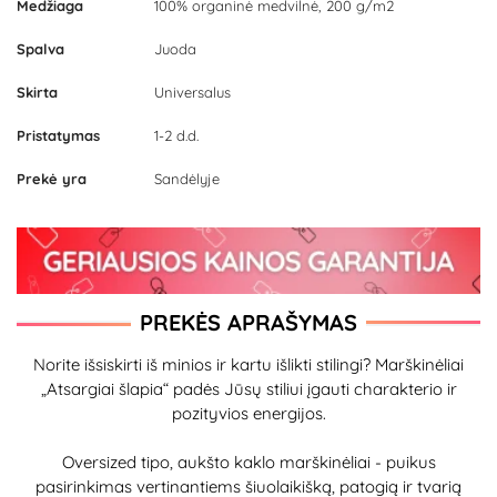
Medžiaga
100% organinė medvilnė, 200 g/m2
Spalva
Juoda
Skirta
Universalus
Pristatymas
1-2 d.d.
Prekė yra
Sandėlyje
PREKĖS APRAŠYMAS
Norite išsiskirti iš minios ir kartu išlikti stilingi? Marškinėliai
„Atsargiai šlapia“ padės Jūsų stiliui įgauti charakterio ir
pozityvios energijos.
Oversized tipo, aukšto kaklo marškinėliai - puikus
pasirinkimas vertinantiems šiuolaikišką, patogią ir tvarią