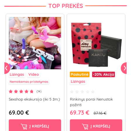
TOP PREKĖS
Lizingas
Video
Paskutinė
-20%
Akcija
Lizingas
Nemokamas pristatymas
(14)
Sexshop ekskursija (iki 5 žm.)
Rinkinys porai Nenustok
pažinti
69.00 €
69.73 €
87.16 €
Į KREPŠELĮ
Į KREPŠELĮ