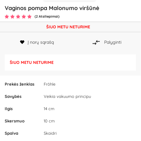
Vaginos pompa Malonumo viršūnė
(2 Atsiliepimai)
ŠIUO METU NETURIME
Į norų sąrašą
Palyginti
ŠIUO METU NETURIME
Prekės ženklas
Fröhle
Savybės
Veikia vakuumo principu
Ilgis
14 cm
Skersmuo
10 cm
Spalva
Skaidri