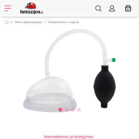
Penio, vaginos pompos
Pompos klitoriui ir vaginai
Nemokamas pristatymas