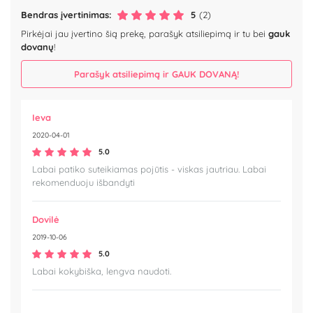
Bendras įvertinimas:
5
(2)
Pirkėjai jau įvertino šią prekę, parašyk atsiliepimą ir tu bei
gauk
dovanų
!
Parašyk atsiliepimą ir GAUK DOVANĄ!
Ieva
2020-04-01
5.0
Labai patiko suteikiamas pojūtis - viskas jautriau. Labai
rekomenduoju išbandyti
Dovilė
2019-10-06
5.0
Labai kokybiška, lengva naudoti.