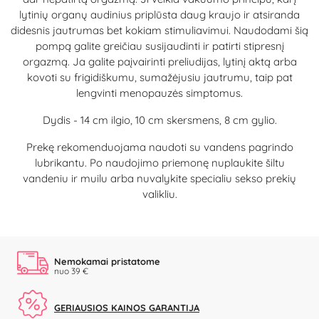
lytinių organų audinius priplūsta daug kraujo ir atsiranda
didesnis jautrumas bet kokiam stimuliavimui. Naudodami šią
pompą galite greičiau susijaudinti ir patirti stipresnį
orgazmą. Ja galite paįvairinti preliudijas, lytinį aktą arba
kovoti su frigidiškumu, sumažėjusiu jautrumu, taip pat
lengvinti menopauzės simptomus.
Dydis - 14 cm ilgio, 10 cm skersmens, 8 cm gylio.
Prekę rekomenduojama naudoti su vandens pagrindo
lubrikantu. Po naudojimo priemonę nuplaukite šiltu
vandeniu ir muilu arba nuvalykite specialiu sekso prekių
valikliu.
Nemokamai pristatome
nuo 39 €
GERIAUSIOS KAINOS GARANTIJA