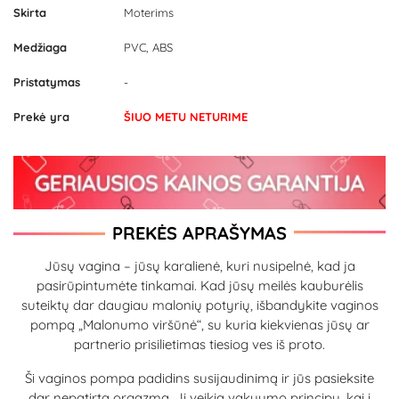
Skirta
Moterims
Medžiaga
PVC, ABS
Pristatymas
-
Prekė yra
ŠIUO METU NETURIME
PREKĖS APRAŠYMAS
Jūsų vagina – jūsų karalienė, kuri nusipelnė, kad ja
pasirūpintumėte tinkamai. Kad jūsų meilės kauburėlis
suteiktų dar daugiau malonių potyrių, išbandykite vaginos
pompą „Malonumo viršūnė“, su kuria kiekvienas jūsų ar
partnerio prisilietimas tiesiog ves iš proto.
Ši vaginos pompa padidins susijaudinimą ir jūs pasieksite
dar nepatirtą orgazmą. Ji veikia vakuumo principu, kai į