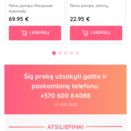
Penio pompa Manpower
Penio pompa Johnny
Automatic
69.95 €
22.95 €
Į KREPŠELĮ
Į KREPŠELĮ
Šią prekę užsakyti galite ir
paskambinę telefonu:
+370 600 84088
I-V 8:00-18:00
ATSILIEPIMAI