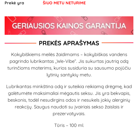
Prekė yra
ŠIUO METU NETURIME
PREKĖS APRAŠYMAS
Kokybiškiems meilės žaidimams – kokybiškas vandens
pagrindo lubrikantas „We-Vibe“. Jis sukurtas jautrią odą
turinčioms moterims, kurios susiduria su sausumo pojūčiu
lytinių santykių metu.
Lubrikantas minkština odą ir suteikia reikiamą drėgmę, kad
galėtumėte maksimaliai mėgautis seksu. Jis yra bekvapis,
beskonis, todėl nesudirgins odos ir nesukels jokių alerginių
reakcijų. Saugus naudoti su įvairiais sekso žaislais ir
prezervatyvais.
Tūris – 100 ml.