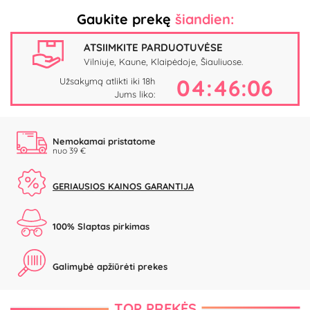
Gaukite prekę
šiandien:
ATSIIMKITE PARDUOTUVĖSE
Vilniuje, Kaune, Klaipėdoje, Šiauliuose.
04:46:06
Užsakymą atlikti iki 18h
Jums liko:
Nemokamai pristatome
nuo 39 €
GERIAUSIOS KAINOS GARANTIJA
100% Slaptas pirkimas
Galimybė apžiūrėti prekes
TOP PREKĖS