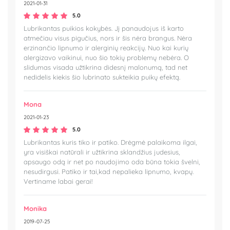
2021-01-31
5.0
Lubrikantas puikios kokybės. Jį panaudojus iš karto
atmečiau visus pigučius, nors ir šis nėra brangus. Nėra
erzinančio lipnumo ir alerginių reakcijų. Nuo kai kurių
alergizavo vaikinui, nuo šio tokių problemų nebėra. O
slidumas visada užtikrina didesnį malonumą, tad net
nedidelis kiekis šio lubrinato sukteikia puikų efektą.
Mona
2021-01-23
5.0
Lubrikantas kuris tiko ir patiko. Drėgmė palaikoma ilgai,
yra visiškai natūrali ir užtikrina sklandžius judesius,
apsaugo odą ir net po naudojimo oda būna tokia švelni,
nesudirgusi. Patiko ir tai,kad nepalieka lipnumo, kvapų.
Vertiname labai gerai!
Monika
2019-07-25