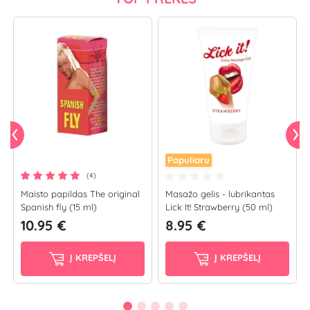
Populiaru
(4)
Maisto papildas The original
Masažo gelis - lubrikantas
Spanish fly (15 ml)
Lick It! Strawberry (50 ml)
10.95 €
8.95 €
Į KREPŠELĮ
Į KREPŠELĮ