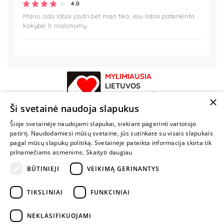
4.0
Mano oda labai jautri bet man tiko, esu labai patenkinta
kokybė. Ir malonumų.
MYLIMIAUSIA
LIETUVOS
ELEKTRONINĖ
×
PARDUOTUVĖ
Ši svetainė naudoja slapukus
Šioje svetainėje naudojami slapukai, siekiant pagerinti vartotojo
NENUSTOK
patirtį. Naudodamiesi mūsų svetaine, jūs sutinkate su visais slapukais
ŽAISTI
pagal mūsų slapukų politiką. Svetainėje pateikta informacija skirta tik
pilnamečiams asmenims.
Skaityti daugiau
BŪTINIEJI
VEIKIMĄ GERINANTYS
+370 600 84088
info@fantazijos.lt
TIKSLINIAI
FUNKCINIAI
P. Lukšio g. 2, Vilnius ("Sigma" teritorija)
NEKLASIFIKUOJAMI