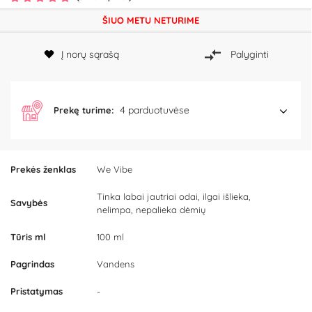
ŠIUO METU NETURIME
Į norų sąrašą
Palyginti
4 parduotuvėse
Prekę turime:
Prekės ženklas
We Vibe
Tinka labai jautriai odai, ilgai išlieka,
Savybės
nelimpa, nepalieka dėmių
Tūris ml
100 ml
Pagrindas
Vandens
Pristatymas
-