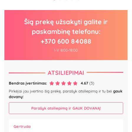
Šią prekę užsakyti galite ir
paskambinę telefonu:
+370 600 84088
I-V 8:00-18:00
ATSILIEPIMAI
Bendras įvertinimas:
4.67
(3)
Pirkėjai jau įvertino šią prekę, parašyk atsiliepimą ir tu bei
gauk
dovanų
!
Parašyk atsiliepimą ir GAUK DOVANĄ!
Gertruda