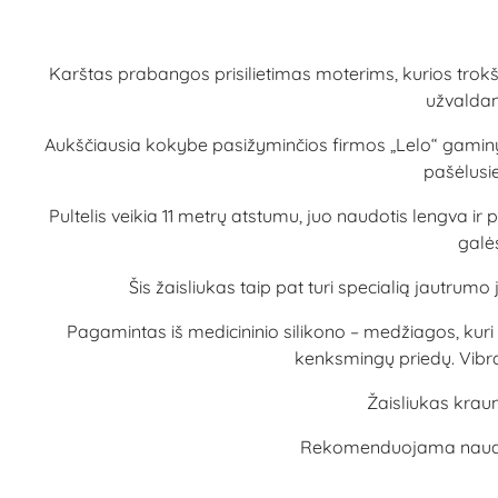
Karštas prabangos prisilietimas moterims, kurios trokš
užvaldanč
Aukščiausia kokybe pasižyminčios firmos „Lelo“ gaminys – 
pašėlusi
Pultelis veikia 11 metrų atstumu, juo naudotis lengva ir pa
galės
Šis žaisliukas taip pat turi specialią jautrumo
Pagamintas iš medicininio silikono – medžiagos, kuri 
kenksmingų priedų. Vibra
Žaisliukas kraun
Rekomenduojama naudoti k