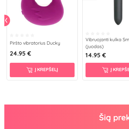
Vibruojanti kulka Sm
Piršto vibratorius Ducky
(juodas)
24.95 €
14.95 €
Į KREPŠELĮ
Į KREPŠE
Šią pre