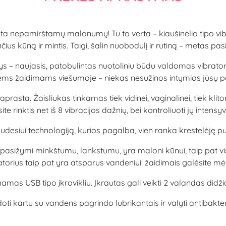
ta nepamirštamų malonumų! Tu to verta – kiaušinėlio tipo vib
ius kūną ir mintis. Taigi, šalin nuobodulį ir rutiną – metas pa
naujasis, patobulintas nuotoliniu būdu valdomas vibratorius – k
ems žaidimams viešumoje – niekas nesužinos intymios jūsų pa
prasta. Žaisliukas tinkamas tiek vidinei, vaginalinei, tiek klitor
ite rinktis net iš 8 vibracijos dažnių, bei kontroliuoti jų intens
 judesiui technologiją, kurios pagalba, vien ranka krestelėję pul
pasižymi minkštumu, lankstumu, yra maloni kūnui, taip pat visi
torius taip pat yra atsparus vandeniui: žaidimais galėsite mė
amas USB tipo įkrovikliu. Įkrautas gali veikti 2 valandas did
artu su vandens pagrindo lubrikantais ir valyti antibakterin