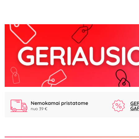
Nemokamai pristatome
GER
GA
nuo 39 €