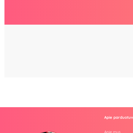
Apie parduotu
Apie mus