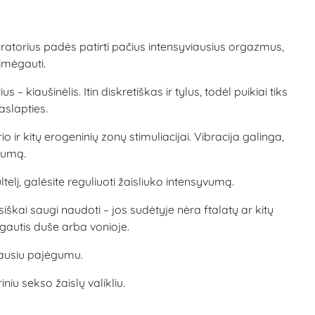
ratorius padės patirti pačius intensyviausius orgazmus,
simėgauti.
iaušinėlis. Itin diskretiškas ir tylus, todėl puikiai tiks
slapties.
io ir kitų erogeninių zonų stimuliacijai. Vibracija galinga,
yvumą.
telį, galėsite reguliuoti žaisliuko intensyvumą.
škai saugi naudoti – jos sudėtyje nėra ftalatų ar kitų
gautis duše arba vonioje.
žiausiu pajėgumu.
iu sekso žaislų valikliu.