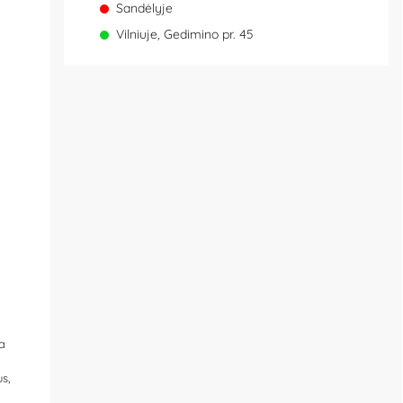
Sandėlyje
Vilniuje, Gedimino pr. 45
a
s,