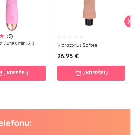
(5)
s Cuties Mini 2.0
Vibratorius Softee
26.95 €
Į KREPŠELĮ
Į KREPŠELĮ
elefonu: