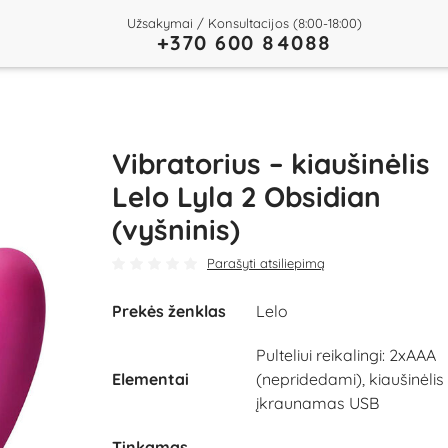
Užsakymai / Konsultacijos (8:00-18:00)
+370 600 84088
Vibratorius – kiaušinėlis
Lelo Lyla 2 Obsidian
(vyšninis)
Parašyti atsiliepimą
Prekės ženklas
Lelo
Play
Pulteliui reikalingi: 2xAAA
Video
Elementai
(nepridedami), kiaušinėlis
įkraunamas USB
Tinkamas