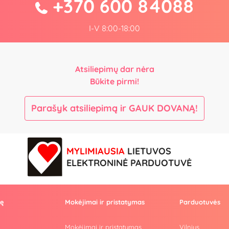
+370 600 84088
I-V 8:00-18:00
Atsiliepimų dar nėra
Būkite pirmi!
Parašyk atsiliepimą ir GAUK DOVANĄ!
MYLIMIAUSIA
LIETUVOS
ELEKTRONINĖ PARDUOTUVĖ
vę
Mokėjimai ir pristatymas
Parduotuvės
Mokėjimai ir pristatymas
Vilnius