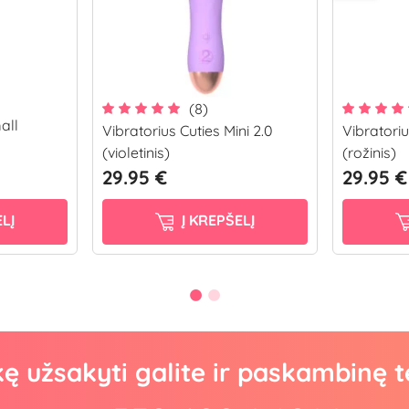
(8)
all
Vibratorius Cuties Mini 2.0
Vibratoriu
(violetinis)
(rožinis)
29.95 €
29.95 €
LĮ
Į KREPŠELĮ
kę užsakyti galite ir paskambinę t