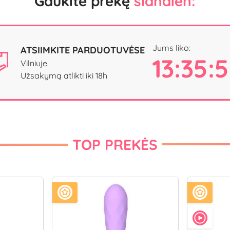
Gaukite prekę
šiandien:
Jums liko:
ATSIIMKITE PARDUOTUVĖSE
13:35:
Vilniuje.
Užsakymą atlikti iki 18h
TOP PREKĖS