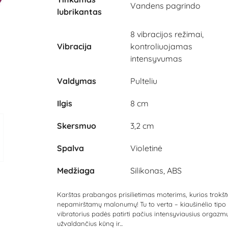
Vandens pagrindo
lubrikantas
8 vibracijos režimai,
Vibracija
kontroliuojamas
intensyvumas
Valdymas
Pulteliu
Ilgis
8 cm
Skersmuo
3,2 cm
Spalva
Violetinė
Medžiaga
Silikonas, ABS
Karštas prabangos prisilietimas moterims, kurios trokšt
nepamirštamų malonumų! Tu to verta – kiaušinėlio tipo
vibratorius padės patirti pačius intensyviausius orgazmu
užvaldančius kūną ir...