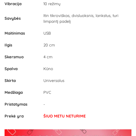
Vibracija
10 režimų
Itin tikroviškas, dvisluoksnis, lankstus, turi
Savybės
limpantį padelį
Maitinimas
USB
Ilgis
20 cm
Skersmuo
4 cm
Spalva
Kūno
Skirta
Universalus
Medžiaga
PVC
Pristatymas
-
Prekė yra
ŠIUO METU NETURIME