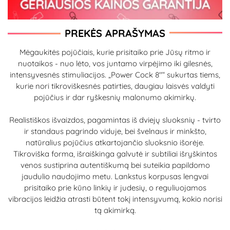
PREKĖS APRAŠYMAS
Mėgaukitės pojūčiais, kurie prisitaiko prie Jūsų ritmo ir
nuotaikos - nuo lėto, vos juntamo virpėjimo iki gilesnės,
intensyvesnės stimuliacijos. „Power Cock 8''“ sukurtas tiems,
kurie nori tikroviškesnės patirties, daugiau laisvės valdyti
pojūčius ir dar ryškesnių malonumo akimirkų.
Realistiškos išvaizdos, pagamintas iš dviejų sluoksnių - tvirto
ir standaus pagrindo viduje, bei švelnaus ir minkšto,
natūralius pojūčius atkartojančio sluoksnio išorėje.
Tikroviška forma, išraiškinga galvutė ir subtiliai išryškintos
venos sustiprina autentiškumą bei suteikia papildomo
jaudulio naudojimo metu. Lankstus korpusas lengvai
prisitaiko prie kūno linkių ir judesių, o reguliuojamos
vibracijos leidžia atrasti būtent tokį intensyvumą, kokio norisi
tą akimirką.