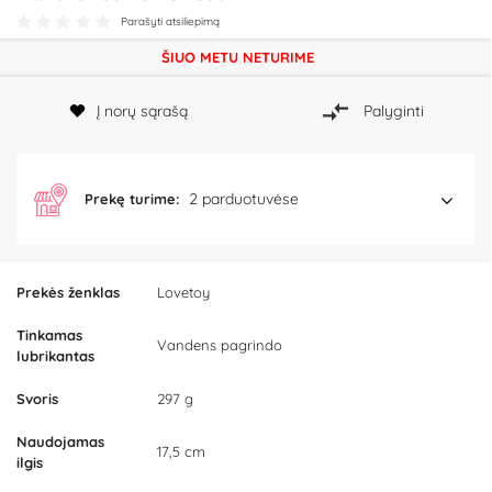
Parašyti atsiliepimą
ŠIUO METU NETURIME
Į norų sąrašą
Palyginti
2 parduotuvėse
Prekę turime:
Prekės ženklas
Lovetoy
Tinkamas
Vandens pagrindo
lubrikantas
Svoris
297 g
Naudojamas
17,5 cm
ilgis