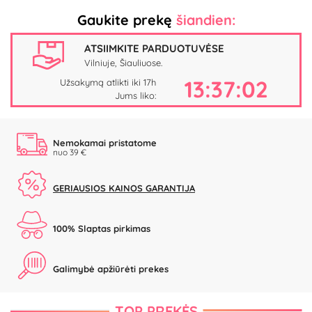
Gaukite prekę
šiandien:
ATSIIMKITE PARDUOTUVĖSE
Vilniuje, Šiauliuose.
13:37:01
Užsakymą atlikti iki 17h
Jums liko:
Nemokamai pristatome
nuo 39 €
GERIAUSIOS KAINOS GARANTIJA
100% Slaptas pirkimas
Galimybė apžiūrėti prekes
TOP PREKĖS