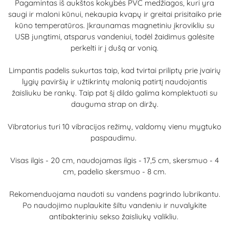
Pagamintas iš aukštos kokybės PVC medžiagos, kuri yra
saugi ir maloni kūnui, nekaupia kvapų ir greitai prisitaiko prie
kūno temperatūros. Įkraunamas magnetiniu įkrovikliu su
USB jungtimi, atsparus vandeniui, todėl žaidimus galėsite
perkelti ir į dušą ar vonią.
Limpantis padelis sukurtas taip, kad tvirtai priliptų prie įvairių
lygių paviršių ir užtikrintų malonią patirtį naudojantis
žaisliuku be rankų. Taip pat šį dildo galima komplektuoti su
dauguma strap on diržų.
Vibratorius turi 10 vibracijos režimų, valdomų vienu mygtuko
paspaudimu.
Visas ilgis - 20 cm, naudojamas ilgis - 17,5 cm, skersmuo - 4
cm, padelio skersmuo - 8 cm.
Rekomenduojama naudoti su vandens pagrindo lubrikantu.
Po naudojimo nuplaukite šiltu vandeniu ir nuvalykite
antibakteriniu sekso žaisliukų valikliu.