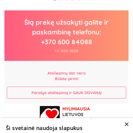
Šią prekę užsakyti galite ir
paskambinę telefonu:
+370 600 84088
I-V 8:00-18:00
Atsiliepimų dar nėra
Būkite pirmi!
Parašyk atsiliepimą ir GAUK DOVANĄ!
MYLIMIAUSIA
LIETUVOS
ELEKTRONINĖ
×
PARDUOTUVĖ
Ši svetainė naudoja slapukus