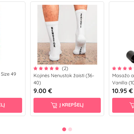
(2)
 Size 49
Kojinės Nenustok žaisti (36-
Masažo a
40)
Vanilla (1
9.00 €
10.95 €
LĮ
Į KREPŠELĮ