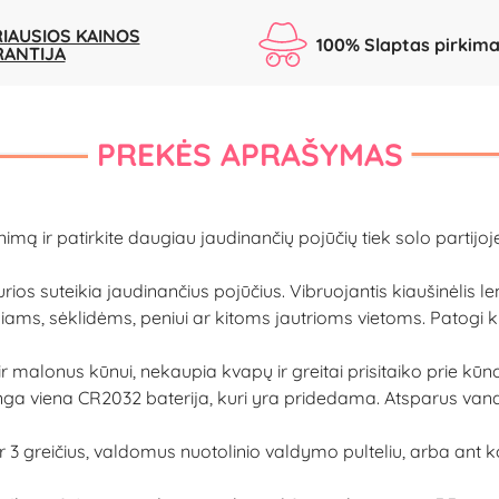
IAUSIOS KAINOS
100% Slaptas pirkim
RANTIJA
PREKĖS APRAŠYMAS
nimą ir patirkite daugiau jaudinančių pojūčių tiek solo partijoj
rios suteikia jaudinančius pojūčius. Vibruojantis kiaušinėlis
neliams, sėklidėms, peniui ar kitoms jautrioms vietoms. Patogi ki
r malonus kūnui, nekaupia kvapų ir greitai prisitaiko prie kū
linga viena CR2032 baterija, kuri yra pridedama. Atsparus vanden
 ir 3 greičius, valdomus nuotolinio valdymo pulteliu, arba an