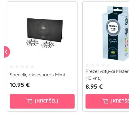
Prezervatyvai Mister
Spenelių aksesuaras Mimi
(10 vnt.)
10.95 €
8.95 €
Į KREPŠELĮ
Į KREPŠE