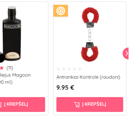
(11)
liejus Magoon
Antrankiai Kontrolė (raudoni)
00 ml)
9.95 €
Į KREPŠELĮ
Į KREPŠELĮ