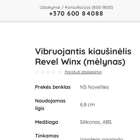
Užsakymai / Konsultacijos (8:00-18:00)
+370 600 84088
Vibruojantis kiaušinėlis
Revel Winx (mėlynas)
Parašyti atsiliepimą
Prekės ženklas
NS Novelties
Naudojamas
6,8 cm
ilgis
Medžiaga
Silikonas, ABS
Tinkamas
Vandens pagrindo