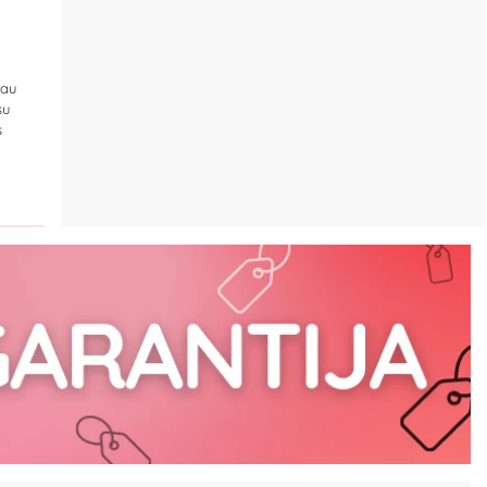
iau
su
s