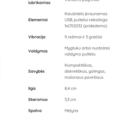
lubrikantas
Kiaušinėlis įkraunamas
Elementai
USB, pulteliui reikalinga
1xCR2032 (pridedama)
Vibracija
9 režimai ir 3 greičiai
Mygtuku arba nuotolinio
Valdymas
valdymo pulteliu
Kompaktiškas,
Savybės
diskretiškas, galingas,
malonaus paviršiaus
Ilgis
8,4 cm
Skersmuo
3,3 cm
Spalva
Mėlyna