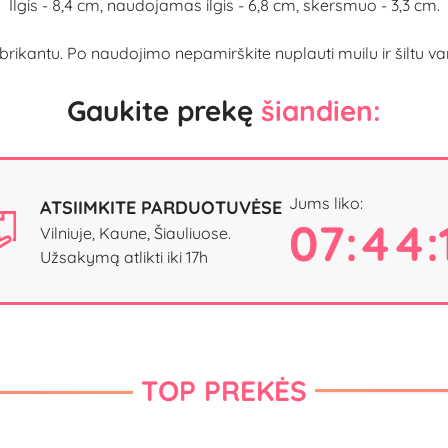
Ilgis - 8,4 cm, naudojamas ilgis - 6,8 cm, skersmuo - 3,3 cm.
ntu. Po naudojimo nepamirškite nuplauti muilu ir šiltu vand
Gaukite prekę
šiandien:
Jums liko:
ATSIIMKITE PARDUOTUVĖSE
07:44:
Vilniuje, Kaune, Šiauliuose.
Užsakymą atlikti iki 17h
TOP PREKĖS