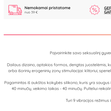
Nemokamai pristatome
GER
GA
nuo 39 €
Paįvairinkite savo seksualinį gyve
Dailaus dizaino, aptakios formos, dengtas juostelėmis, ku
arba išorinių erogeninių zonų stimuliacijai: klitoriui, spe
Pagamintas iš aukštos kokybės silikono, kuris yra saugus i
40 minučių, veikimo laikas - 40 minučių. Pulteliui reika
Turi 9 vibracijos režimus