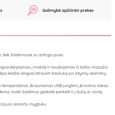
as
Galimybė apžiūrėti prekes
e, tiek žaidimuose su antrąja puse.
 lengvai įterpiamas į makštį ir naudojamas G taško masažui
lpa leidžia lengvai ištraukti žaisliuką po intymių akimirkų.
no temperatūros. Įkraunamas USB jungtimi, įkrovimo laikas -
iui, todėl žaidimus galėsite perkelti ir į dušą ar vonią.
t korpuso esančiu mygtuku.