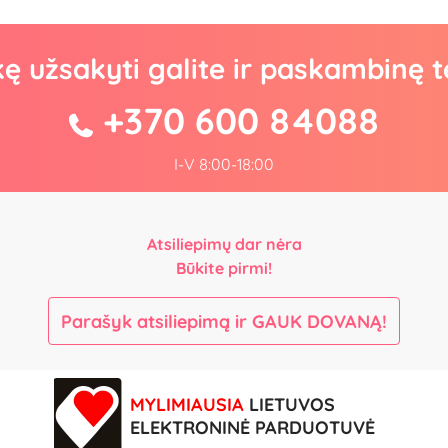
kę užsakyti galite ir paskambinę t
+370 600 84088
I-V 8:00-18:00
Atsiliepimų dar nėra
Būkite pirmi!
Parašyk atsiliepimą ir GAUK DOVANĄ!
MYLIMIAUSIA
LIETUVOS
ELEKTRONINĖ PARDUOTUVĖ