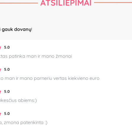
ATSILIEPIMAI
i
gauk dovanų
!
5.0
ktas patinka man ir mano žmonai
5.0
ko man ir mano parneriu vertas kiekvieno euro
5.0
ūkesčius abiems:)
5.0
ka, zmona patenkinta :)