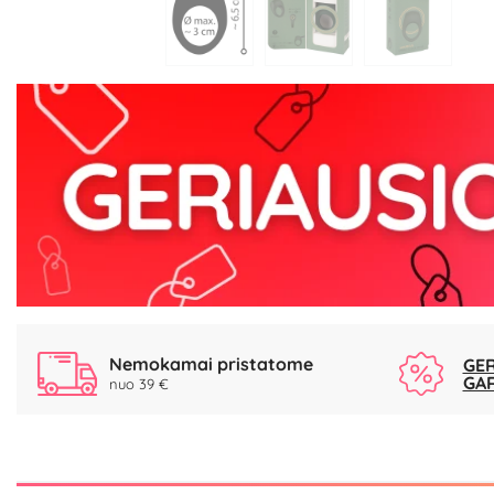
Nemokamai pristatome
GER
GA
nuo 39 €