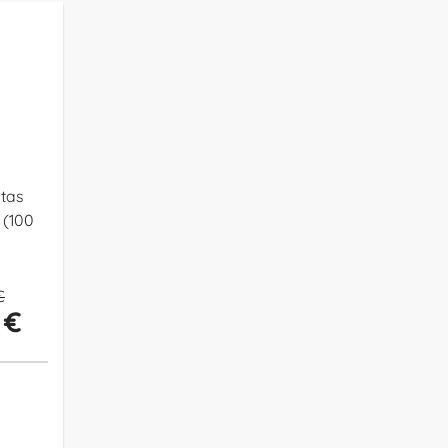
tas
 (100
€
 €