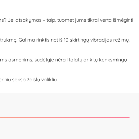
? Jei atsakymas – taip, tuomet jums tikrai verta išmėginti
 trukmę. Galima rinktis net iš 10 skirtingų vibracijos režimų.
kiems asmenims, sudėtyje nėra ftalatų ar kitų kenksmingų
iu sekso žaislų valikliu.