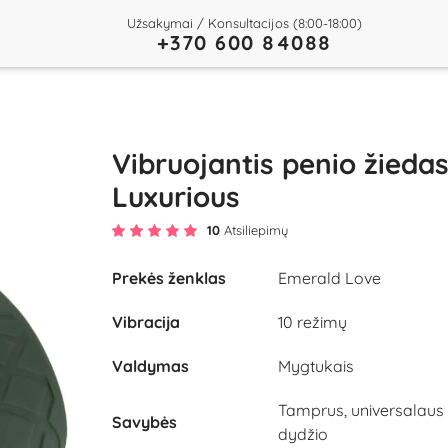
Užsakymai / Konsultacijos (8:00-18:00)
+370 600 84088
Vibruojantis penio žieda
Luxurious
10
Atsiliepimų
Prekės ženklas
Emerald Love
Vibracija
10 režimų
Valdymas
Mygtukais
Tamprus, universalaus
Savybės
dydžio