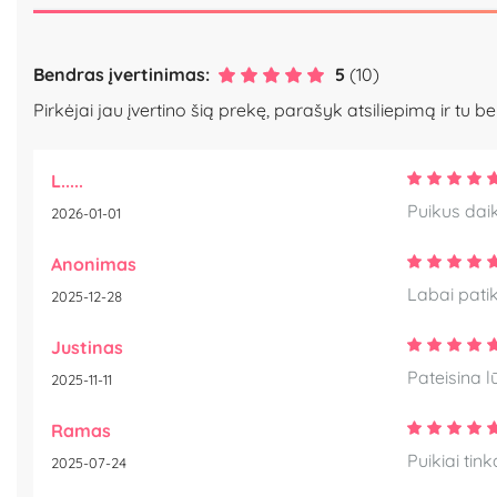
Bendras įvertinimas:
5
(10)
Pirkėjai jau įvertino šią prekę, parašyk atsiliepimą ir tu be
L.....
Puikus dai
2026-01-01
Anonimas
Labai pati
2025-12-28
Justinas
Pateisina l
2025-11-11
Ramas
Puikiai tin
2025-07-24