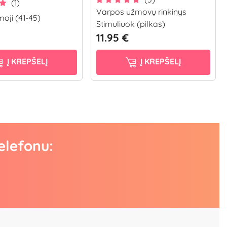
(1)
Varpos užmovų rinkinys
oji (41-45)
Stimuliuok (pilkas)
11.95 €
Į KREPŠELĮ
Į KREPŠELĮ
elefonu: