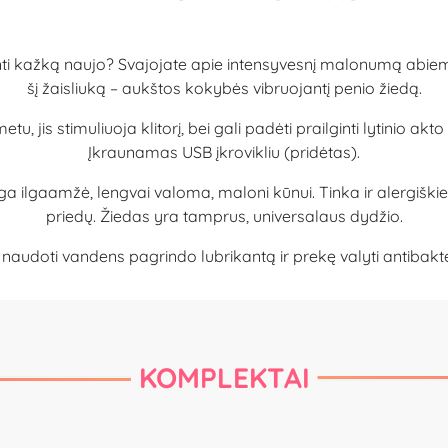
nti kažką naujo? Svajojate apie intensyvesnį malonumą abiems
šį žaisliuką – aukštos kokybės vibruojantį penio žiedą.
 jis stimuliuoja klitorį, bei gali padėti prailginti lytinio akto
Įkraunamas USB įkrovikliu (pridėtas).
aga ilgaamžė, lengvai valoma, maloni kūnui. Tinka ir alergiš
priedų. Žiedas yra tamprus, universalaus dydžio.
doti vandens pagrindo lubrikantą ir prekę valyti antibakterin
KOMPLEKTAI