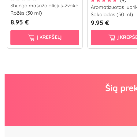
Shunga masažo aliejus-žvakė
Aromatizuotas lubri
Rožės (30 ml)
Šokoladas (50 ml)
8.95 €
9.95 €
Į KREPŠELĮ
Į KREPŠE
Šią pre