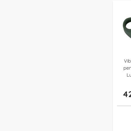
Vib
pen
L
42