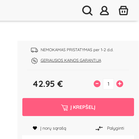
s
NEMOKAMAS PRISTATYMAS per 1-2 d.d.
GERIAUSIOS KAINOS GARANTIJA
42.95
€
–
+
Į KREPŠELĮ
Į norų sąrašą
Palyginti