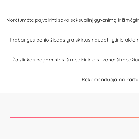
Norėtumėte paįvairinti savo seksualinį gyvenimą ir išmėgi
Prabangus penio žiedas yra skirtas naudoti lytinio akto metu,
Žaisliukas pagamintas iš medicininio silikono: ši medži
Rekomenduojama kartu nau