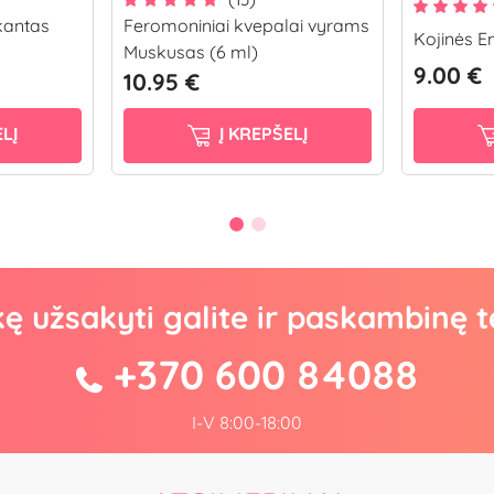
kantas
Feromoniniai kvepalai vyrams
Kojinės Em
Muskusas (6 ml)
9.00 €
10.95 €
LĮ
Į KREPŠELĮ
kę užsakyti galite ir paskambinę t
+370 600 84088
I-V 8:00-18:00