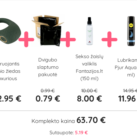
Sekso žaislų
Dvigubo
Lubrikan
ruojantis
valiklis
slaptumo
Pjur Aqua
io žiedas
Fantazijos.lt
pakuotė
ml)
uxurious
(150 ml)
0.99 €
10.00 €
14.95 
.95 €
0.79 €
8.00 €
11.96
63.70 €
Komplekto kaina
Sutaupote:
5.19 €