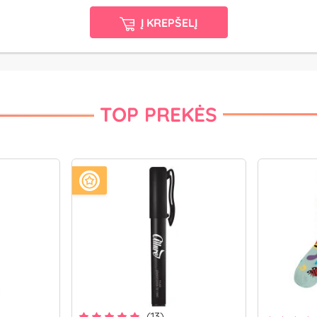
Į KREPŠELĮ
TOP PREKĖS
(13)