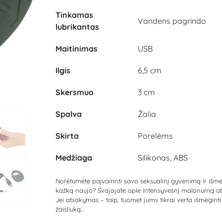
Tinkamas
Vandens pagrindo
lubrikantas
Maitinimas
USB
Ilgis
6,5 cm
Skersmuo
3 cm
Spalva
Žalia
Skirta
Porelėms
Medžiaga
Silikonas, ABS
Norėtumėte paįvairinti savo seksualinį gyvenimą ir išmė
kažką naujo? Svajojate apie intensyvesnį malonumą a
Jei atsakymas – taip, tuomet jums tikrai verta išmėginti 
žaisliuką...