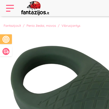
Fantazijos.lt
Penio žiedai, movos
Vibruojantys