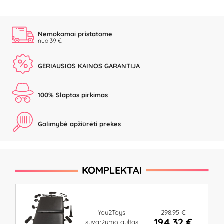
Nemokamai pristatome
nuo 39 €
GERIAUSIOS KAINOS GARANTIJA
100% Slaptas pirkimas
Galimybė apžiūrėti prekes
KOMPLEKTAI
298.95 €
You2Toys
194.32 €
suvaržymo gultas