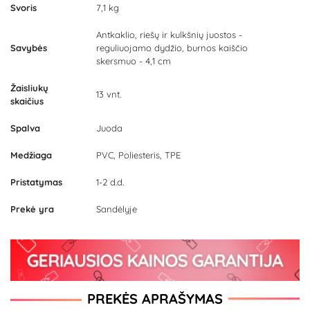
Svoris
7,1 kg
Antkaklio, riešų ir kulkšnių juostos -
Savybės
reguliuojamo dydžio, burnos kaiščio
skersmuo - 4,1 cm
Žaisliukų
13 vnt.
skaičius
Spalva
Juoda
Medžiaga
PVC, Poliesteris, TPE
Pristatymas
1-2 d.d.
Prekė yra
Sandėlyje
PREKĖS APRAŠYMAS