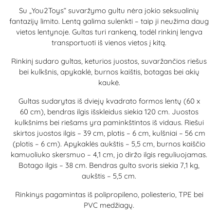
Su „You2Toys“ suvaržymo gultu nėra jokio seksualinių
fantazijų limito. Lentą galima sulenkti – taip ji neužima daug
vietos lentynoje. Gultas turi rankeną, todėl rinkinį lengva
transportuoti iš vienos vietos į kitą.
Rinkinį sudaro gultas, keturios juostos, suvaržančios riešus
bei kulkšnis, apykaklė, burnos kaištis, botagas bei akių
kaukė.
Gultas sudarytas iš dviejų kvadrato formos lentų (60 x
60 cm), bendras ilgis išskleidus siekia 120 cm. Juostos
kulkšnims bei riešams yra paminkštintos iš vidaus. Riešui
skirtos juostos ilgis – 39 cm, plotis – 6 cm, kulšniai – 56 cm
(plotis – 6 cm). Apykaklės aukštis – 5,5 cm, burnos kaiščio
kamuoliuko skersmuo – 4,1 cm, jo diržo ilgis reguliuojamas.
Botago ilgis – 38 cm. Bendras gulto svoris siekia 7,1 kg,
aukštis – 5,5 cm.
Rinkinys pagamintas iš polipropileno, poliesterio, TPE bei
PVC medžiagų.