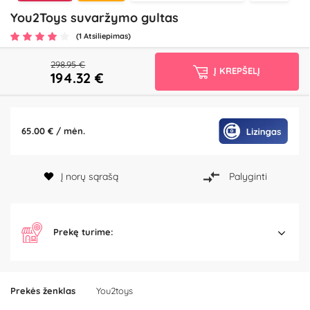
You2Toys suvaržymo gultas
(1 Atsiliepimas)
298.95 €
Į KREPŠELĮ
194.32
€
65.00 € / mėn.
Į norų sąrašą
Palyginti
Prekę turime:
Prekės ženklas
You2toys