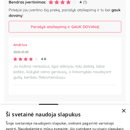
Bendras įvertinimas:
4
(1)
Pirkėjai jau įvertino šią prekę, parašyk atsiliepimą ir tu bei
gauk
dovanų
!
Parašyk atsiliepimą ir GAUK DOVANĄ!
Andrius
2020-01-05
4.0
Jis kažkas nerealaus. Ilgai ieškojau tokį daiktą, labai
patiko, kokybė viena geriausių, o linksmybės naudojant
gultą, beribės. Rekomenduoju.
MYLIMIAUSIA
×
LIETUVOS
Ši svetainė naudoja slapukus
ELEKTRONINĖ
PARDUOTUVĖ
Šioje svetainėje naudojami slapukai, siekiant pagerinti vartotojo
patirtį. Naudodamiesi mūsų svetaine, jūs sutinkate su visais slapukais