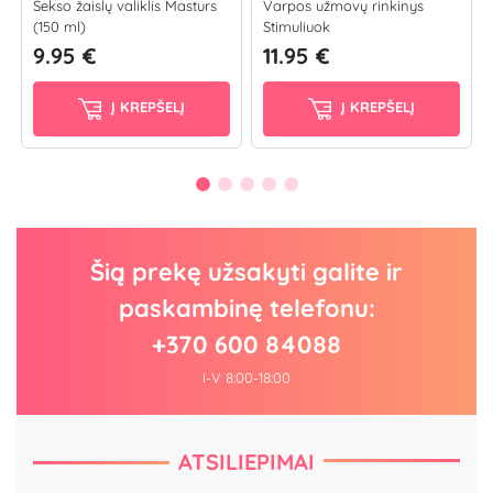
Sekso žaislų valiklis Masturs
Varpos užmovų rinkinys
(150 ml)
Stimuliuok
9.95 €
11.95 €
Į KREPŠELĮ
Į KREPŠELĮ
Šią prekę užsakyti galite ir
paskambinę telefonu:
+370 600 84088
I-V 8:00-18:00
ATSILIEPIMAI