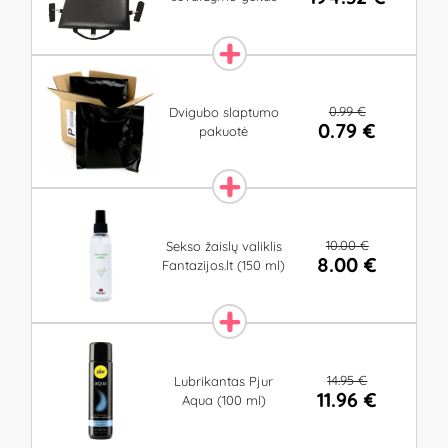
0.99 €
Dvigubo slaptumo
0.79 €
pakuotė
10.00 €
Sekso žaislų valiklis
8.00 €
Fantazijos.lt (150 ml)
14.95 €
Lubrikantas Pjur
11.96 €
Aqua (100 ml)