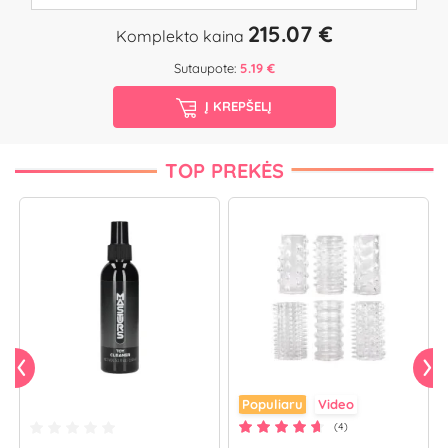
215.07 €
Komplekto kaina
Sutaupote:
5.19 €
Į KREPŠELĮ
TOP PREKĖS
Populiaru
Video
(4)