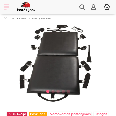
BDSM & Fetish
Suvaržymo rinkiniai
-35%
Akcija
Paskutinė
Nemokamas pristatymas
Lizingas