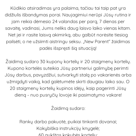
Kūdikio atsiradimas yra palaima, tačiau tai taip pat yra
didžiulis išbandymas porai. Naujagimiui nerūpi Jūsų rutina ir
jam reikia dėmesio 24 valandas per parą, 7 dienas per
savaitę, vadinasi, Jums neliks daug laisvo laiko vienas kitam.
Net jei ir rasite laisvą akimirką, abu galbūt norėsite tiesiog
pailsėti, o ne užsiimti aistringu seksu. „New Parent“ žaidimas
padės išspręsti šią situaciją!
Žaidimą sudaro 30 kuponų kortelių ir 20 staigmenų kortelių.
Kupono kortelės suteikia Jūsų partneriui galimybę perimti
Jūsų darbus, pavyzdžiui, sutvarkyti stalą po vakarienės arba
užmigdyti vaiką, kad galėtumėte skirti daugiau laiko sau. O
20 staigmenų kortelių kupinos idėjų, kaip pagerinti Jūsų
dieną - nuo pusryčių lovoje iki pasimatymo vakare!
Žaidimą sudaro:
Rankų darbo pakuotė, puikiai tinkanti dovanai;
Kokybiška instrukcijų knygelė;
60 aukštos kokybės kortelių: