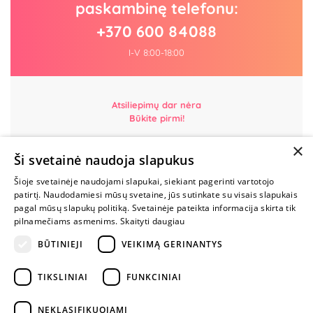
paskambinę telefonu:
+370 600 84088
I-V 8:00-18:00
Atsiliepimų dar nėra
Būkite pirmi!
×
Parašyk atsiliepimą ir GAUK DOVANĄ!
Ši svetainė naudoja slapukus
Šioje svetainėje naudojami slapukai, siekiant pagerinti vartotojo
MYLIMIAUSIA
patirtį. Naudodamiesi mūsų svetaine, jūs sutinkate su visais slapukais
LIETUVOS
pagal mūsų slapukų politiką. Svetainėje pateikta informacija skirta tik
ELEKTRONINĖ
pilnamečiams asmenims.
Skaityti daugiau
PARDUOTUVĖ
BŪTINIEJI
VEIKIMĄ GERINANTYS
NENUSTOK
TIKSLINIAI
FUNKCINIAI
ŽAISTI
NEKLASIFIKUOJAMI