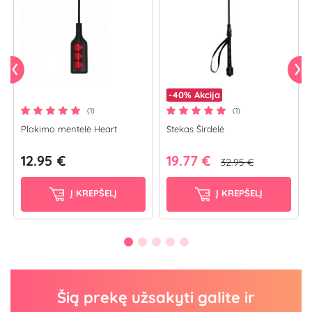
-40%
Akcija
(1)
(1)
Plakimo mentelė Heart
Stekas Širdelė
12.95 €
19.77 €
32.95 €
Į KREPŠELĮ
Į KREPŠELĮ
Šią prekę užsakyti galite ir