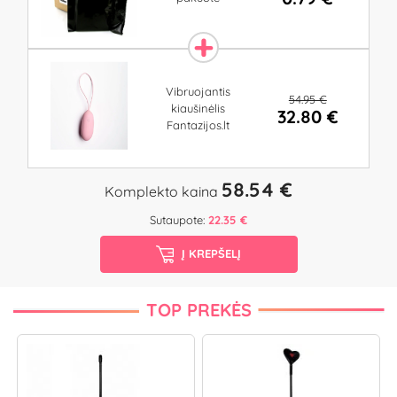
Vibruojantis
54.95 €
kiaušinėlis
32.80 €
Fantazijos.lt
58.54 €
Komplekto kaina
Sutaupote:
22.35 €
Į KREPŠELĮ
TOP PREKĖS