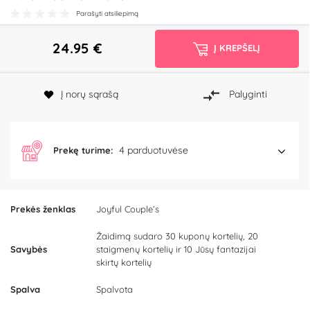
Parašyti atsiliepimą
24.95
€
Į KREPŠELĮ
Į norų sąrašą
Palyginti
4 parduotuvėse
Prekę turime:
Prekės ženklas
Joyful Couple’s
Žaidimą sudaro 30 kuponų kortelių, 20
Savybės
staigmenų kortelių ir 10 Jūsų fantazijai
skirtų kortelių
Spalva
Spalvota