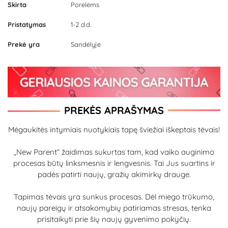
Skirta
Porelėms
Pristatymas
1-2 d.d.
Prekė yra
Sandėlyje
PREKĖS APRAŠYMAS
Mėgaukitės intymiais nuotykiais tapę šviežiai iškeptais tėvais!
„New Parent“ žaidimas sukurtas tam, kad vaiko auginimo
procesas būtų linksmesnis ir lengvesnis. Tai Jus suartins ir
padės patirti naujų, gražių akimirkų drauge.
Tapimas tėvais yra sunkus procesas. Dėl miego trūkumo,
naujų pareigų ir atsakomybių patiriamas stresas, tenka
prisitaikyti prie šių naujų gyvenimo pokyčių.