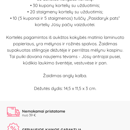
• 30 kuponų kortelių su užduotimis;
• 20 staigmenų kortelių su užduotimis;
• 10 (5 kuponai ir 5 staigmenos) tuščių „Pasidaryk pats“
kortelių Jūsų pačių vaizduotei.
Kortelės pagamintos iš aukštos kokybės matinio laminuoto
popieriaus, yra mėlynos ir rožinės spalvos. Žaidimas
supakuotas stilingoje dėžutėje ir perrištas mėlynu kaspinu.
Tai puiki dovana naujiems tėvams - Jūsų antrajai pusei,
kūdikio laukimo šventėje, vestuvėse ir pan.
Žaidimas anglų kalba.
Dėžutės dydis: 14,5 x 11,5 x 3 cm.
Nemokamai pristatome
nuo 39 €
GERIAUSIOS KAINOS GARANTIJA