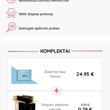
100% Slaptas pirkimas
Galimybė apžiūrėti prekes
KOMPLEKTAI
Žaidimas New
24.95 €
Parent
0.99 €
Dvigubo slaptumo
0.79 €
pakuotė