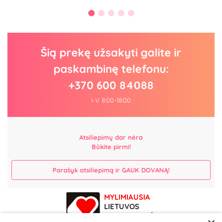
Šią prekę užsakyti galite ir
paskambinę telefonu:
+370 600 84088
I-V 8:00-18:00
Atsiliepimų dar nėra
Būkite pirmi!
Parašyk atsiliepimą ir GAUK DOVANĄ!
MYLIMIAUSIA
LIETUVOS
ELEKTRONINĖ