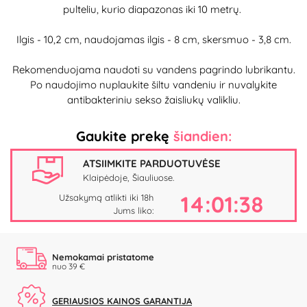
pulteliu, kurio diapazonas iki 10 metrų.
Ilgis - 10,2 cm, naudojamas ilgis - 8 cm, skersmuo - 3,8 cm.
Rekomenduojama naudoti su vandens pagrindo lubrikantu.
Po naudojimo nuplaukite šiltu vandeniu ir nuvalykite
antibakteriniu sekso žaisliukų valikliu.
Gaukite prekę
šiandien:
ATSIIMKITE PARDUOTUVĖSE
Klaipėdoje, Šiauliuose.
14:01:38
Užsakymą atlikti iki 18h
Jums liko:
Nemokamai pristatome
nuo 39 €
GERIAUSIOS KAINOS GARANTIJA