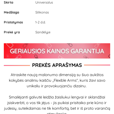
Skirta
Universalus
Medžiaga
Silikonas
Pristatymas
1-2 d.d.
Prekė yra
Sandėlyje
PREKĖS APRAŠYMAS
Atraskite naują malonumo dimensiją su šiuo aukštos
kokybės analiniu kaiščiu „Flexible Arms“, kuris žavi savo
unikaliu ir provokuojančiu dizainu.
Smailėjanti galvutė leidžia žaisliukui lengvai ir sklandžiai
įsiskverbti, o vos tik įėjus - jis puikiai prisitaiko prie kūno ir
judesių, suteikdamas ne tik komfortą, bet ir iš proto varančią
stimuliaciją.