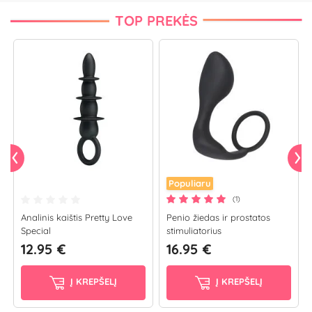
TOP PREKĖS
Populiaru
(1)
Analinis kaištis Pretty Love
Penio žiedas ir prostatos
Special
stimuliatorius
12.95 €
16.95 €
Į KREPŠELĮ
Į KREPŠELĮ