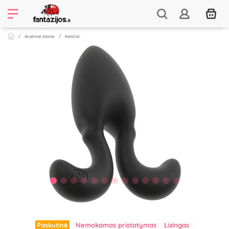
Analiniai žaislai
Kaiščiai
Paskutinė
Nemokamas pristatymas
Lizingas