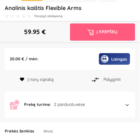
Analinis kaištis Flexible Arms
Parašyti atsiliepimą
59.95
€
Į KREPŠELĮ
20.00 € / mėn.
Į norų sąrašą
Palyginti
2 parduotuvėse
Prekę turime:
Prekės ženklas
Anos