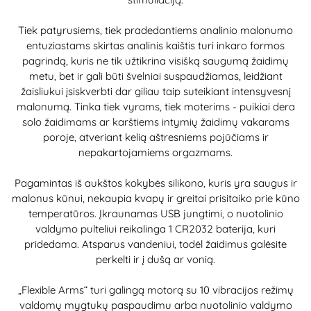
Tiek patyrusiems, tiek pradedantiems analinio malonumo
entuziastams skirtas analinis kaištis turi inkaro formos
pagrindą, kuris ne tik užtikrina visišką saugumą žaidimų
metu, bet ir gali būti švelniai suspaudžiamas, leidžiant
žaisliukui įsiskverbti dar giliau taip suteikiant intensyvesnį
malonumą. Tinka tiek vyrams, tiek moterims - puikiai dera
solo žaidimams ar karštiems intymių žaidimų vakarams
poroje, atveriant kelią aštresniems pojūčiams ir
nepakartojamiems orgazmams.
Pagamintas iš aukštos kokybės silikono, kuris yra saugus ir
malonus kūnui, nekaupia kvapų ir greitai prisitaiko prie kūno
temperatūros. Įkraunamas USB jungtimi, o nuotolinio
valdymo pulteliui reikalinga 1 CR2032 baterija, kuri
pridedama. Atsparus vandeniui, todėl žaidimus galėsite
perkelti ir į dušą ar vonią.
„Flexible Arms“ turi galingą motorą su 10 vibracijos režimų
valdomų mygtukų paspaudimu arba nuotolinio valdymo