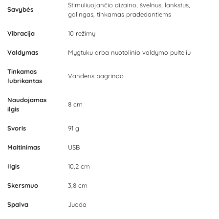
Stimuliuojančio dizaino, švelnus, lankstus,
Savybės
galingas, tinkamas pradedantiems
Vibracija
10 režimų
Valdymas
Mygtuku arba nuotolinio valdymo pulteliu
Tinkamas
Vandens pagrindo
lubrikantas
Naudojamas
8 cm
ilgis
Svoris
91 g
Maitinimas
USB
Ilgis
10,2 cm
Skersmuo
3,8 cm
Spalva
Juoda