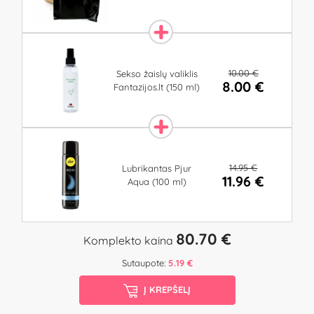
10.00 €
Sekso žaislų valiklis
8.00 €
Fantazijos.lt (150 ml)
14.95 €
Lubrikantas Pjur
11.96 €
Aqua (100 ml)
80.70 €
Komplekto kaina
Sutaupote:
5.19 €
Į KREPŠELĮ