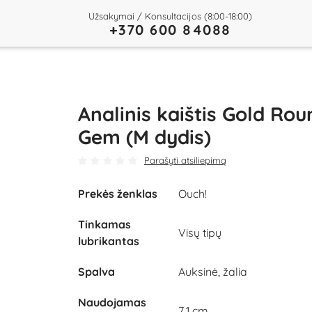
Užsakymai / Konsultacijos (8:00-18:00)
+370 600 84088
Analinis kaištis Gold Rou
Gem (M dydis)
Parašyti atsiliepimą
Prekės ženklas
Ouch!
Tinkamas
Visų tipų
lubrikantas
Spalva
Auksinė, žalia
Naudojamas
7,1 cm