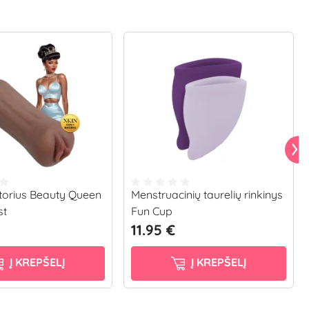
torius Beauty Queen
Menstruacinių taurelių rinkinys
st
Fun Cup
11.95 €
Į KREPŠELĮ
Į KREPŠELĮ