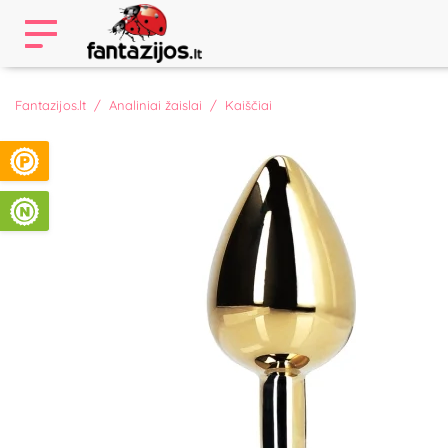
Fantazijos.lt
Analiniai žaislai
Kaiščiai