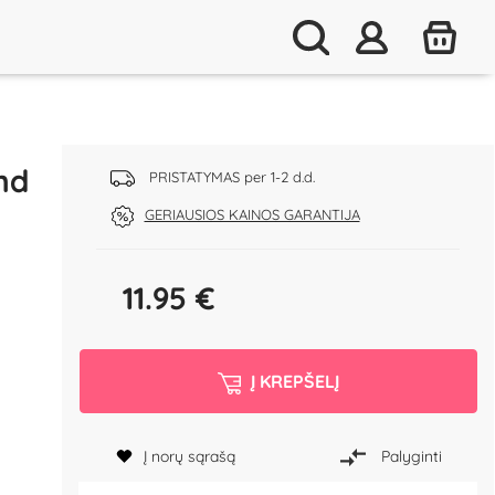
nd
PRISTATYMAS per 1-2 d.d.
GERIAUSIOS KAINOS GARANTIJA
11.95
€
Į KREPŠELĮ
Į norų sąrašą
Palyginti