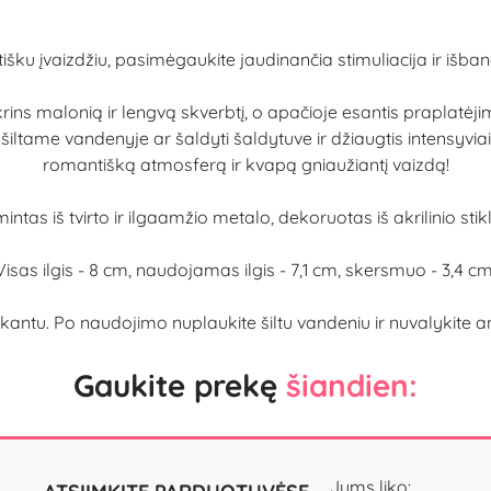
išku įvaizdžiu, pasimėgaukite jaudinančia stimuliacija ir išb
ikrins malonią ir lengvą skverbtį, o apačioje esantis praplatėji
 šiltame vandenyje ar šaldyti šaldytuve ir džiaugtis intensyvia
romantišką atmosferą ir kvapą gniaužiantį vaizdą!
intas iš tvirto ir ilgaamžio metalo, dekoruotas iš akrilinio sti
Visas ilgis - 8 cm, naudojamas ilgis - 7,1 cm, skersmuo - 3,4 cm
u. Po naudojimo nuplaukite šiltu vandeniu ir nuvalykite anti
Gaukite prekę
šiandien:
Jums liko: