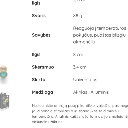
ilgis
Svoris
88 g
Reaguoja į temperatūros
Savybės
pokyčius, puoštas blizgiu
akmenėliu
Ilgis
8 cm
Skersmuo
3,4 cm
Skirta
Universalus
Medžiaga
Akrilas , Aliuminis
Nustebinkite antrąją pusę pikantišku įvaizdžiu, pasimėg
jaudinančia stimuliacija ir išbandykite žaidimus su
temperatūra. Analinis kaištis lašo formos, jo smailėjanti
viršūnėlė užtikrins...