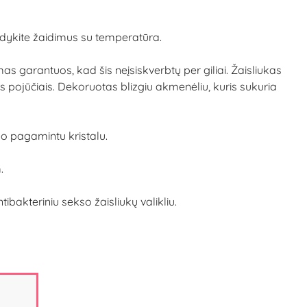
andykite žaidimus su temperatūra.
mas garantuos, kad šis neįsiskverbtų per giliai. Žaisliukas
is pojūčiais. Dekoruotas blizgiu akmenėliu, kuris sukuria
klo pagamintu kristalu.
.
bakteriniu sekso žaisliukų valikliu.