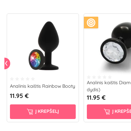
Analinis kaištis Dia
Analinis kaištis Rainbow Booty
dydis)
11.95 €
11.95 €
Į KREPŠELĮ
Į KREPŠE