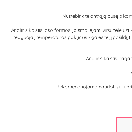
Nustebinkite antrąją pusę pikant
Analinis kaištis lašo formos, jo smailėjanti viršūnėlė užt
reaguoja į temperatūros pokyčius - galėsite jį pašildyti
Analinis kaištis pagam
Rekomenduojama naudoti su lubrikant