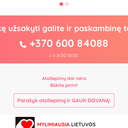
kę užsakyti galite ir paskambinę t
+370 600 84088
I-V 8:00-18:00
Atsiliepimų dar nėra
Būkite pirmi!
Parašyk atsiliepimą ir GAUK DOVANĄ!
MYLIMIAUSIA
LIETUVOS