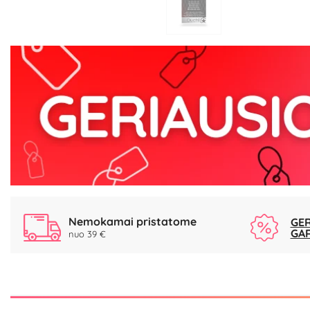
Nemokamai pristatome
GER
GA
nuo 39 €