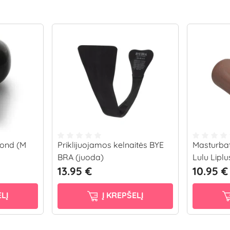
mond (M
Priklijuojamos kelnaitės BYE
Masturba
BRA (juoda)
Lulu Liplu
13.95 €
10.95 €
LĮ
Į KREPŠELĮ