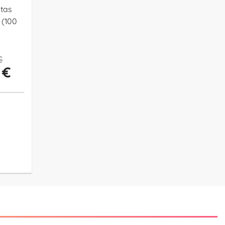
tas
 (100
€
 €