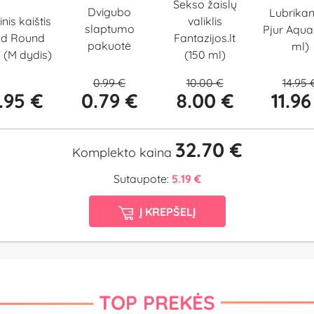
Sekso žaislų
Dvigubo
Lubrikan
inis kaištis
valiklis
slaptumo
Pjur Aqua
ld Round
Fantazijos.lt
pakuotė
ml)
(M dydis)
(150 ml)
0.99 €
10.00 €
14.95 
1.95 €
0.79 €
8.00 €
11.96
32.70 €
Komplekto kaina
Sutaupote:
5.19 €
Į KREPŠELĮ
TOP PREKĖS