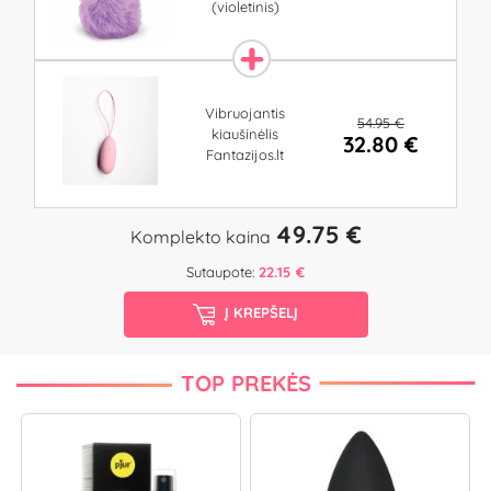
(violetinis)
Vibruojantis
54.95 €
kiaušinėlis
32.80 €
Fantazijos.lt
49.75 €
Komplekto kaina
Sutaupote:
22.15 €
Į KREPŠELĮ
TOP PREKĖS