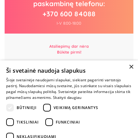
paskambinę telefonu:
+370 600 84088
I-V 8:00-18:00
Atsiliepimų dar nėra
Būkite pirmi!
×
Parašyk atsiliepimą ir GAUK DOVANĄ!
Ši svetainė naudoja slapukus
Šioje svetainėje naudojami slapukai, siekiant pagerinti vartotojo
MYLIMIAUSIA
patirtį. Naudodamiesi mūsų svetaine, jūs sutinkate su visais slapukais
LIETUVOS
pagal mūsų slapukų politiką. Svetainėje pateikta informacija skirta tik
ELEKTRONINĖ
pilnamečiams asmenims.
Skaityti daugiau
PARDUOTUVĖ
BŪTINIEJI
VEIKIMĄ GERINANTYS
NENUSTOK
TIKSLINIAI
FUNKCINIAI
ŽAISTI
NEKLASIFIKUOJAMI