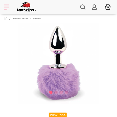
Analiniai žaislai
Kaiščiai
Paskutinė