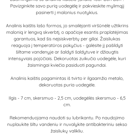
Pavizginkite savo purią uodegėlę ir pakvieskite mylimąjį
pasinerti į malonius nuotykius.
Analinis kaištis lašo formos, jo smailėjanti viršūnėlė užtikrins
malonią ir lengvą skverbtį, o apačioje esantis praplatėjimas
garantuos, kad šis neįsiskverbtų per giliai. Žaisliukas
reaguoja į temperatūros pokyčius - galėsite jį pašildyti
šiltame vandenyje ar šaldyti šaldytuve ir džiaugtis
intensyviais pojūčiais. Dekoruotas zuikučio uodegėle, kuri
žaismingai kviečia pasiduoti pagundai.
Analinis kaištis pagamintas iš tvirto ir ilgaamžio metalo,
dekoruotas puria uodegėle.
Ilgis - 7 cm, skersmuo - 2,5 cm, uodegėlės skersmuo - 6,5
cm.
Rekomenduojama naudoti su lubrikantu. Po naudojimo
nuplaukite šiltu vandeniu ir nuvalykite antibakteriniu sekso
žaisliukų valikliu.