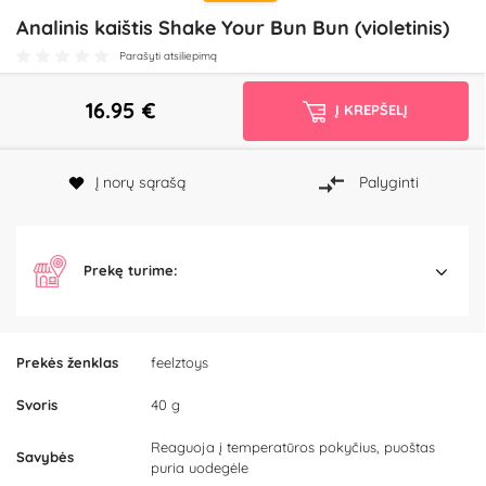
Analinis kaištis Shake Your Bun Bun (violetinis)
Parašyti atsiliepimą
16.95
€
Į KREPŠELĮ
Į norų sąrašą
Palyginti
Prekę turime:
Prekės ženklas
feelztoys
Svoris
40 g
Reaguoja į temperatūros pokyčius, puoštas
Savybės
puria uodegėle