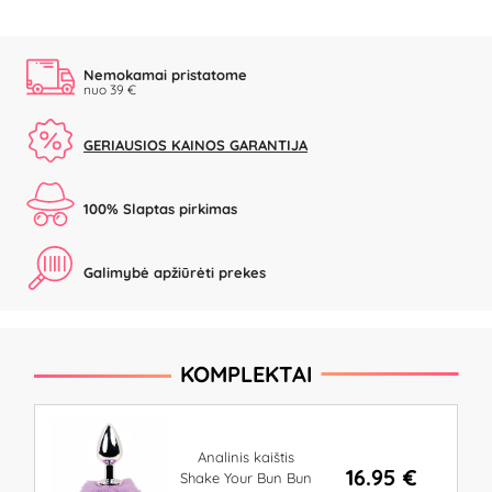
Nemokamai pristatome
nuo 39 €
GERIAUSIOS KAINOS GARANTIJA
100% Slaptas pirkimas
Galimybė apžiūrėti prekes
KOMPLEKTAI
Analinis kaištis
16.95 €
Shake Your Bun Bun