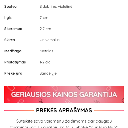
Spalva
Sidabrinė, violetinė
Ilgis
7 cm
Skersmuo
2,7 cm
Skirta
Universalus
Medžiaga
Metalas
Pristatymas
1-2 d.d.
Prekė yra
Sandėlyje
PREKĖS APRAŠYMAS
Suteikite savo vaidmenų žaidimams dar daugiau
žaismingumo su analiniu kaiščiu „Shake Your Bun Bun“.