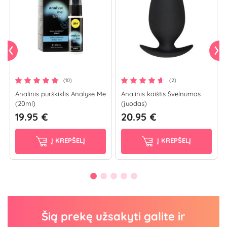
(10)
(2)
Analinis purškiklis Analyse Me
Analinis kaištis Švelnumas
(20ml)
(juodas)
19.95 €
20.95 €
Į KREPŠELĮ
Į KREPŠELĮ
Šią prekę užsakyti galite ir