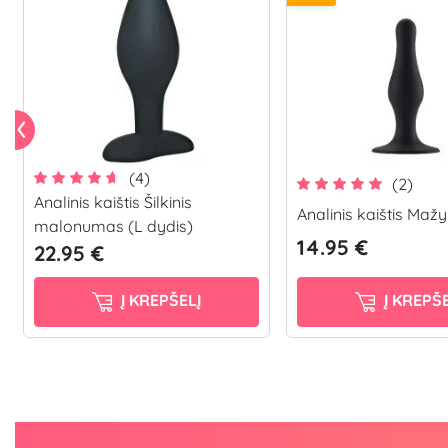
(4)
(2)
Analinis kaištis Šilkinis
Analinis kaištis Mažy
malonumas (L dydis)
14.95 €
22.95 €
Į KREPŠELĮ
Į KREPŠE