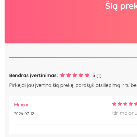
Šią pre
Bendras įvertinimas:
5
(1)
Pirkėjai jau įvertino šią prekę, parašyk atsiliepimą ir tu be
Mr.xxx
Itin malonu
2026-07-12