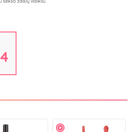
sekso žaislų valikliu.
13