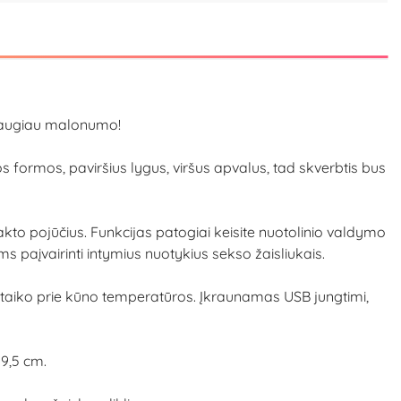
 daugiau malonumo!
os formos, paviršius lygus, viršus apvalus, tad skverbtis bus
o akto pojūčius. Funkcijas patogiai keisite nuotolinio valdymo
 paįvairinti intymius nuotykius sekso žaisliukais.
sitaiko prie kūno temperatūros. Įkraunamas USB jungtimi,
 9,5 cm.