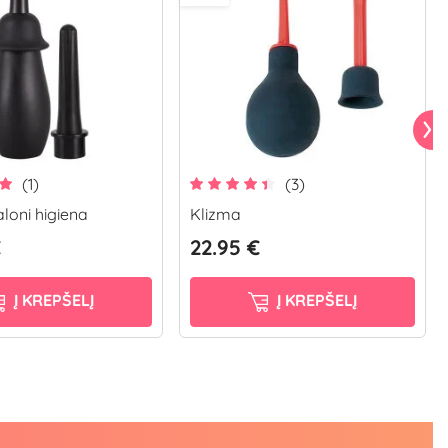
(1)
(3)
loni higiena
Klizma
€
22.95 €
Į KREPŠELĮ
Į KREPŠELĮ