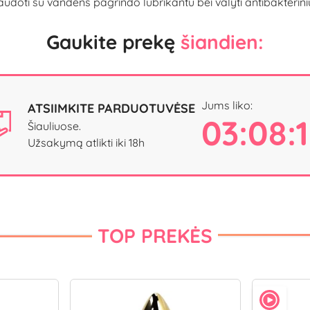
i su vandens pagrindo lubrikantu bei valyti antibakteriniu 
Gaukite prekę
šiandien:
Jums liko:
ATSIIMKITE PARDUOTUVĖSE
03:08:
Šiauliuose.
Užsakymą atlikti iki 18h
TOP PREKĖS