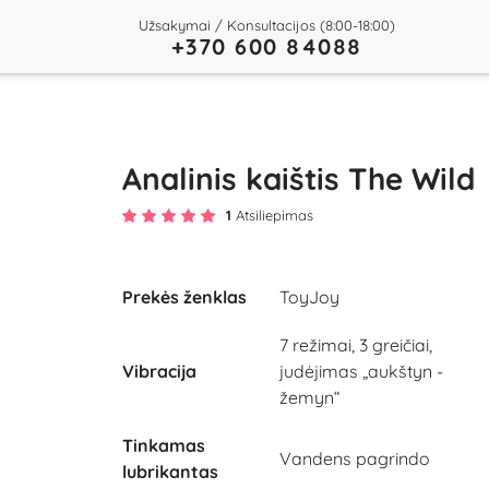
Užsakymai / Konsultacijos (8:00-18:00)
+370 600 84088
Analinis kaištis The Wild
1
Atsiliepimas
Prekės ženklas
ToyJoy
7 režimai, 3 greičiai,
Vibracija
judėjimas „aukštyn -
žemyn“
Tinkamas
Vandens pagrindo
lubrikantas