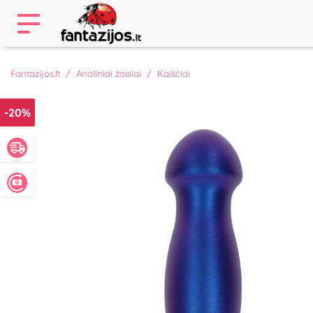
Fantazijos.lt
Analiniai žaislai
Kaiščiai
-20%