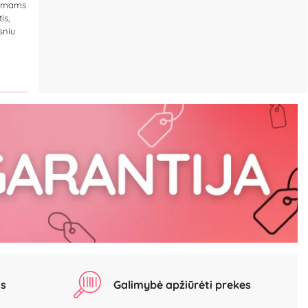
dimams
is,
sniu
as
Galimybė apžiūrėti prekes