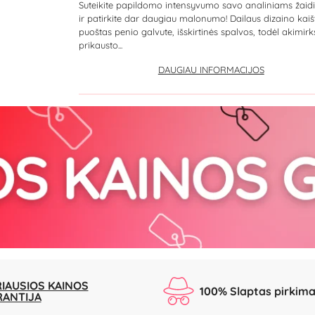
Suteikite papildomo intensyvumo savo analiniams žai
ir patirkite dar daugiau malonumo! Dailaus dizaino kaišt
puoštas penio galvute, išskirtinės spalvos, todėl akimirk
prikausto...
DAUGIAU INFORMACIJOS
IAUSIOS KAINOS
100% Slaptas pirkim
RANTIJA