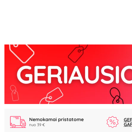
Nemokamai pristatome
GER
GA
nuo 39 €