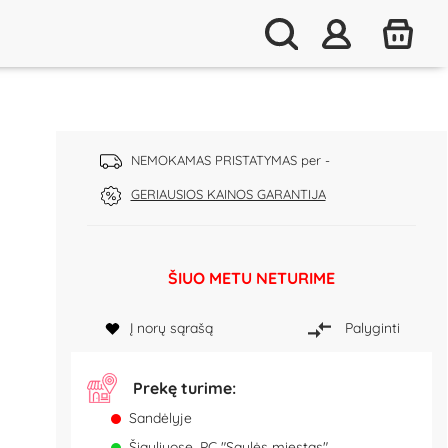
NEMOKAMAS PRISTATYMAS per -
GERIAUSIOS KAINOS GARANTIJA
ŠIUO METU NETURIME
Į norų sąrašą
Palyginti
Prekę turime:
Sandėlyje
Šiauliuose, PC "Saulės miestas"