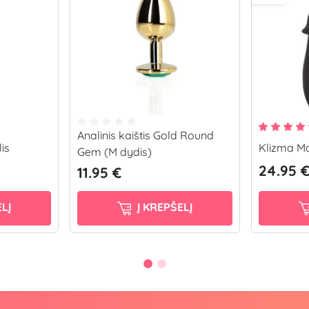
Analinis kaištis Gold Round
lis
Klizma Ma
Gem (M dydis)
24.95 
11.95 €
LĮ
Į KREPŠELĮ