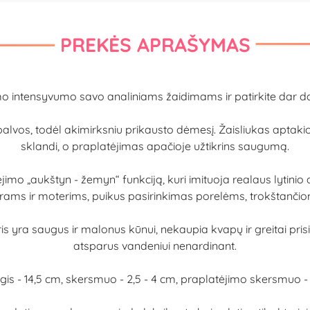
PREKĖS APRAŠYMAS
mo intensyvumo savo analiniams žaidimams ir patirkite dar
spalvos, todėl akimirksniu prikausto dėmesį. Žaisliukas aptaki
sklandi, o praplatėjimas apačioje užtikrins saugumą.
judėjimo „aukštyn - žemyn“ funkciją, kuri imituoja realaus lytini
ams ir moterims, puikus pasirinkimas porelėms, trokštančioms
is yra saugus ir malonus kūnui, nekaupia kvapų ir greitai pri
atsparus vandeniui nenardinant.
lgis - 14,5 cm, skersmuo - 2,5 - 4 cm, praplatėjimo skersmuo -