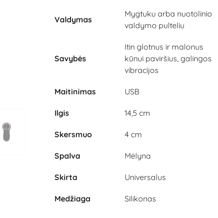
Mygtuku arba nuotolinio
Valdymas
valdymo pulteliu
Itin glotnus ir malonus
Savybės
kūnui paviršius, galingos
vibracijos
Maitinimas
USB
Ilgis
14,5 cm
Skersmuo
4 cm
Spalva
Mėlyna
Skirta
Universalus
Medžiaga
Silikonas