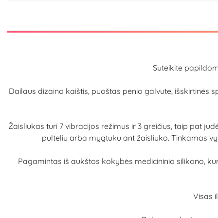
Suteikite papildo
Dailaus dizaino kaištis, puoštas penio galvute, išskirtinės 
Žaisliukas turi 7 vibracijos režimus ir 3 greičius, taip pat 
pulteliu arba mygtuku ant žaisliuko. Tinkamas vyr
Pagamintas iš aukštos kokybės medicininio silikono, kur
Visas i