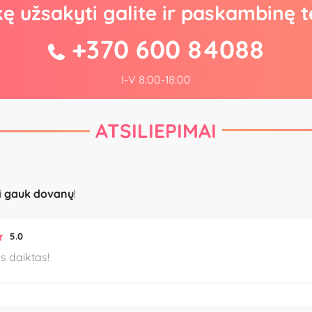
kę užsakyti galite ir paskambinę t
+370 600 84088
I-V 8:00-18:00
ATSILIEPIMAI
i
gauk dovanų
!
5.0
s daiktas!