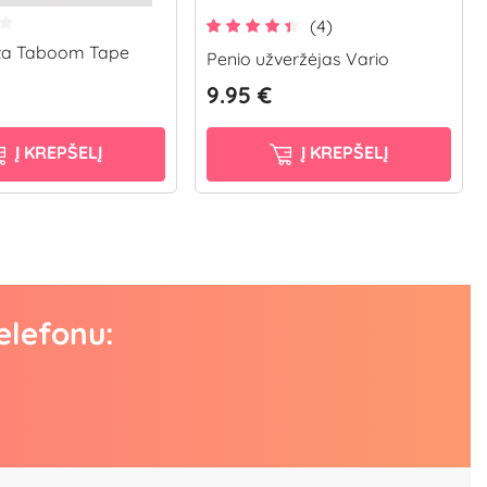
(4)
sta Taboom Tape
Penio užveržėjas Vario
9.95 €
Į KREPŠELĮ
Į KREPŠELĮ
elefonu: