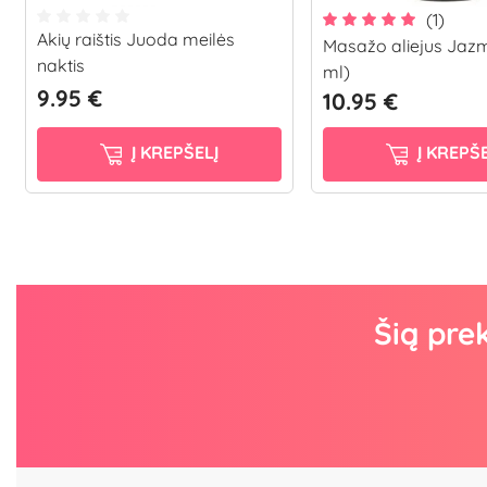
(1)
Akių raištis Juoda meilės
Masažo aliejus Jazm
naktis
ml)
9.95 €
10.95 €
Į KREPŠELĮ
Į KREPŠE
Šią pre