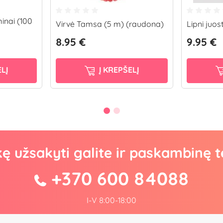
inai (100
Virvė Tamsa (5 m) (raudona)
Lipni juo
8.95 €
9.95 €
LĮ
Į KREPŠELĮ
kę užsakyti galite ir paskambinę t
+370 600 84088
I-V 8:00-18:00