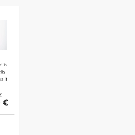
ntis
lis
s.lt
€
0 €