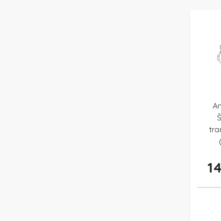
An
Š
tr
14