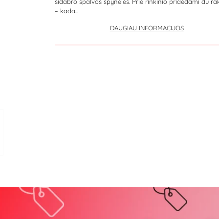
sidabro spalvos spyneles. Prie rinkinio pridedami du rak
– kada...
DAUGIAU INFORMACIJOS