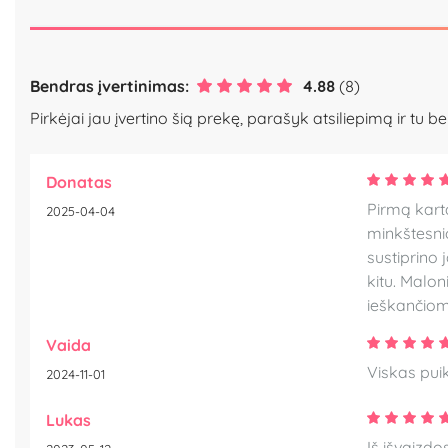
Bendras įvertinimas:
4.88
(8)
Pirkėjai jau įvertino šią prekę, parašyk atsiliepimą ir tu be
Donatas
Pirmą kart
2025-04-04
minkštesnio
sustiprino 
kitu. Malo
ieškančiom
Vaida
Viskas puik
2024-11-01
Lukas
Iš išvaizdo