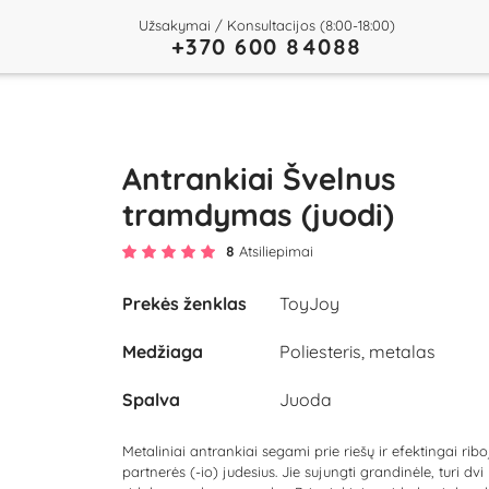
Užsakymai / Konsultacijos (8:00-18:00)
+370 600 84088
Antrankiai Švelnus
tramdymas (juodi)
8
Atsiliepimai
Prekės ženklas
ToyJoy
Medžiaga
Poliesteris, metalas
Spalva
Juoda
Metaliniai antrankiai segami prie riešų ir efektingai ribo
partnerės (-io) judesius. Jie sujungti grandinėle, turi dvi