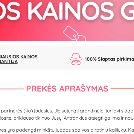
IAUSIOS KAINOS
100% Slaptas pirkim
RANTIJA
PREKĖS APRAŠYMAS
 partnerės (-io) judesius. Jie sujungti grandinėle, turi dvi sid
osite, priklauso tik nuo Jūsų. Antrankius atsegti galima ir na
nes yra padengti minkštu juodos spalvos dirbtiniu kailiuku. Ka