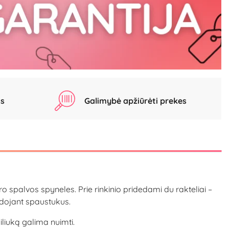
as
Galimybė apžiūrėti prekes
abro spalvos spyneles. Prie rinkinio pridedami du rakteliai –
udojant spaustukus.
iliuką galima nuimti.