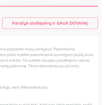
Parašyk atsiliepimą ir GAUK DOVANĄ!
krai paįvairino mūsų santykius. Pasirinkome
et tuo pačiu suteikė pakankamai suvaržymo pojūtį, kuris
ibas iš anksto. Tai suteikė daugiau pasitikėjimo vienas
paprastą priemonę. Tikrai rekomenduoju poroms,
tžvilgiu, verti. Rekomenduoju.
oti tikrai puikiai tiktų. Kailiukas labai minkštas, todėl