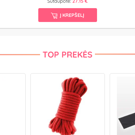
Sutaupote:
27.15 €
Į KREPŠELĮ
TOP PREKĖS