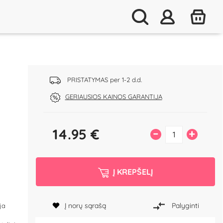
PRISTATYMAS per 1-2 d.d.
GERIAUSIOS KAINOS GARANTIJA
14.95
€
–
+
Į KREPŠELĮ
Į norų sąrašą
Palyginti
ja