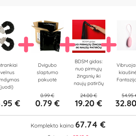
BDSM gidas:
Dvigubo
trankiai
Vibruoja
nuo pirmųjų
slaptumo
velnus
kiaušinė
žingsnių iki
pakuotė
amdymas
Fantazijo
naujų patirčių
(juodi)
0.99 €
24.00 €
54.95 
.95 €
0.79 €
19.20 €
32.8
67.74 €
Komplekto kaina