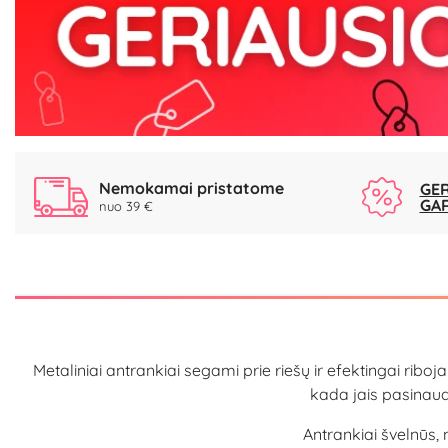
Nemokamai pristatome
GER
GA
nuo 39 €
Metaliniai antrankiai segami prie riešų ir efektingai riboja
kada jais pasinaud
Antrankiai švelnūs, 