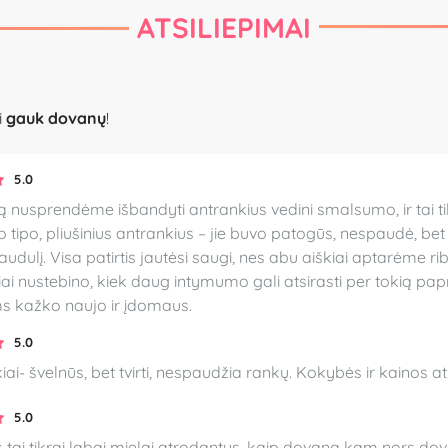
ATSILIEPIMAI
i
gauk dovanų
!
5.0
ą nusprendėme išbandyti antrankius vedini smalsumo, ir tai ti
 tipo, pliušinius antrankius – jie buvo patogūs, nespaudė, b
jaudulį. Visa patirtis jautėsi saugi, nes abu aiškiai aptarėme r
niai nustebino, kiek daug intymumo gali atsirasti per tokią 
s kažko naujo ir įdomaus.
5.0
iai- švelnūs, bet tvirti, nespaudžia rankų. Kokybės ir kainos a
5.0
s tai tikrai labai mielai atrodantys, kaip dovaną kam nors dovan