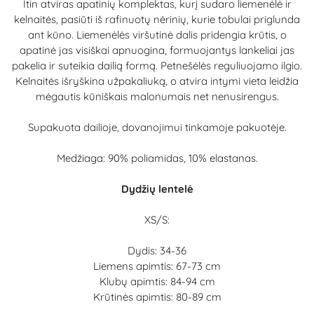
Itin atviras apatinių komplektas, kurį sudaro liemenėlė ir
kelnaitės, pasiūti iš rafinuotų nėrinių, kurie tobulai priglunda
ant kūno. Liemenėlės viršutinė dalis pridengia krūtis, o
apatinė jas visiškai apnuogina, formuojantys lankeliai jas
pakelia ir suteikia dailią formą. Petnešėlės reguliuojamo ilgio.
Kelnaitės išryškina užpakaliuką, o atvira intymi vieta leidžia
mėgautis kūniškais malonumais net nenusirengus.
Supakuota dailioje, dovanojimui tinkamoje pakuotėje.
Medžiaga: 90% poliamidas, 10% elastanas.
Dydžių lentelė
XS/S:
Dydis: 34-36
Liemens apimtis: 67-73 cm
Klubų apimtis: 84-94 cm
Krūtinės apimtis: 80-89 cm