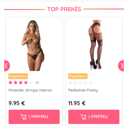
TOP PREKĖS
Populiaru
Populiaru
(1)
Moteriški stringai Intensa
Pėdkelnės Flashy
9.95 €
11.95 €
Į KREPŠELĮ
Į KREPŠELĮ