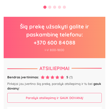
Šią prekę užsakyti galite ir
paskambinę telefonu:
+370 600 84088
I-V 8:00-18:00
ATSILIEPIMAI
Bendras įvertinimas:
5
(1)
Pirkėjai jau įvertino šią prekę, parašyk atsiliepimą ir tu bei
gauk
dovanų
!
Parašyk atsiliepimą ir GAUK DOVANĄ!