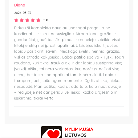
Diana
2026-03-23
5.0
Pirkau šį komplektą daugiau ypatingai progai, o ne
kasdienai – ir tikrai nenusivyliau. Atrodo labai gražiai ir
gundančiai, ypač tas iškirpimas liemenėlėje suteikia visai
kitokį efektą nei įprasti apatiniai. Užsidėjus iškart jautiesi
labiau pasitikinti savimi. Medžiaga švelni, nėriniai gražūs,
viskas atrodo kokybiškai. Labai patiko spalva – ryški, sodri
raudona, kuri tikrai traukia akį ir dar labiau sustiprina visą
įvaizdį. Aišku, tai nėra variantas, kurį norėtųsi nešioti visą
dieną, bet tokio tipo apatiniai tam ir nėra skirti. Labiau
trumpam, bet įspūdingam momentui. Dydis atitiko, niekas
nespaudė. Man patiko, kad atrodo taip, kaip nuotraukoje
– realybėje net dar geriau. Jei ieškai kažko drąsesnio ir
išskirtinio, tikrai verta.
MYLIMIAUSIA
LIETUVOS