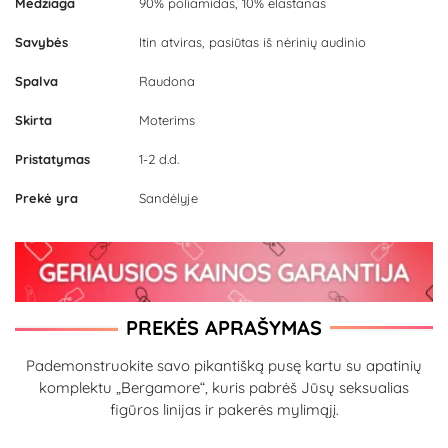
Medžiaga
90% poliamidas, 10% elastanas
Savybės
Itin atviras, pasiūtas iš nėrinių audinio
Spalva
Raudona
Skirta
Moterims
Pristatymas
1-2 d.d.
Prekė yra
Sandėlyje
PREKĖS APRAŠYMAS
Pademonstruokite savo pikantišką pusę kartu su apatinių
komplektu „Bergamore“, kuris pabrėš Jūsų seksualias
figūros linijas ir pakerės mylimąjį.