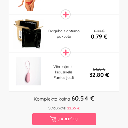
0.99 €
Dvigubo slaptumo
0.79 €
pakuotė
Vibruojantis
54.95 €
kiaušinėlis
32.80 €
Fantazijos.lt
60.54 €
Komplekto kaina
Sutaupote:
22.35 €
Į KREPŠELĮ