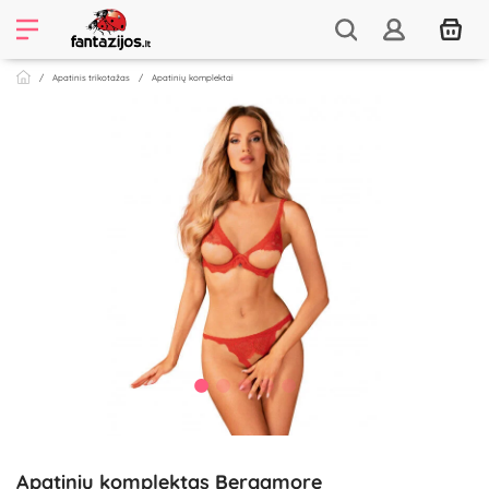
Apatinis trikotažas
Apatinių komplektai
Apatinių komplektas Bergamore