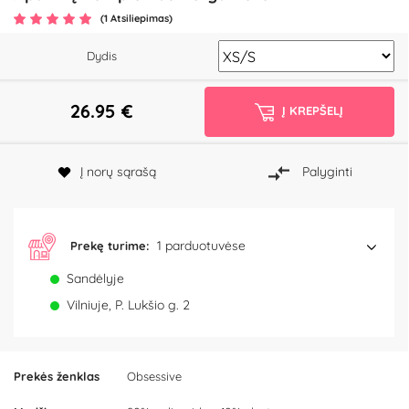
(1 Atsiliepimas)
Dydis
26.95
€
Į KREPŠELĮ
Į norų sąrašą
Palyginti
1 parduotuvėse
Prekę turime:
Sandėlyje
Vilniuje, P. Lukšio g. 2
Prekės ženklas
Obsessive