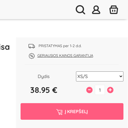
isa
PRISTATYMAS per 1-2 d.d.
GERIAUSIOS KAINOS GARANTIJA
Dydis
38.95
€
–
+
Į KREPŠELĮ