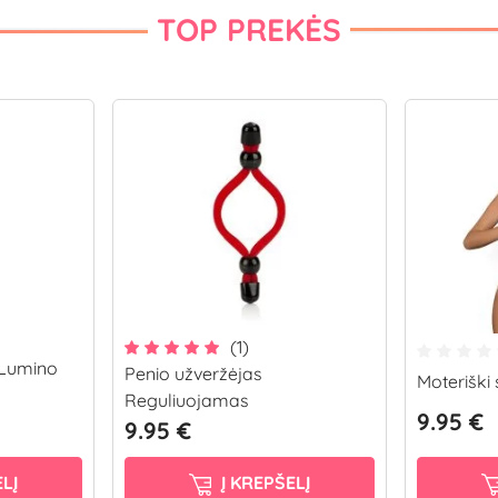
TOP PREKĖS
(1)
 Lumino
Penio užveržėjas
Moteriški
Reguliuojamas
9.95 €
9.95 €
LĮ
Į KREPŠELĮ