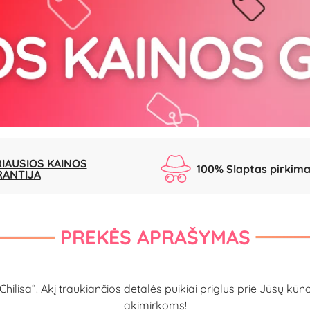
IAUSIOS KAINOS
100% Slaptas pirkim
RANTIJA
PREKĖS APRAŠYMAS
Chilisa“. Akį traukiančios detalės puikiai priglus prie Jūsų
akimirkoms!