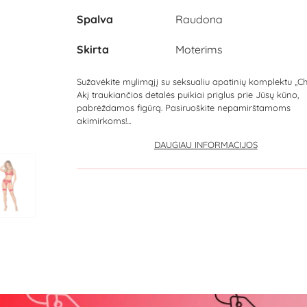
Spalva
Raudona
Skirta
Moterims
Sužavėkite mylimąjį su seksualiu apatinių komplektu „Chi
Akį traukiančios detalės puikiai priglus prie Jūsų kūno,
pabrėždamos figūrą. Pasiruoškite nepamirštamoms
akimirkoms!...
DAUGIAU INFORMACIJOS