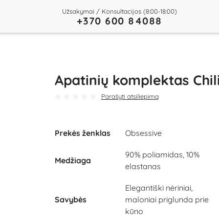
Užsakymai / Konsultacijos (8:00-18:00)
+370 600 84088
Apatinių komplektas Chil
Parašyti atsiliepimą
Prekės ženklas
Obsessive
90% poliamidas, 10%
Medžiaga
elastanas
Elegantiški nėriniai,
Savybės
maloniai priglunda prie
kūno