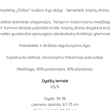
mplektą „Chilisa“ sudaro trys dalys - liemenėlė, kojinių diržas i
teikia išskirtinės elegancijos. Tampri ir maloni kūnui medžiag
 V formos iškirpte pabrėžia krūtis. Kojinių diržas išryškina k
naitės gundančiai apnuogina užpakaliuką išrinktojo glamon
Petnešėlės ir dirželiai reguliuojamo ilgio.
Supakuota dailioje, dovanojimui tinkamoje pakuotėje.
Medžiaga: 90% poliamidas, 10% elastanas.
Dydžių lentelė
XS/S:
Dydis: 34-36
Liemens apimtis: 67-73 cm