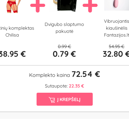
Vibruojanti
Dvigubo slaptumo
inių komplektas
kiaušinėlis
pakuotė
Chilisa
Fantazijos.l
0.99 €
54.95 €
38.95 €
0.79 €
32.80 
72.54 €
Komplekto kaina
Sutaupote:
22.35 €
Į KREPŠELĮ