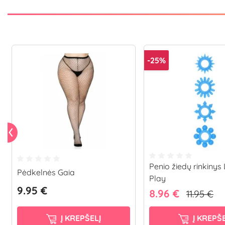
-25%
Penio žiedų rinkinys
Pėdkelnės Gaia
Play
9.95 €
8.96 €
11.95 €
Į KREPŠELĮ
Į KREPŠE