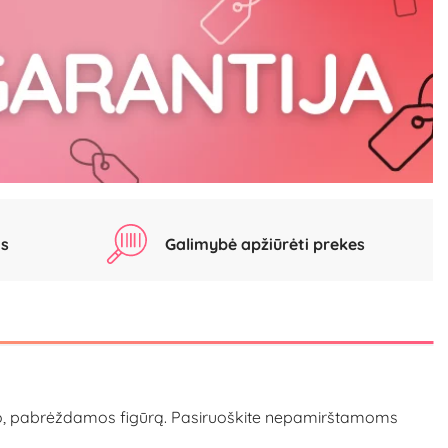
as
Galimybė apžiūrėti prekes
 kūno, pabrėždamos figūrą. Pasiruoškite nepamirštamoms