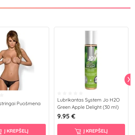
Lubrikantas System Jo H2O
 stringai Puošmena
Green Apple Delight (30 ml)
9.95 €
Į KREPŠELĮ
Į KREPŠELĮ