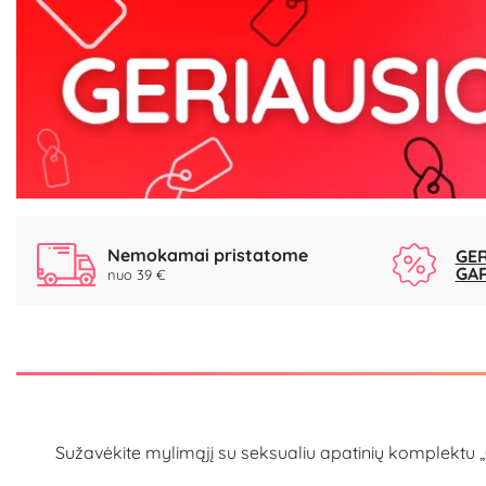
Nemokamai pristatome
GER
GA
nuo 39 €
Sužavėkite mylimąjį su seksualiu apatinių komplektu „